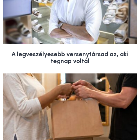
A legveszélyesebb versenytársad az, aki
tegnap voltál