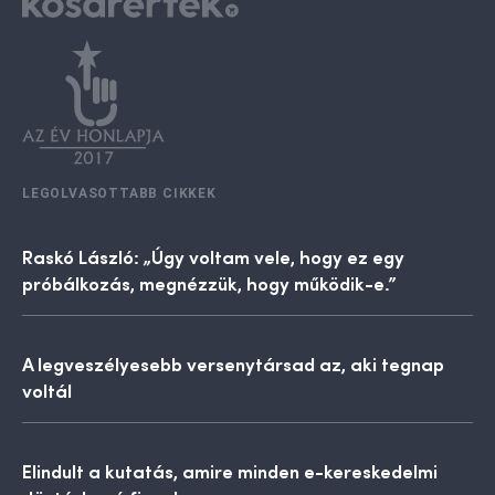
LEGOLVASOTTABB CIKKEK
Raskó László: „Úgy voltam vele, hogy ez egy
próbálkozás, megnézzük, hogy működik-e.”
A legveszélyesebb versenytársad az, aki tegnap
voltál
Elindult a kutatás, amire minden e-kereskedelmi