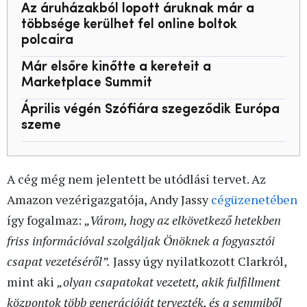
Az áruházakból lopott áruknak már a
többsége kerülhet fel online boltok
polcaira
Már elsőre kinőtte a kereteit a
Marketplace Summit
Április végén Szófiára szegeződik Európa
szeme
A cég még nem jelentett be utódlási tervet. Az
Amazon vezérigazgatója, Andy Jassy
cégüzenetében
így fogalmaz:
„Várom, hogy az elkövetkező hetekben
friss információval szolgáljak Önöknek a fogyasztói
csapat vezetéséről”.
Jassy úgy nyilatkozott Clarkról,
mint aki
„olyan csapatokat vezetett, akik fulfillment
központok több generációját tervezték, és a semmiből