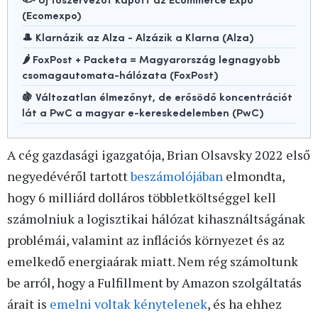
(Ecomexpo)
🎩 Klarnázik az Alza - Alzázik a Klarna (Alza)
🌶️ FoxPost + Packeta = Magyarország legnagyobb
csomagautomata-hálózata (FoxPost)
🍇 Változatlan élmezőnyt, de erősödő koncentrációt
lát a PwC a magyar e-kereskedelemben (PwC)
A cég gazdasági igazgatója, Brian Olsavsky 2022 első
negyedévéről tartott
beszámolójában
elmondta,
hogy 6 milliárd dolláros többletköltséggel kell
számolniuk a logisztikai hálózat kihasználtságának
problémái, valamint az inflációs környezet és az
emelkedő energiaárak miatt. Nem rég számoltunk
be arról, hogy a Fulfillment by Amazon szolgáltatás
árait is
emelni voltak kénytelenek
, és ha ehhez