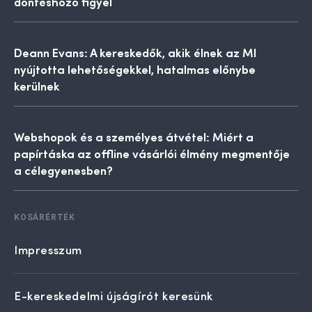
döntéshozó figyel
Deann Evans: A kereskedők, akik élnek az MI
nyújtotta lehetőségekkel, hatalmas előnybe
kerülnek
Webshopok és a személyes átvétel: Miért a
papírtáska az offline vásárlói élmény megmentője
a célegyenesben?
KOSÁRÉRTÉK
Impresszum
E-kereskedelmi újságírót keresünk