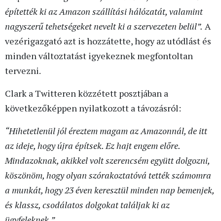
építették ki az Amazon szállítási hálózatát, valamint
nagyszerű tehetségeket nevelt ki a szervezeten belül”.
A
vezérigazgató azt is hozzátette, hogy az utódlást és
minden változtatást igyekeznek megfontoltan
tervezni.
Clark a Twitteren közzétett posztjában a
következőképpen nyilatkozott a távozásról:
“Hihetetlenül jól éreztem magam az Amazonnál, de itt
az ideje, hogy újra építsek. Ez hajt engem előre.
Mindazoknak, akikkel volt szerencsém együtt dolgozni,
köszönöm, hogy olyan szórakoztatóvá tették számomra
a munkát, hogy 23 éven keresztül minden nap bemenjek,
és klassz, csodálatos dolgokat találjak ki az
ügyfeleknek.”