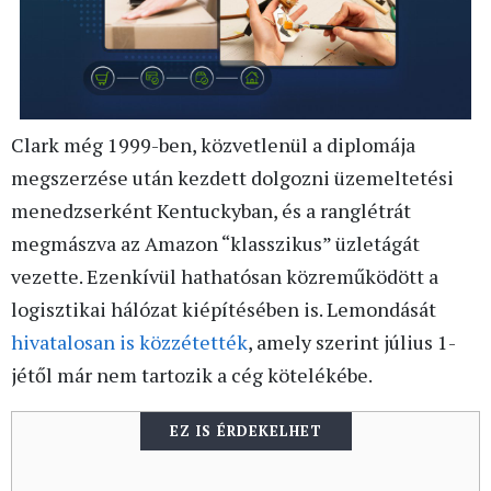
Clark még 1999-ben, közvetlenül a diplomája
megszerzése után kezdett dolgozni üzemeltetési
menedzserként Kentuckyban, és a ranglétrát
megmászva az Amazon “klasszikus” üzletágát
vezette. Ezenkívül hathatósan közreműködött a
logisztikai hálózat kiépítésében is. Lemondását
hivatalosan is közzétették
, amely szerint július 1-
jétől már nem tartozik a cég kötelékébe.
EZ IS ÉRDEKELHET