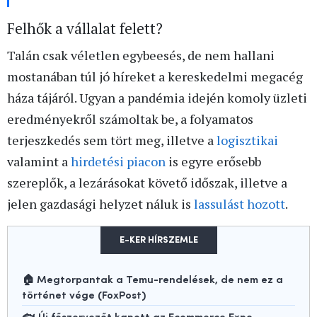
Felhők a vállalat felett?
Talán csak véletlen egybeesés, de nem hallani
mostanában túl jó híreket a kereskedelmi megacég
háza tájáról. Ugyan a pandémia idején komoly üzleti
eredményekről számoltak be, a folyamatos
terjeszkedés sem tört meg, illetve a
logisztikai
valamint a
hirdetési piacon
is egyre erősebb
szereplők, a lezárásokat követő időszak, illetve a
jelen gazdasági helyzet náluk is
lassulást hozott
.
E-KER HÍRSZEMLE
🏠 Megtorpantak a Temu-rendelések, de nem ez a
történet vége (FoxPost)
🐟 Új főszervezőt kapott az Ecommerce Expo