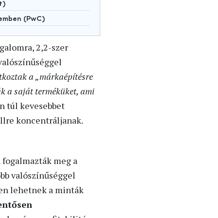
t)
lemben (PwC)
galomra, 2,2-szer
 valószínűséggel
atkoztak a „márkaépítésre
k a saját terméküket, ami
n túl kevesebbet
llre koncentráljanak.
n fogalmazták meg a
obb valószínűséggel
sen lehetnek a minták
lentősen