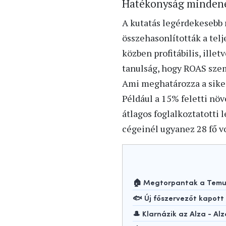
Hatékonyság mindene
A kutatás legérdekesebb 
összehasonlították a tel
közben profitábilis, ille
tanulság, hogy ROAS szem
Ami meghatározza a siker
Például a 15% feletti nö
átlagos foglalkoztatotti 
cégeinél ugyanez 28 fő vo
🏠 Megtorpantak a Temu-
🐟 Új főszervezőt kapot
🎩 Klarnázik az Alza - Alz