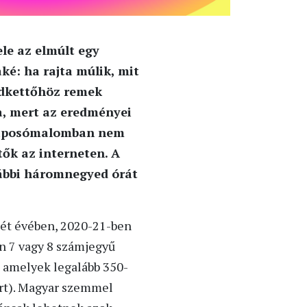
le az elmúlt egy
ké: ha rajta múlik, mit
ndkettőhöz remek
a, mert az eredményei
i taposómalomban nem
ők az interneten. A
vábbi háromnegyed órát
két évében, 2020-21-ben
an 7 vagy 8 számjegyű
, amelyek legalább 350-
lárt). Magyar szemmel