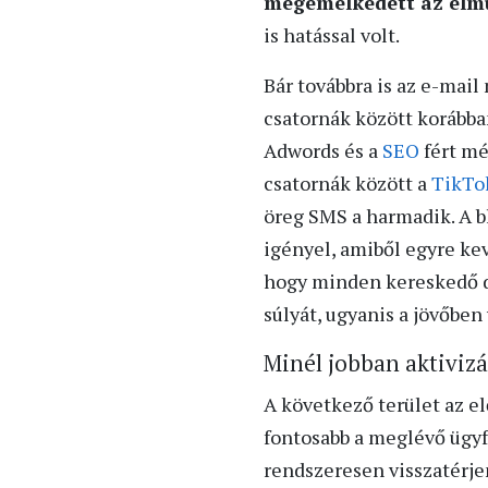
megemelkedett az elmú
is hatással volt.
Bár továbbra is az e-mai
csatornák között korábba
Adwords és a
SEO
fért mé
csatornák között a
TikTo
öreg SMS a harmadik. A b
igényel, amiből egyre kev
hogy minden kereskedő di
súlyát, ugyanis a jövőben
Minél jobban aktivizá
A következő terület az e
fontosabb a meglévő ügyf
rendszeresen visszatérje