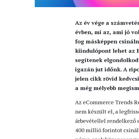
Az év vége a számvetés
évben, mi az, ami jó vo
fog másképpen csináln
kiindulópont lehet az
segítenek elgondolkodn
igazán jut időnk. A ri
jelen cikk rövid kedvc
a még mélyebb megism
Az eCommerce Trends Repo
nem készült el, a legfris
árbevétellel rendelkező 
400 millió forintot csiná