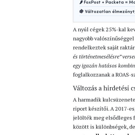
🌶️ FoxPost + Packeta =
🍇 Változatlan élmezőny
A nyúl cégek 25%-kal kev
nagyobb valószínűséggel 
rendelkeztek saját raktár
és történetmesélésre” vers
egy igazán hatásos kombin
foglalkozzanak a ROAS-sz
Változás a hirdetési 
A harmadik kulcsüzenetet
riport készítői. A 2017-
jelölték meg elsődleges 
között is különbségek, d