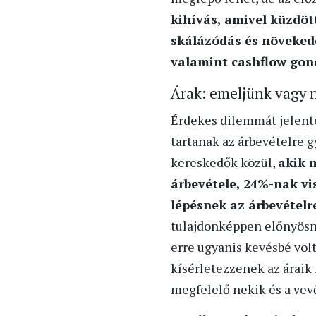
kihívás, amivel küzdött
skálázódás és növekedé
valamint cashflow gon
Árak: emeljünk vagy 
Érdekes dilemmát jelent
tartanak az árbevételre g
kereskedők közül,
akik 
árbevétele, 24%-nak vi
lépésnek az árbevételr
tulajdonképpen előnyösne
erre ugyanis kevésbé vol
kísérletezzenek az áraik 
megfelelő nekik és a vev