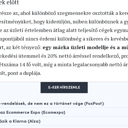
k előtt
része az, ahol különböző szegmensekre osztották a ke
jesítményüket, hogy kiderüljön, miben különböznek a 
tve az üzleti értelemben átlag alatt teljesítő cégek egym
pontjából nincs érdemi különbség a sikeres és kevésbé
t, az két tényező:
egy márka üzleti modellje és a 
vekedési ütemmel és 20% nettó árréssel rendelkező, pro
létszáma 14 fő volt, míg a minta legalacsonyabb nettó á
lt, pont a duplája.
E-KER HÍRSZEMLE
rendelések, de nem ez a történet vége (FoxPost)
t az Ecommerce Expo (Ecomexpo)
ázik a Klarna (Alza)