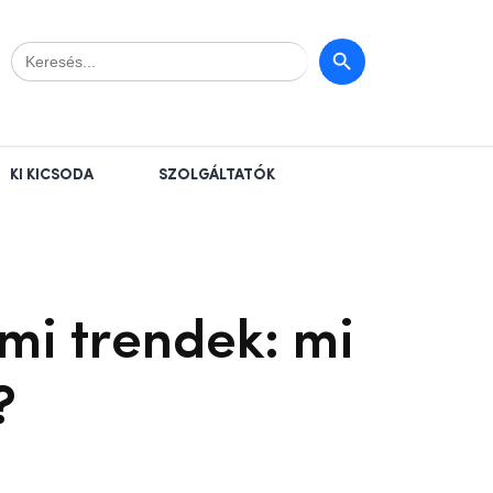
Search
Search Button
for:
KI KICSODA
SZOLGÁLTATÓK
mi trendek: mi
?