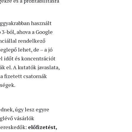
ekre és a profitabilitásra
leggyakrabban használt
 3-ból, ahova a Google
nciállal rendelkező
eglepő lehet, de – a jó
l időt és koncentrációt
k el. A kutatók javaslata,
a fizetett csatornák
tségek.
ednek, úgy lesz egyre
eglévő vásárlók
 kereskedők:
előfizetést,