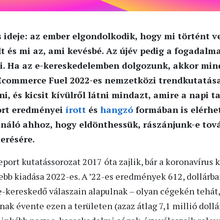
 ideje: az ember elgondolkodik, hogy mi történt ve
lt és mi az, ami kevésbé. Az újév pedig a fogadalma
i. Ha az e-kereskedelemben dolgozunk, akkor mi
 Ecommerce Fuel 2022-es nemzetközi trendkutatás
i, és kicsit kívülről látni mindazt, amire a nap
port eredményei
írott
és
hangzó
formában is elérhet
sináló ahhoz, hogy eldönthessük, rászánjunk-e to
erésére.
rt kutatássorozat 2017 óta zajlik, bár a koronavírus 
sebb kiadása 2022-es. A ’22-es eredmények 612, dollárb
e-kereskedő válaszain alapulnak – olyan cégekén tehát
lnak évente ezen a területen (azaz átlag 7,1 millió dol