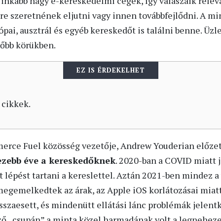
inkább nagy e-kereskedelmi cégek, így válaszaik rele
tre szeretnének eljutni vagy innen továbbfejlődni. A m
ópai, ausztrál és egyéb kereskedőt is találni benne. Üzl
zőbb körükben.
EZ IS ÉRDEKELHET
 cikkek.
erce Fuel közösség vezetője, Andrew Youderian előzete
ezebb éve a kereskedőknek
. 2020-ban a COVID miatt 
lépést tartani a kereslettel. Aztán 2021-ben mindez a 
 megemelkedtek az árak, az Apple iOS korlátozásai miat
sszaesett, és mindenütt ellátási lánc problémák jelent
ző „csupán” a minta közel harmadának volt a legneheze