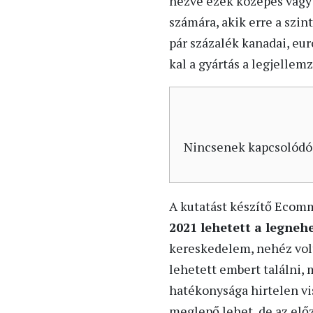
nézve ezek közepes vagy 
számára, akik erre a szin
pár százalék kanadai, eur
kal a gyártás a legjellem
Nincsenek kapcsolódó
A kutatást készítő Ecomm
2021 lehetett a legneh
kereskedelem, nehéz volt 
lehetett embert találni,
hatékonysága hirtelen vi
meglepő lehet, de az elő