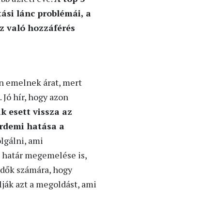
tási lánc problémái, a
z való hozzáférés
n emelnek árat, mert
 Jó hír, hogy azon
k esett vissza az
érdemi hatása a
lgálni, ami
i határ megemelése is,
edők számára, hogy
lják azt a megoldást, ami