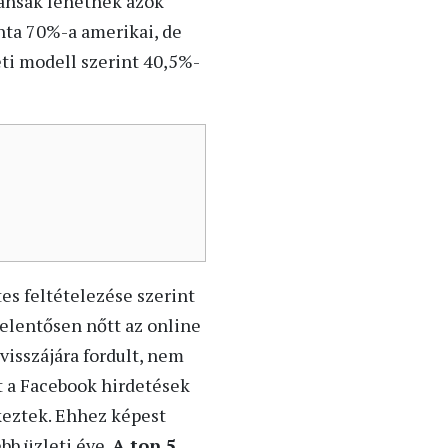
vánsak lehetnek azok
inta 70%-a amerikai, de
eti modell szerint 40,5%-
s feltételezése szerint
jelentősen nőtt az online
visszájára fordult, nem
t a Facebook hirdetések
keztek. Ehhez képest
bb üzleti éve.
A top 5