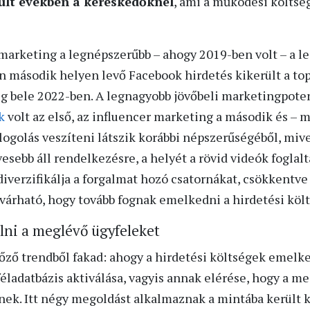
lt években a kereskedőknél
, ami a működési költség
l marketing a legnépszerűbb – ahogy 2019-ben volt – a 
n második helyen levő Facebook hirdetés kikerült a top
g bele 2022-ben. A legnagyobb jövőbeli marketingpote
k
volt az első, az influencer marketing a második és – m
logolás veszíteni látszik korábbi népszerűségéből, mive
esebb áll rendelkezésre, a helyét a rövid videók foglaltá
verzifikálja a forgalmat hozó csatornákat, csökkentve 
 várható, hogy tovább fognak emelkedni a hirdetési köl
lni a meglévő ügyfeleket
lőző trendből fakad: ahogy a hirdetési költségek emelk
éladatbázis aktiválása, vagyis annak elérése, hogy a m
nek. Itt négy megoldást alkalmaznak a mintába került