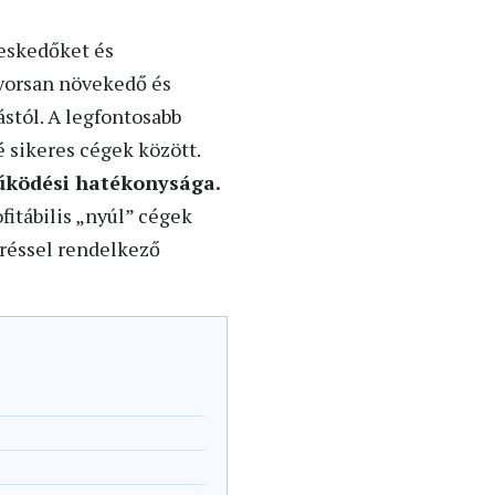
reskedőket és
gyorsan növekedő és
ástól. A legfontosabb
 sikeres cégek között.
működési hatékonysága.
fitábilis „nyúl” cégek
rréssel rendelkező