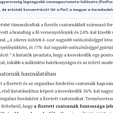
 Magyarország legnagyobb csomagautomata-hálózata (FoxPos
t, de erősödő koncentrációt lát a PwC a magyar e-kereskede
ésbé támaszkodtak a fizetős csatornákból származó for
volt a branding a fő versenyelőnyük és 24%-kal kisebb
ral.
„A sikeres üzletek 6-szor nagyobb valószínűséggel hiv
enyelőnyükként, és 77%-kal nagyobb valószínűséggel gyártjá
áció.”
A kutatók javaslata, hogy a kereskedők egy ponto
al, inkább a működési hatékonyságra és az üzleti mode
csatornák használatában
 a fizetett és az organikus hirdetési csatornák kapcsá
es, első kutatásukhoz képest a kereskedők 56%-kal nagy
forgalmi forrásként a fizetett csatornákat. Természete
e feltehető, hogy
a fizetett csatornák fontossága je