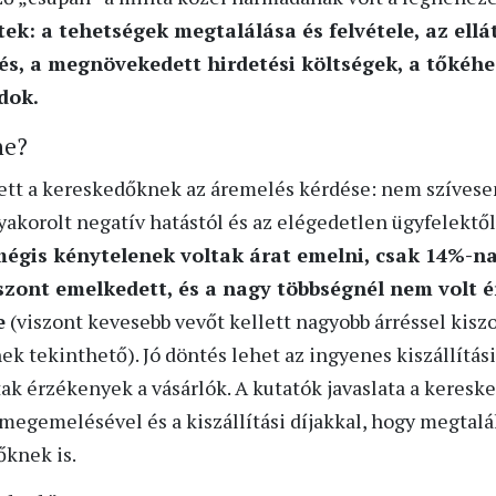
ek: a tehetségek megtalálása és felvétele, az ellá
s, a megnövekedett hirdetési költségek, a tőkéhe
dok.
ne?
ett a kereskedőknek az áremelés kérdése: nem szívese
yakorolt negatív hatástól és az elégedetlen ügyfelektől.
mégis kénytelenek voltak árat emelni, csak 14%-na
szont emelkedett, és a nagy többségnél nem volt 
e
(viszont kevesebb vevőt kellett nagyobb árréssel kiszo
k tekinthető). Jó döntés lehet az ingyenes kiszállítás
tak érzékenyek a vásárlók. A kutatók javaslata a keresk
megemelésével és a kiszállítási díjakkal, hogy megtalá
őknek is.