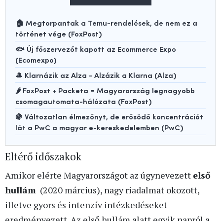
🏠 Megtorpantak a Temu-rendelések, de nem ez a
történet vége (FoxPost)
🐟 Új főszervezőt kapott az Ecommerce Expo
(Ecomexpo)
🎩 Klarnázik az Alza - Alzázik a Klarna (Alza)
🌶️ FoxPost + Packeta = Magyarország legnagyobb
csomagautomata-hálózata (FoxPost)
🍇 Változatlan élmezőnyt, de erősödő koncentrációt
lát a PwC a magyar e-kereskedelemben (PwC)
Eltérő időszakok
Amikor elérte Magyarországot az úgynevezett
első
hullám
(2020 március), nagy riadalmat okozott,
illetve gyors és intenzív intézkedéseket
eredményezett. Az első hullám alatt egyik napról a