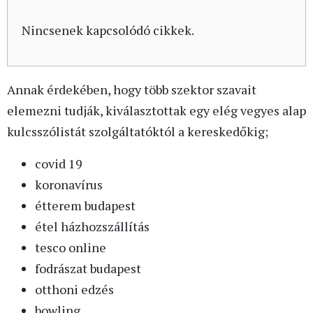
Nincsenek kapcsolódó cikkek.
Annak érdekében, hogy több szektor szavait
elemezni tudják, kiválasztottak egy elég vegyes alap
kulcsszólistát szolgáltatóktól a kereskedőkig;
covid 19
koronavírus
étterem budapest
étel házhozszállítás
tesco online
fodrászat budapest
otthoni edzés
bowling