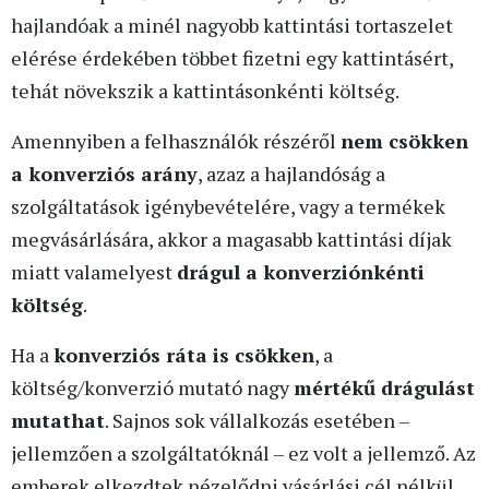
hajlandóak a minél nagyobb kattintási tortaszelet
elérése érdekében többet fizetni egy kattintásért,
tehát növekszik a kattintásonkénti költség.
Amennyiben a felhasználók részéről
nem csökken
a konverziós arány
, azaz a hajlandóság a
szolgáltatások igénybevételére, vagy a termékek
megvásárlására, akkor a magasabb kattintási díjak
miatt valamelyest
drágul a konverziónkénti
költség
.
Ha a
konverziós ráta is csökken
, a
költség/konverzió mutató nagy
mértékű drágulást
mutathat
. Sajnos sok vállalkozás esetében –
jellemzően a szolgáltatóknál – ez volt a jellemző. Az
emberek elkezdtek nézelődni vásárlási cél nélkül.