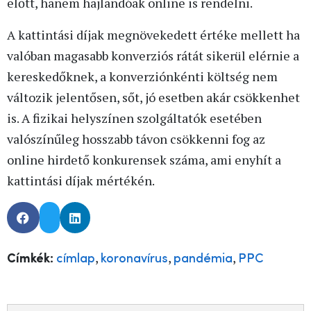
előtt, hanem hajlandóak online is rendelni.
A kattintási díjak megnövekedett értéke mellett ha
valóban magasabb konverziós rátát sikerül elérnie a
kereskedőknek, a konverziónkénti költség nem
változik jelentősen, sőt, jó esetben akár csökkenhet
is. A fizikai helyszínen szolgáltatók esetében
valószínűleg hosszabb távon csökkenni fog az
online hirdető konkurensek száma, ami enyhít a
kattintási díjak mértékén.
,
,
,
Címkék:
címlap
koronavírus
pandémia
PPC