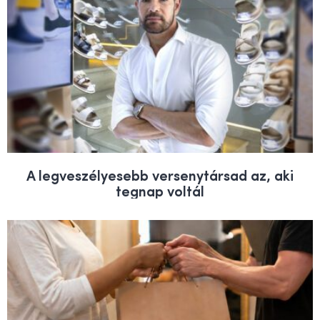
A legveszélyesebb versenytársad az, aki
tegnap voltál