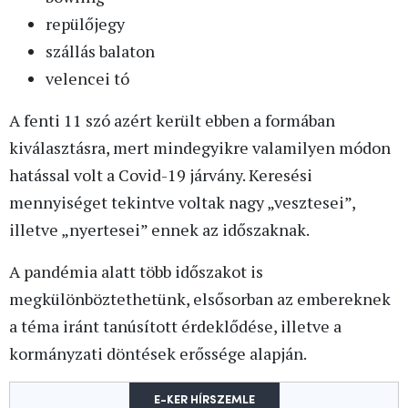
repülőjegy
szállás balaton
velencei tó
A fenti 11 szó azért került ebben a formában
kiválasztásra, mert mindegyikre valamilyen módon
hatással volt a Covid-19 járvány. Keresési
mennyiséget tekintve voltak nagy „vesztesei”,
illetve „nyertesei” ennek az időszaknak.
A pandémia alatt több időszakot is
megkülönböztethetünk, elsősorban az embereknek
a téma iránt tanúsított érdeklődése, illetve a
kormányzati döntések erőssége alapján.
E-KER HÍRSZEMLE