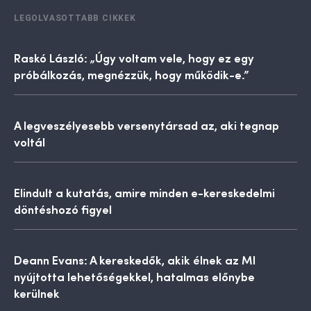
LEGOLVASOTTABB CIKKEK
Raskó László: „Úgy voltam vele, hogy ez egy
próbálkozás, megnézzük, hogy működik-e.”
A legveszélyesebb versenytársad az, aki tegnap
voltál
Elindult a kutatás, amire minden e-kereskedelmi
döntéshozó figyel
Deann Evans: A kereskedők, akik élnek az MI
nyújtotta lehetőségekkel, hatalmas előnybe
kerülnek