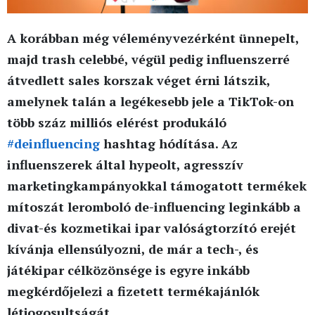
A korábban még véleményvezérként ünnepelt,
majd trash celebbé, végül pedig influenszerré
átvedlett sales korszak véget érni látszik,
amelynek talán a legékesebb jele a TikTok-on
több száz milliós elérést produkáló
#deinfluencing
hashtag hódítása. Az
influenszerek által hypeolt, agresszív
marketingkampányokkal támogatott termékek
mítoszát leromboló de-influencing leginkább a
divat-és kozmetikai ipar valóságtorzító erejét
kívánja ellensúlyozni, de már a tech-, és
játékipar célközönsége is egyre inkább
megkérdőjelezi a fizetett termékajánlók
létjogosultságát.