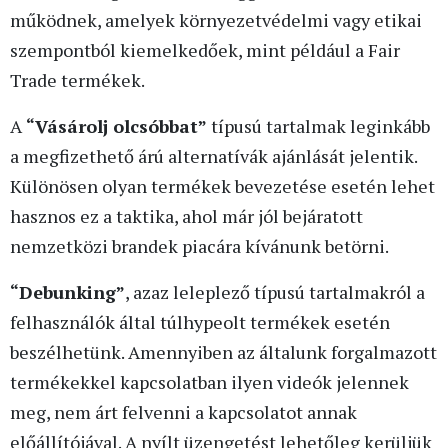
működnek, amelyek környezetvédelmi vagy etikai
szempontból kiemelkedőek, mint például a Fair
Trade termékek.
A
“Vásárolj olcsóbbat”
típusú tartalmak leginkább
a megfizethető árú alternatívák ajánlását jelentik.
Különösen olyan termékek bevezetése esetén lehet
hasznos ez a taktika, ahol már jól bejáratott
nemzetközi brandek piacára kívánunk betörni.
“Debunking”
, azaz leleplező típusú tartalmakról a
felhasználók által túlhypeolt termékek esetén
beszélhetünk. Amennyiben az általunk forgalmazott
termékekkel kapcsolatban ilyen videók jelennek
meg, nem árt felvenni a kapcsolatot annak
előállítójával. A nyílt üzengetést lehetőleg kerüljük