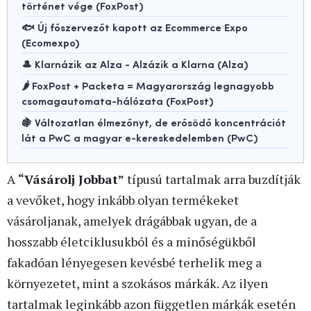
történet vége (FoxPost)
🐟 Új főszervezőt kapott az Ecommerce Expo
(Ecomexpo)
🎩 Klarnázik az Alza - Alzázik a Klarna (Alza)
🌶️ FoxPost + Packeta = Magyarország legnagyobb
csomagautomata-hálózata (FoxPost)
🍇 Változatlan élmezőnyt, de erősödő koncentrációt
lát a PwC a magyar e-kereskedelemben (PwC)
A
“Vásárolj Jobbat”
típusú tartalmak arra buzdítják
a vevőket, hogy inkább olyan termékeket
vásároljanak, amelyek drágábbak ugyan, de a
hosszabb életciklusukból és a minőségükből
fakadóan lényegesen kevésbé terhelik meg a
környezetet, mint a szokásos márkák. Az ilyen
tartalmak leginkább azon független márkák esetén