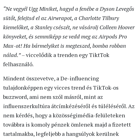
“Ne vegyél Ugg Miniket, hagyd a fenébe a Dyson Levegős
sütőt, felejtsd el az Airwrapot, a Charlotte Tilbury
kiemelőket, a Stanley csészét, ne vásárolj Colleen Hoover
könyveket, és semmiképp se vedd meg az Airpods Pro
Max-ot! Ha bármelyiket is megteszed, bomba robban
nálad.”
– viccelődik a trenden egy TiktTok
felhasználó.
Mindent összevetve, a De-influencing
tulajdonképpen egy vicces trend és TikTok-os
buzzword, ami nem szól másról, mint az
influenszerkultúra átcímkézéséről és túléléséről. Az
nem kérdés, hogy a közösségimédia-felületeken
továbbra is komoly pénzek ömlenek majd a fizetett
tartalmakba, legfeljebb a hangsúlyok kerülnek