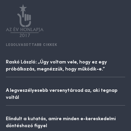
LEGOLVASOTTABB CIKKEK
Raskó László: „Úgy voltam vele, hogy ez egy
próbálkozás, megnézzük, hogy működik-e.”
A legveszélyesebb versenytársad az, aki tegnap
voltál
Elindult a kutatás, amire minden e-kereskedelmi
döntéshozó figyel