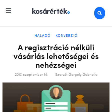
HALADÓ
KONVERZIÓ
A regisztráció nélküli
vásárlás lehetőségei és
nehézségei
2017. szeptember 14.
Szerző:
Gergely Gabriella