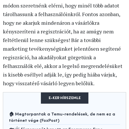
módon szeretnénk elérni, hogy minél több adatot
tárolhassunk a felhasználóinkról. Fontos azonban,
hogy ne akarjuk mindenáron a vásárlókra
kényszeríteni a regisztrációt, ha az amúgy nem
feltétlenül lenne szükséges! Bár a további
marketing tevékenységünket jelentősen segítené
regiszráció, ha akadályokat görgetünk a
felhasználók elé, akkor a legelső megrendelésüket
is kisebb eséllyel adják le, így pedig hiába várjuk,
hogy visszatérő vásárló legyen belőlük.
E-KER HÍRSZEMLE
🏠 Megtorpantak a Temu-rendelések, de nem ez a
történet vége (FoxPost)
🐟 Új főszervezőt kapott az Ecommerce Expo