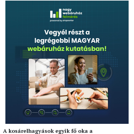
A kosárelhagyások egyik fő oka a