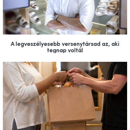
A legveszélyesebb versenytársad az, aki
tegnap voltál