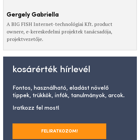
Gergely Gabriella
A BIG FISH Internet-technológiai Kft. product
ownere, e-kereskedelmi projektek tanácsadója,
projektvezetője.
kosárérték hírlevél
Fontos, használható, eladást növelő
tippek, trükkök, infók, tanulmányok, arcok.
Iratkozz fel most!
FELIRATKOZOM!