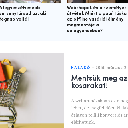
A legveszélyesebb
Webshopok és a személyes
versenytársad az, aki
átvétel: Miért a papírtáska
tegnap voltál
az offline vásárlói élmény
megmentője a
célegyenesben?
-
2018. március 2.
HALADÓ
Mentsük meg az
kosarakat!
A webáruházakban az elhagy
lehet, de megfelelően kial
átlagon felüli konverziós ar
elérhetünk.