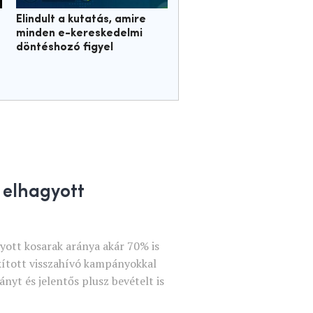
Elindult a kutatás, amire
minden e-kereskedelmi
döntéshozó figyel
 elhagyott
ott kosarak aránya akár 70% is
akított visszahívó kampányokkal
ányt és jelentős plusz bevételt is