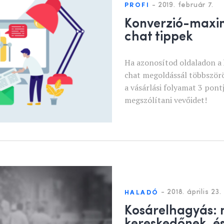
-
2019. február 7.
PROFI
Konverzió-maxim
chat tippek
Ha azonosítod oldaladon a 
chat megoldássál többszörö
a vásárlási folyamat 3 pon
megszólítani vevőidet!
-
2018. április 23.
HALADÓ
Kosárelhagyás: m
kereskedőnek, és