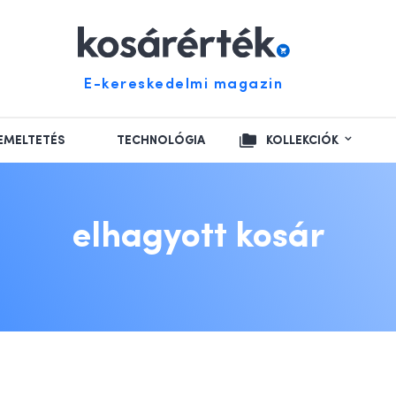
E-kereskedelmi magazin
EMELTETÉS
TECHNOLÓGIA
KOLLEKCIÓK
elhagyott kosár