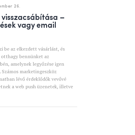
ember 26.
 visszacsábítása –
tések vagy email
i be az elkezdett vásárlást, és
t otthagy bennünket az
öbén, amelynek legyőzése igen
ni. Számos marketingeszköz
amatban lévő érdeklődők vevővé
etnek a web push üzenetek, illetve