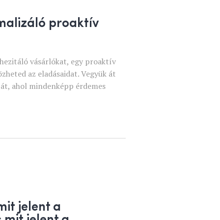
alizáló proaktív
hezitáló vásárlókat, egy proaktív
zheted az eladásaidat. Vegyük át
tját, ahol mindenképp érdemes
it jelent a
 mit jelent a