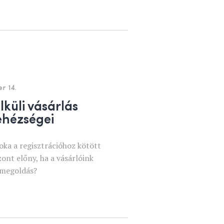
r 14.
lküli vásárlás
ehézségei
oka a regisztrációhoz kötött
zont előny, ha a vásárlóink
ó megoldás?