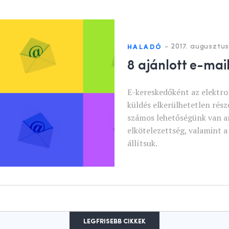
-
2017. augusztus
HALADÓ
8 ajánlott e-ma
E-kereskedőként az elektro
küldés elkerülhetetlen rés
számos lehetőségünk van arr
elkötelezettség, valamint a
állítsuk.
LEGFRISEBB CIKKEK