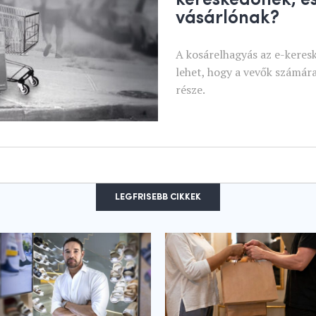
vásárlónak?
A kosárelhagyás az e-kere
lehet, hogy a vevők számára
része.
LEGFRISEBB CIKKEK