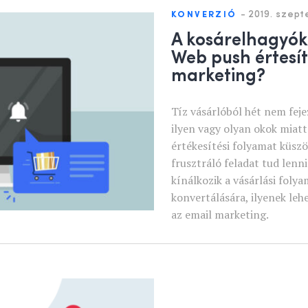
-
2019. szept
KONVERZIÓ
A kosárelhagyók
Web push értesí
marketing?
Tíz vásárlóból hét nem fejez
ilyen vagy olyan okok miat
értékesítési folyamat küsz
frusztráló feladat tud len
kínálkozik a vásárlási foly
konvertálására, ilyenek leh
az email marketing.