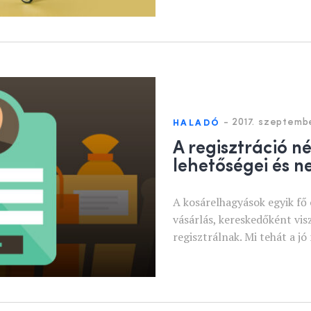
-
2017. szeptembe
HALADÓ
A regisztráció né
lehetőségei és n
A kosárelhagyások egyik fő 
vásárlás, kereskedőként vis
regisztrálnak. Mi tehát a j