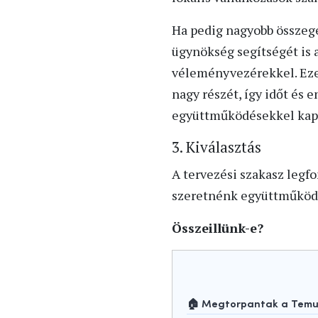
Ha pedig nagyobb összeg
ügynökség segítségét is
véleményvezérekkel. Ezek 
nagy részét, így időt és 
együttműködésekkel kapcs
3. Kiválasztás
A tervezési szakasz legf
szeretnénk együttműködn
Összeillünk-e?
🏠 Megtorpantak a Temu-