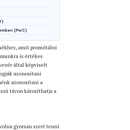
t)
lemben (PwC)
rmékhez, amit promótálni
ámunkra is értékes
ezér által képviselt
fogják azonosítani
nénk azonosítani a
szú távon károsíthatja a
volna gyorsan szert tenni