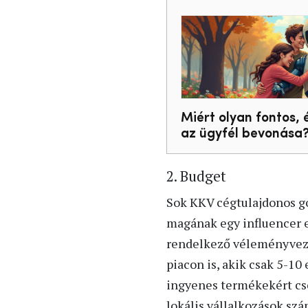
Miért olyan fontos, 
az ügyfél bevonása
2. Budget
Sok KKV cégtulajdonos go
magának egy influencer e
rendelkező véleményvezé
piacon is, akik csak 5-10
ingyenes termékekért cse
lokális vállalkozások szá