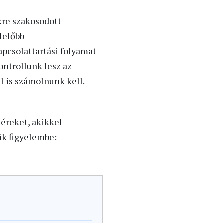
kre szakosodott
lelőbb
apcsolattartási folyamat
ontrollunk lesz az
l is számolnunk kell.
éreket, akikkel
k figyelembe: