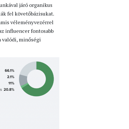
unkával járó organikus
ák fel követőbázisukat.
 hamis véleményvezérrel
z influencer fontosabb
a valódi, minőségi