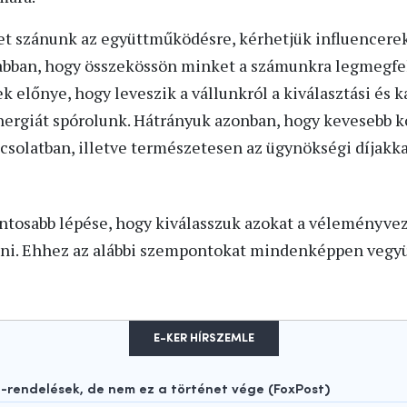
et szánunk az együttműködésre, kérhetjük influencere
 abban, hogy összekössön minket a számunkra legmegfe
előnye, hogy leveszik a vállunkról a kiválasztási és k
energiát spórolunk. Hátrányuk azonban, hogy kevesebb k
olatban, illetve természetesen az ügynökségi díjakka
ontosabb lépése, hogy kiválasszuk azokat a véleményvez
i. Ehhez az alábbi szempontokat mindenképpen vegyü
E-KER HÍRSZEMLE
rendelések, de nem ez a történet vége (FoxPost)