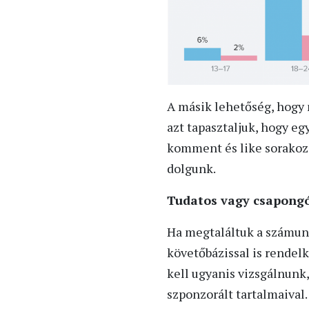
A másik lehetőség, hogy 
azt tapasztaljuk, hogy eg
komment és like sorakozi
dolgunk.
Tudatos vagy csapong
Ha megtaláltuk a számun
követőbázissal is rendel
kell ugyanis vizsgálnunk
szponzorált tartalmaival