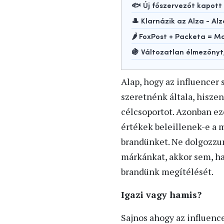
🐟 Új főszervezőt kapot
🎩 Klarnázik az Alza - Alz
🌶️ FoxPost + Packeta =
🍇 Változatlan élmezőny
Alap, hogy az influencer
szeretnénk általa, hisze
célcsoportot. Azonban eze
értékek beleillenek-e a 
brandünket. Ne dolgozzun
márkánkat, akkor sem, ha
brandünk megítélését.
Igazi vagy hamis?
Sajnos ahogy az influence