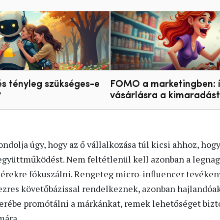
és tényleg szükséges-e
FOMO a marketingben: í
?
vásárlásra a kimaradást
ndolja úgy, hogy az ő vállalkozása túl kicsi ahhoz, h
gyüttműködést. Nem feltétlenül kell azonban a legnag
rekre fókuszálni. Rengeteg micro-influencer tevéken
 ezres követőbázissal rendelkeznek, azonban hajlandóak
rébe promótálni a márkánkat, remek lehetőséget bizto
mára.