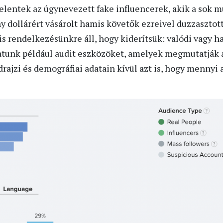
elentek az úgynevezett fake influencerek, akik a sok m
 dollárért vásárolt hamis követők ezreivel duzzasztott
is rendelkezésünkre áll, hogy kiderítsük: valódi vagy
tunk például audit eszközöket, amelyek megmutatják a
ldrajzi és demográfiai adatain kívül azt is, hogy mennyi 