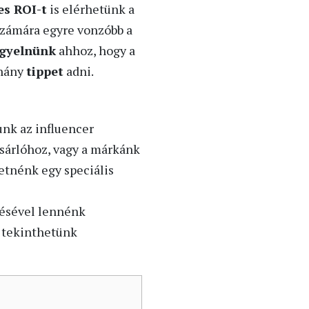
es ROI-t
is elérhetünk a
számára egyre vonzóbb a
igyelnünk
ahhoz, hogy a
éhány
tippet
adni.
unk az influencer
ásárlóhoz, vagy a márkánk
etnénk egy speciális
résével lennénk
t tekinthetünk