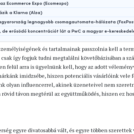
t az Ecommerce Expo (Ecomexpo)
ázik a Klarna (Alza)
 Magyarország legnagyobb csomagautomata-hálózata (FoxPos
t, de erősödő koncentrációt lát a PwC a magyar e-kereskede
 személyiségének és tartalmainak passzolnia kell a te
n csak így fogjuk tudni megtalálni követőbázisában a sz
n felül arra is ügyelnünk kell, hogy az adott véleményv
márkánk imidzsébe, hiszen potenciális vásárlóink vele 
k olyan influencerrel, akinek üzeneteivel nem szeret
 rövid távon megtérül az együttműködés, hiszen ez hos
rség egyre divatosabbá vált, és egyre többen szerettek 