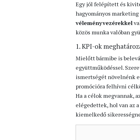
Egy jól felépített és kivi
hagyományos marketing a
véleményvezérekkel
va
közös munka valóban gyü
1. KPI-ok meghatároz
Mielőtt bármibe is belev
együttműködéssel. Szeret
ismertségét növelnénk eg
promócióra felhívni cél
Ha a célok megvannak, a
elégedettek, hol van az a
kiemelkedő sikerességn