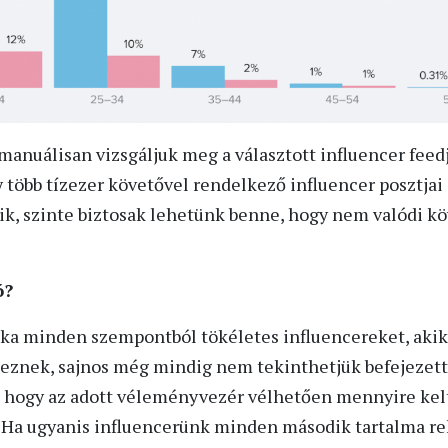
manuálisan vizsgáljuk meg a választott influencer feedj
y több tízezer követővel rendelkező influencer posztjai
k, szinte biztosak lehetünk benne, hogy nem valódi kö
ó?
ka minden szempontból tökéletes influencereket, akik
keznek, sajnos még mindig nem tekinthetjük befejezett
, hogy az adott véleményvezér vélhetően mennyire kel
. Ha ugyanis influencerünk minden második tartalma re