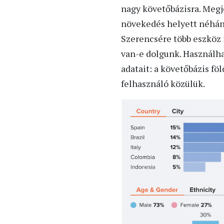
nagy követőbázisra. Megj
növekedés helyett néhány
Szerencsére több eszköz 
van-e dolgunk. Használha
adatait: a követőbázis fö
felhasználó közülük.