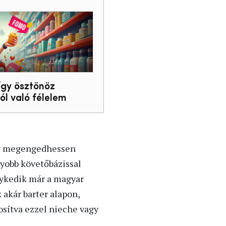
gy ösztönöz
ól való félelem
ogy megengedhessen
yobb követőbázissal
ykedik már a magyar
 akár barter alapon,
sítva ezzel nieche vagy