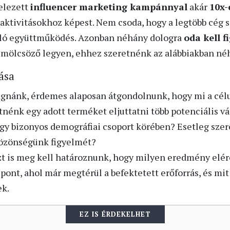
telezett
influencer marketing kampánnyal
akár
10x-
ktivitásokhoz képest. Nem csoda, hogy a legtöbb cég 
ló együttműködés. Azonban néhány dologra
oda kell f
mölcsöző legyen, ehhez szeretnénk az alábbiakban n
ása
ágnánk, érdemes alaposan átgondolnunk, hogy mi a cél
nénk egy adott terméket eljuttatni több potenciális v
y bizonyos demográfiai csoport körében? Esetleg szer
közönségünk figyelmét?
zt is meg kell határoznunk, hogy milyen eredmény elé
 pont, ahol már megtérül a befektetett erőforrás, és mi
ek.
EZ IS ÉRDEKELHET