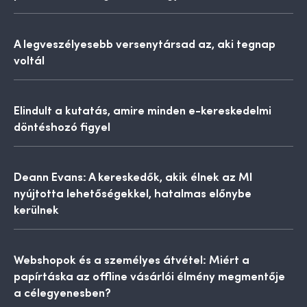
A legveszélyesebb versenytársad az, aki tegnap
voltál
Elindult a kutatás, amire minden e-kereskedelmi
döntéshozó figyel
Deann Evans: A kereskedők, akik élnek az MI
nyújtotta lehetőségekkel, hatalmas előnybe
kerülnek
Webshopok és a személyes átvétel: Miért a
papírtáska az offline vásárlói élmény megmentője
a célegyenesben?