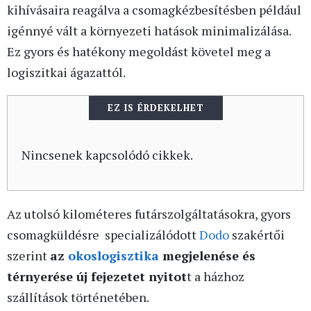
kihívásaira reagálva a csomagkézbesítésben például
igénnyé vált a környezeti hatások minimalizálása.
Ez gyors és hatékony megoldást követel meg a
logiszitkai ágazattól.
EZ IS ÉRDEKELHET
Nincsenek kapcsolódó cikkek.
Az utolsó kilométeres futárszolgáltatásokra, gyors
csomagküldésre specializálódott
Dodo
szakértői
szerint
az
okoslogisztika
megjelenése és
térnyerése új fejezetet nyitot
t a házhoz
szállítások történetében.