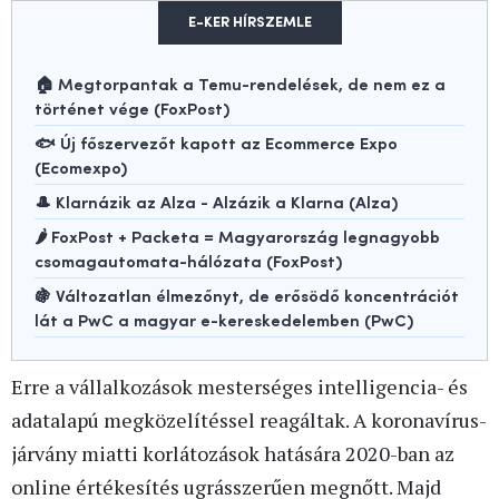
E-KER HÍRSZEMLE
🏠 Megtorpantak a Temu-rendelések, de nem ez a
történet vége (FoxPost)
🐟 Új főszervezőt kapott az Ecommerce Expo
(Ecomexpo)
🎩 Klarnázik az Alza - Alzázik a Klarna (Alza)
🌶️ FoxPost + Packeta = Magyarország legnagyobb
csomagautomata-hálózata (FoxPost)
🍇 Változatlan élmezőnyt, de erősödő koncentrációt
lát a PwC a magyar e-kereskedelemben (PwC)
Erre a vállalkozások mesterséges intelligencia- és
adatalapú megközelítéssel reagáltak. A koronavírus-
járvány miatti korlátozások hatására 2020-ban az
online értékesítés ugrásszerűen megnőtt. Majd