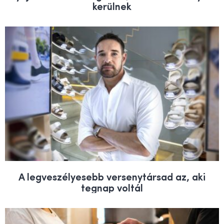
kerülnek
A legveszélyesebb versenytársad az, aki
tegnap voltál