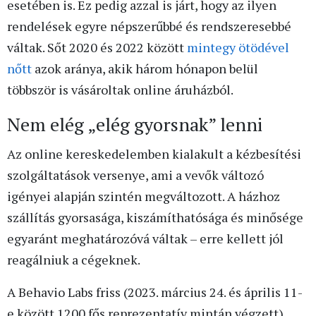
esetében is. Ez pedig azzal is járt, hogy az ilyen
rendelések egyre népszerűbbé és rendszeresebbé
váltak. Sőt 2020 és 2022 között
mintegy ötödével
nőtt
azok aránya, akik három hónapon belül
többször is vásároltak online áruházból.
Nem elég „elég gyorsnak” lenni
Az online kereskedelemben kialakult a kézbesítési
szolgáltatások versenye, ami a vevők változó
igényei alapján szintén megváltozott. A házhoz
szállítás gyorsasága, kiszámíthatósága és minősége
egyaránt meghatározóvá váltak – erre kellett jól
reagálniuk a cégeknek.
A Behavio Labs friss (2023. március 24. és április 11-
e között 1200 fős reprezentatív mintán végzett)