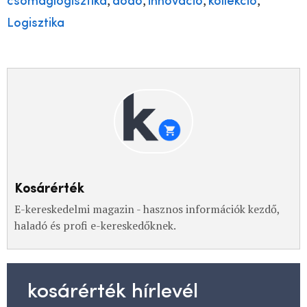
,
,
,
,
csomaglogisztika
dodo
innováció
kollekció
Logisztika
Kosárérték
E-kereskedelmi magazin - hasznos információk kezdő,
haladó és profi e-kereskedőknek.
kosárérték hírlevél