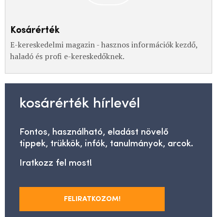
Kosárérték
E-kereskedelmi magazin - hasznos információk kezdő,
haladó és profi e-kereskedőknek.
kosárérték hírlevél
Fontos, használható, eladást növelő
tippek, trükkök, infók, tanulmányok, arcok.
Iratkozz fel most!
FELIRATKOZOM!