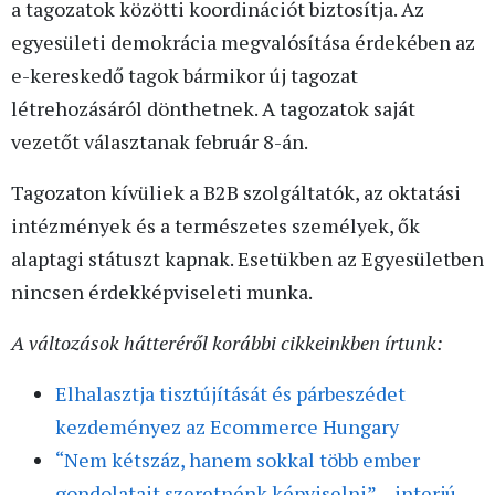
a tagozatok közötti koordinációt biztosítja. Az
egyesületi demokrácia megvalósítása érdekében az
e-kereskedő tagok bármikor új tagozat
létrehozásáról dönthetnek. A tagozatok saját
vezetőt választanak február 8-án.
Tagozaton kívüliek a B2B szolgáltatók, az oktatási
intézmények és a természetes személyek, ők
alaptagi státuszt kapnak. Esetükben az Egyesületben
nincsen érdekképviseleti munka.
A változások hátteréről korábbi cikkeinkben írtunk:
Elhalasztja tisztújítását és párbeszédet
kezdeményez az Ecommerce Hungary
“Nem kétszáz, hanem sokkal több ember
gondolatait szeretnénk képviselni” – interjú