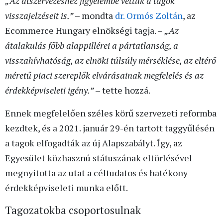
„Az átszervezéshez figyelembe vettük a tagok
visszajelzéseit is.”
– mondta
dr. Ormós Zoltán
, az
Ecommerce Hungary elnökségi tagja. –
„Az
átalakulás főbb alappillérei a pártatlanság, a
visszahívhatóság, az elnöki túlsúly mérséklése, az eltérő
méretű piaci szereplők elvárásainak megfelelés és az
érdekképviseleti igény.”
– tette hozzá.
Ennek megfelelően széles körű szervezeti reformba
kezdtek, és a 2021. január 29-én tartott taggyűlésén
a tagok elfogadták az új Alapszabályt. Így, az
Egyesület közhasznú státuszának eltörlésével
megnyitotta az utat a céltudatos és hatékony
érdekképviseleti munka előtt.
Tagozatokba csoportosulnak