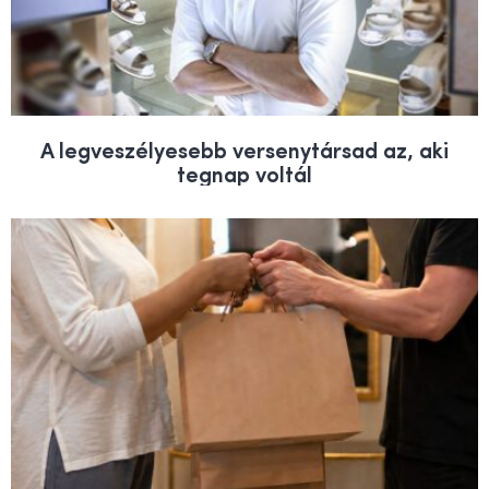
A legveszélyesebb versenytársad az, aki
tegnap voltál