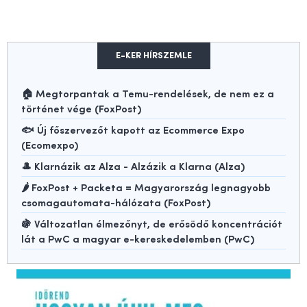
E-KER HÍRSZEMLE
🏠 Megtorpantak a Temu-rendelések, de nem ez a
történet vége (FoxPost)
🐟 Új főszervezőt kapott az Ecommerce Expo
(Ecomexpo)
🎩 Klarnázik az Alza - Alzázik a Klarna (Alza)
🌶️ FoxPost + Packeta = Magyarország legnagyobb
csomagautomata-hálózata (FoxPost)
🍇 Változatlan élmezőnyt, de erősödő koncentrációt
lát a PwC a magyar e-kereskedelemben (PwC)