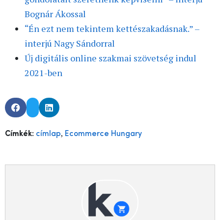
Bognár Ákossal
“Én ezt nem tekintem kettészakadásnak.” –
interjú Nagy Sándorral
Új digitális online szakmai szövetség indul
2021-ben
,
Címkék:
címlap
Ecommerce Hungary