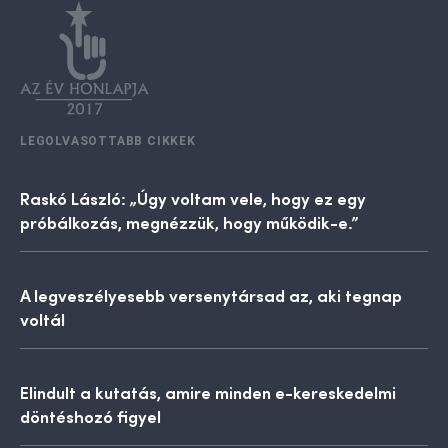
LEGOLVASOTTABB CIKKEK
Raskó László: „Úgy voltam vele, hogy ez egy
próbálkozás, megnézzük, hogy működik-e.”
A legveszélyesebb versenytársad az, aki tegnap
voltál
Elindult a kutatás, amire minden e-kereskedelmi
döntéshozó figyel