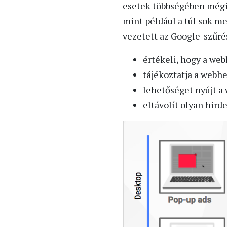
esetek többségében mégis
mint például a túl sok m
vezetett az Google-szűré
értékeli, hogy a we
tájékoztatja a webh
lehetőséget nyújt a
eltávolít olyan hir