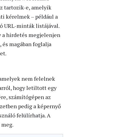
z tartozik-e, amelyik
ti kérelmek – például a
ó URL-minták listájával.
y a hirdetés megjelenjen
, és magában foglalja
et.
 amelyek nem felelnek
ról, hogy letiltott egy
ére, számítógépen az
ézetben pedig a képernyő
ználó felülírhatja. A
t meg.