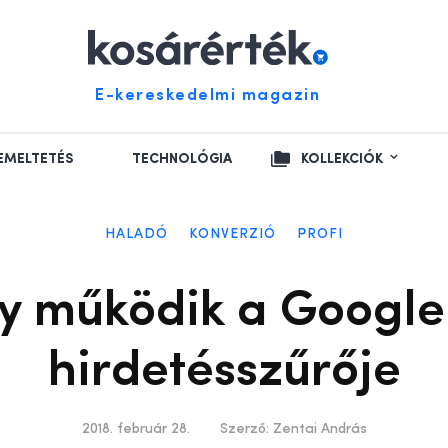
E-kereskedelmi magazin
EMELTETÉS
TECHNOLÓGIA
KOLLEKCIÓK
HALADÓ
KONVERZIÓ
PROFI
így működik a Googl
hirdetésszűrője
2018. február 28.
Szerző:
Zentai András