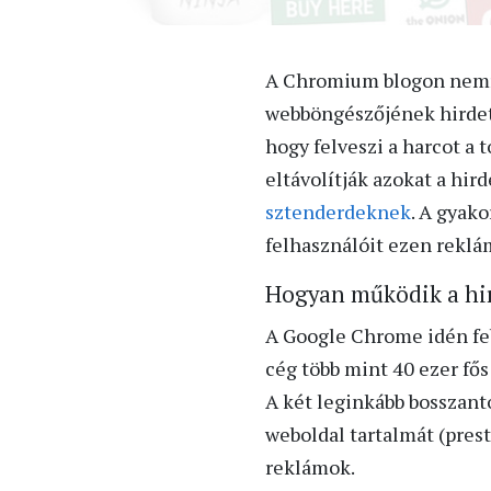
A Chromium blogon ne
webböngészőjének hirdeté
hogy felveszi a harcot a 
eltávolítják azokat a hir
sztenderdeknek
. A gyak
felhasználóit ezen reklá
Hogyan működik a hi
A Google Chrome idén febr
cég több mint 40 ezer fő
A két leginkább bosszantó
weboldal tartalmát (prest
reklámok.