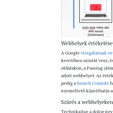
Webhelyek értékelése
A Google
vizsgálatnak vet
keretében mintát vesz, é
oldalakon, a Passing (átm
adott webhelyet. Az ért
pedig a
Search Console
h
üzemeltető kijavíthatja a
Szűrés a webhelyeken
Technikailag a dolog úgy