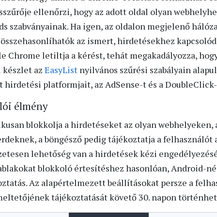
sszűrője ellenőrzi, hogy az adott oldal olyan webhelyhe
ds szabványainak. Ha igen, az oldalon megjelenő hálóza
– összehasonlíhatók az ismert, hirdetésekhez kapcsolód
gle Chrome letiltja a kérést, tehát megakadályozza, hog
i készlet az
EasyList
nyilvános szűrési szabályain alapul
t hirdetési platformjait, az AdSense-t és a DoubleClick-
álói élmény
kusan blokkolja a hirdetéseket az olyan webhelyeken,
rdeknek, a böngésző pedig tájékoztatja a felhasználót ar
zetesen lehetőség van a hirdetések kézi engedélyezés
ablakokat blokkoló értesítéshez hasonlóan, Android-n
oztatás. Az alapértelmezett beállításokat persze a felhas
eltetőjének tájékoztatását követő 30. napon történhe