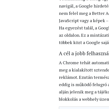
navigál, a Google hirdeté
nem felel meg a Better A
JavaScript vagy a képek 
Ha egyezést talál, a Goo
az oldalon. Ez a mintázat
többek közt a Google sajá
A cél a jobb felhaszn
A Chrome tehát automati
meg a kialakított sztende
reklámot. Ezután termés
eddig is működő felugró 
alján jelenik meg a tájék
blokkolás a webhely üzem