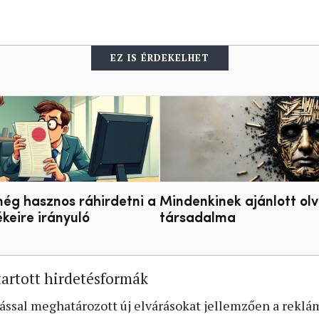
EZ IS ÉRDEKELHET
még hasznos ráhirdetni a
Mindenkinek ajánlott ol
keire irányuló
társadalma
tartott hirdetésformák
ással meghatározott új elvárásokat jellemzően a reklám 