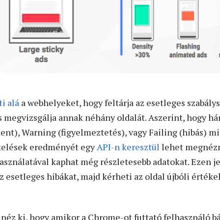
i alá
a webhelyeket, hogy feltárja az esetleges szabály
s megvizsgálja annak néhány oldalát. Aszerint, hogy há
ent), Warning (figyelmeztetés), vagy Failing (hibás) min
ékelések eredményét egy
API-n keresztül
lehet megnézni
asználatával kaphat még részletesebb adatokat. Ezen je
z esetleges hibákat, majd kérheti az oldal újbóli értéke
 néz ki, hogy amikor a Chrome-ot futtató felhasználó 