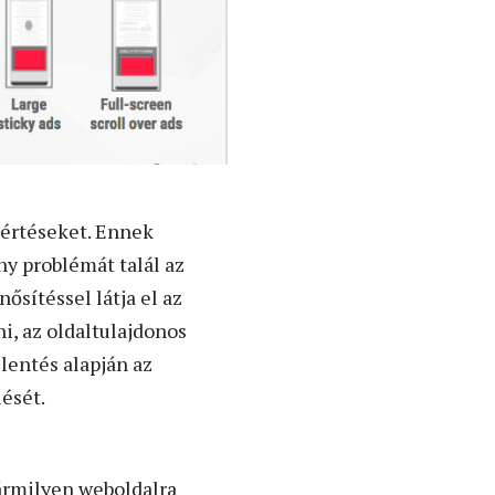
sértéseket. Ennek
ny problémát talál az
ősítéssel látja el az
, az oldaltulajdonos
lentés alapján az
lését.
bármilyen weboldalra