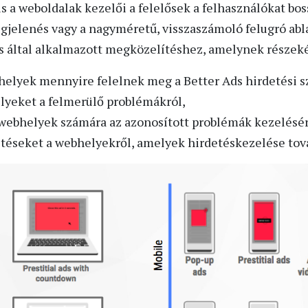
 a weboldalak kezelői a felelősek a felhasználókat bo
egjelenés vagy a nagyméretű, visszaszámoló felugró abl
s által alkalmazott megközelítéshez, amelynek részeké
bhelyek mennyire felelnek meg a Better Ads hirdetési 
elyeket a felmerülő problémákról,
 webhelyek számára az azonosított problémák kezelésér
detéseket a webhelyekről, amelyek hirdetéskezelése tov