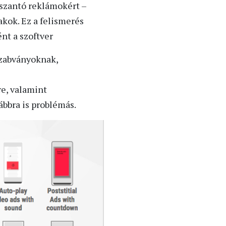
sszantó reklámokért –
akok. Ez a felismerés
nt a szoftver
szabványoknak,
e, valamint
ábbra is problémás.