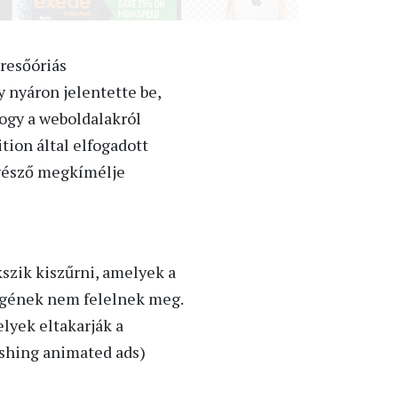
resőóriás
 nyáron jelentette be,
hogy a weboldalakról
tion által elfogadott
ngésző megkímélje
kszik kiszűrni, amelyek a
ségének nem felelnek meg.
elyek eltakarják a
lashing animated ads)