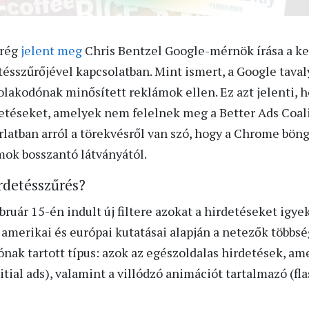
mrég
jelent meg
Chris Bentzel Google-mérnök írása a ke
sszűrőjével kapcsolatban. Mint ismert, a Google tavaly
tolakodónak minősített reklámok ellen. Ez azt jelenti, 
detéseket, amelyek nem felelnek meg a Better Ads Coali
orlatban arról a törekvésről van szó, hogy a Chrome bö
mok bosszantó látványától.
rdetésszűrés?
uár 15-én indult új filtere azokat a hirdetéseket igye
s amerikai és európai kutatásai alapján a netezők több
nak tartott típus: azok az egészoldalas hirdetések, am
itial ads), valamint a villódzó animációt tartalmazó (f