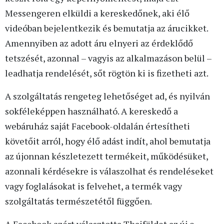
Messengeren elküldi a kereskedőnek, aki élő
videóban bejelentkezik és bemutatja az árucikket.
Amennyiben az adott áru elnyeri az érdeklődő
tetszését, azonnal – vagyis az alkalmazáson belül –
leadhatja rendelését, sőt rögtön ki is fizetheti azt.
A szolgáltatás rengeteg lehetőséget ad, és nyilván
sokféleképpen használható. A kereskedő a
webáruház saját Facebook-oldalán értesítheti
követőit arról, hogy élő adást indít, ahol bemutatja
az újonnan készletezett termékeit, működésüket,
azonnali kérdésekre is válaszolhat és rendeléseket
vagy foglalásokat is felvehet, a termék vagy
szolgáltatás természetétől függően.
A Facebook azért választotta Thaiföldet az új e-