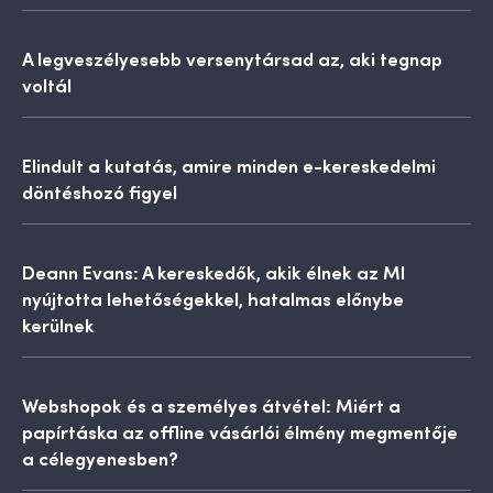
A legveszélyesebb versenytársad az, aki tegnap
voltál
Elindult a kutatás, amire minden e-kereskedelmi
döntéshozó figyel
Deann Evans: A kereskedők, akik élnek az MI
nyújtotta lehetőségekkel, hatalmas előnybe
kerülnek
Webshopok és a személyes átvétel: Miért a
papírtáska az offline vásárlói élmény megmentője
a célegyenesben?