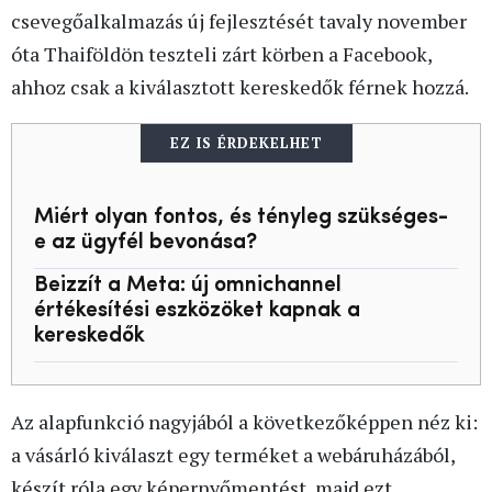
csevegőalkalmazás új fejlesztését tavaly november
óta Thaiföldön teszteli zárt körben a Facebook,
ahhoz csak a kiválasztott kereskedők férnek hozzá.
EZ IS ÉRDEKELHET
Miért olyan fontos, és tényleg szükséges-
e az ügyfél bevonása?
Beizzít a Meta: új omnichannel
értékesítési eszközöket kapnak a
kereskedők
Az alapfunkció nagyjából a következőképpen néz ki:
a vásárló kiválaszt egy terméket a webáruházából,
készít róla egy képernyőmentést, majd ezt