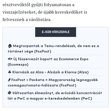
résztvevőktől gyűjti folyamatosan a
visszajelzéseket, de újabb kereskedőket is
felvesznek a várólistára.
E-KER HÍRSZEMLE
🏠 Megtorpantak a Temu-rendelések, de nem ez a
történet vége (FoxPost)
🐟 Új főszervezőt kapott az Ecommerce Expo
(Ecomexpo)
🎩 Klarnázik az Alza - Alzázik a Klarna (Alza)
🌶️ FoxPost + Packeta = Magyarország legnagyobb
csomagautomata-hálózata (FoxPost)
🍇 Változatlan élmezőnyt, de erősödő koncentrációt
lát a PwC a magyar e-kereskedelemben (PwC)