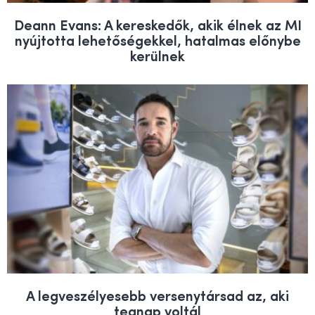
Deann Evans: A kereskedők, akik élnek az MI
nyújtotta lehetőségekkel, hatalmas előnybe
kerülnek
A legveszélyesebb versenytársad az, aki
tegnap voltál