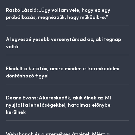
Raskó László: „Úgy voltam vele, hogy ez egy
próbálkozás, megnézzük, hogy működik-e.”
A legveszélyesebb versenytársad az, aki tegnap
voltál
Elindult a kutatás, amire minden e-kereskedelmi
döntéshozó figyel
Deann Evans: A kereskedők, akik élnek az MI
nyújtotta lehetőségekkel, hatalmas előnybe
kerülnek
Webshopok és a személyes átvétel: Miért a