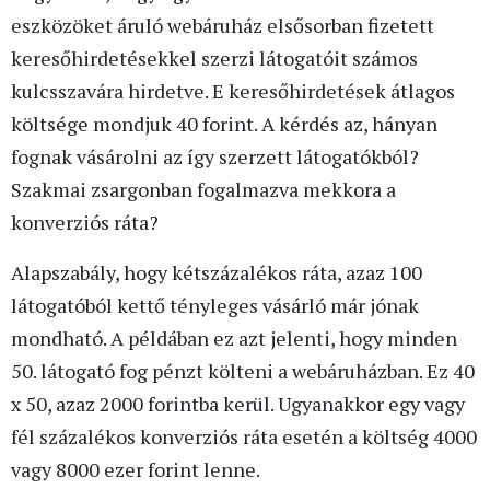
eszközöket áruló webáruház elsősorban fizetett
keresőhirdetésekkel szerzi látogatóit számos
kulcsszavára hirdetve. E keresőhirdetések átlagos
költsége mondjuk 40 forint. A kérdés az, hányan
fognak vásárolni az így szerzett látogatókból?
Szakmai zsargonban fogalmazva mekkora a
konverziós ráta?
Alapszabály, hogy kétszázalékos ráta, azaz 100
látogatóból kettő tényleges vásárló már jónak
mondható. A példában ez azt jelenti, hogy minden
50. látogató fog pénzt költeni a webáruházban. Ez 40
x 50, azaz 2000 forintba kerül. Ugyanakkor egy vagy
fél százalékos konverziós ráta esetén a költség 4000
vagy 8000 ezer forint lenne.