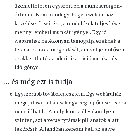
üzemeltetésen egyszerűen a munkaerőigény
értendő. Nem mindegy, hogy a webáruház
kezelése, frissítése, a rendelések teljesítése
mennyi emberi munkát igényel. Egy jó
webáruház hatékonyan támogatja ezeknek a
feladatoknak a megoldását, amivel jelentősen
csökkenthető az adminisztráció munka- és
időigénye.
… és még ezt is tudja
Egyszerűbb továbbfejleszteni. Egy webáruház
megújulása – akárcsak egy cég fejlődése – soha
nem állhat le. Amelyik megáll valamilyen
szinten, azt a versenytársak pillanatok alatt
lekörözik. Állandóan keresni kell az egyre