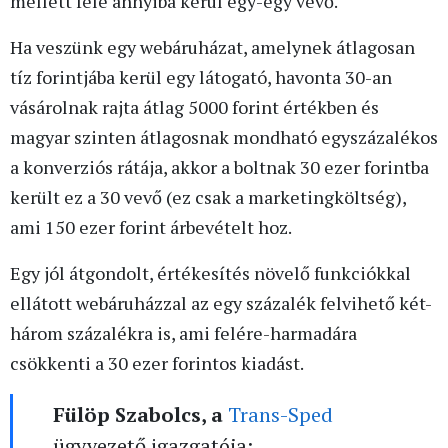
mellett fele annyiba kerül egy-egy vevő.
Ha veszünk egy webáruházat, amelynek átlagosan
tíz forintjába kerül egy látogató, havonta 30-an
vásárolnak rajta átlag 5000 forint értékben és
magyar szinten átlagosnak mondható egyszázalékos
a konverziós rátája, akkor a boltnak 30 ezer forintba
került ez a 30 vevő (ez csak a marketingköltség),
ami 150 ezer forint árbevételt hoz.
Egy jól átgondolt, értékesítés növelő funkciókkal
ellátott webáruházzal az egy százalék felvihető két-
három százalékra is, ami felére-harmadára
csökkenti a 30 ezer forintos kiadást.
Fülöp Szabolcs, a
Trans-Sped
ügyvezető igazgatója: