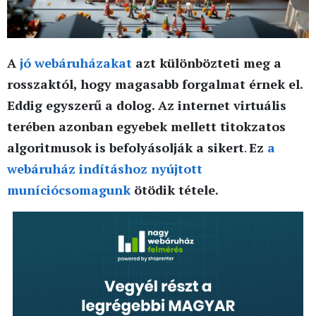
A
jó webáruházakat
azt különbözteti meg a
rosszaktól, hogy magasabb forgalmat érnek el.
Eddig egyszerű a dolog. Az internet virtuális
terében azonban egyebek mellett titokzatos
algoritmusok is befolyásolják a sikert
.
Ez
a
webáruház indításhoz nyújtott
muníciócsomagunk
ötödik tétele.