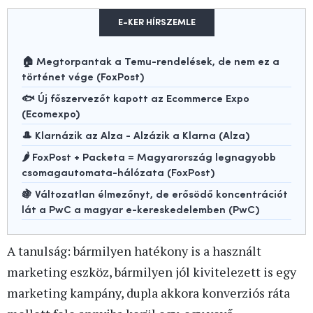
E-KER HÍRSZEMLE
🏠 Megtorpantak a Temu-rendelések, de nem ez a
történet vége (FoxPost)
🐟 Új főszervezőt kapott az Ecommerce Expo
(Ecomexpo)
🎩 Klarnázik az Alza - Alzázik a Klarna (Alza)
🌶️ FoxPost + Packeta = Magyarország legnagyobb
csomagautomata-hálózata (FoxPost)
🍇 Változatlan élmezőnyt, de erősödő koncentrációt
lát a PwC a magyar e-kereskedelemben (PwC)
A tanulság: bármilyen hatékony is a használt
marketing eszköz, bármilyen jól kivitelezett is egy
marketing kampány, dupla akkora konverziós ráta