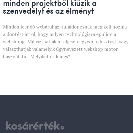
minden projektből kiűzik a
szenvedélyt és az élményt
Minden leendő webáruház-tulajdonosnak meg kell hoznia
a döntést arról, hogy milyen technológiára épüljön a
webshopja. Választhatják a teljesen egyedi fejlesztést, vagy
választhatják valamelyik úgynevezett webshop motor
használatát. Melyiket érdemes?