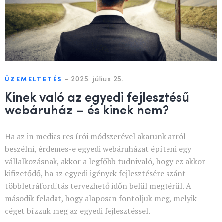
-
2025. július 25.
ÜZEMELTETÉS
Kinek való az egyedi fejlesztésű
webáruház – és kinek nem?
Ha az in medias res írói módszerével akarunk arról
beszélni, érdemes-e egyedi webáruházat építeni egy
vállalkozásnak, akkor a legfőbb tudnivaló, hogy ez akkor
kifizetődő, ha az egyedi igények fejlesztésére szánt
többletráfordítás tervezhető időn belül megtérül. A
második feladat, hogy alaposan fontoljuk meg, melyik
céget bízzuk meg az egyedi fejlesztéssel.