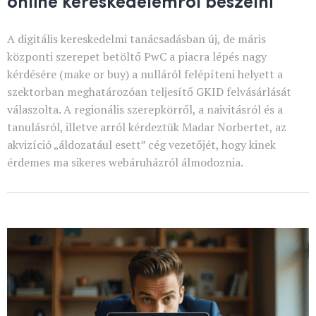
online kereskedelemről beszélni
A digitális kereskedelmi tanácsadásban új, de máris
központi szerepet betöltő PwC a piacra lépés nagy
kérdésére (make or buy) a nulláról felépíteni helyett a
szektorban meghatározóan teljesítő GKID felvásárlását
válaszolta. A regionális szerepkörről, a naivitásról és a
tanulásról, illetve arról kérdeztük Madar Norbertet, az
akvizíció „áldozatául esett” cég vezetőjét, hogy kinek
érdemes ma sikeres webáruházról álmodoznia.