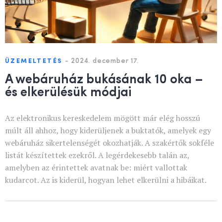
-
2024. december 17.
ÜZEMELTETÉS
A webáruház bukásának 10 oka –
és elkerülésük módjai
Az elektronikus kereskedelem mögött már elég hosszú
múlt áll ahhoz, hogy kiderüljenek a buktatók, amelyek egy
webáruház sikertelenségét okozhatják. A szakértők sokféle
listát készítettek ezekről. A legérdekesebb talán az,
amelyben az érintettek avatnak be: miért vallottak
kudarcot. Az is kiderül, hogyan lehet elkerülni a hibáikat.