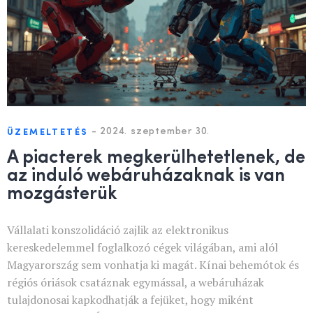
-
2024. szeptember 30.
ÜZEMELTETÉS
A piacterek megkerülhetetlenek, de
az induló webáruházaknak is van
mozgásterük
Vállalati konszolidáció zajlik az elektronikus
kereskedelemmel foglalkozó cégek világában, ami alól
Magyarország sem vonhatja ki magát. Kínai behemótok és
régiós óriások csatáznak egymással, a webáruházak
tulajdonosai kapkodhatják a fejüket, hogy miként