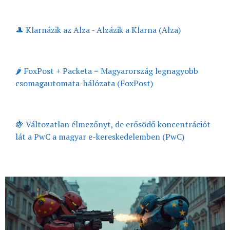
🎩 Klarnázik az Alza - Alzázik a Klarna (Alza)
🌶️ FoxPost + Packeta = Magyarország legnagyobb
csomagautomata-hálózata (FoxPost)
🍇 Változatlan élmezőnyt, de erősödő koncentrációt
lát a PwC a magyar e-kereskedelemben (PwC)