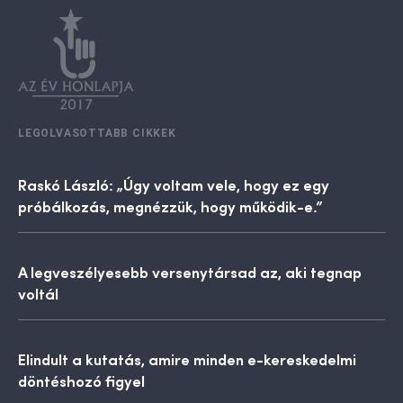
LEGOLVASOTTABB CIKKEK
Raskó László: „Úgy voltam vele, hogy ez egy
próbálkozás, megnézzük, hogy működik-e.”
A legveszélyesebb versenytársad az, aki tegnap
voltál
Elindult a kutatás, amire minden e-kereskedelmi
döntéshozó figyel