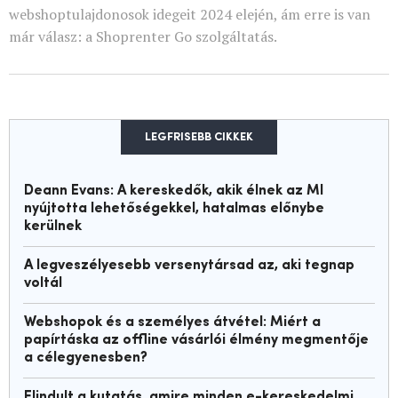
webshoptulajdonosok idegeit 2024 elején, ám erre is van
már válasz: a Shoprenter Go szolgáltatás.
LEGFRISEBB CIKKEK
Deann Evans: A kereskedők, akik élnek az MI
nyújtotta lehetőségekkel, hatalmas előnybe
kerülnek
A legveszélyesebb versenytársad az, aki tegnap
voltál
Webshopok és a személyes átvétel: Miért a
papírtáska az offline vásárlói élmény megmentője
a célegyenesben?
Elindult a kutatás, amire minden e-kereskedelmi