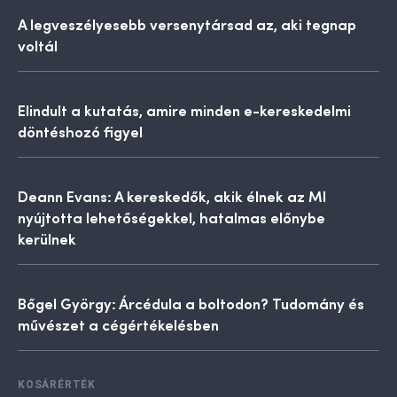
A legveszélyesebb versenytársad az, aki tegnap
voltál
Elindult a kutatás, amire minden e-kereskedelmi
döntéshozó figyel
Deann Evans: A kereskedők, akik élnek az MI
nyújtotta lehetőségekkel, hatalmas előnybe
kerülnek
Bőgel György: Árcédula a boltodon? Tudomány és
művészet a cégértékelésben
KOSÁRÉRTÉK