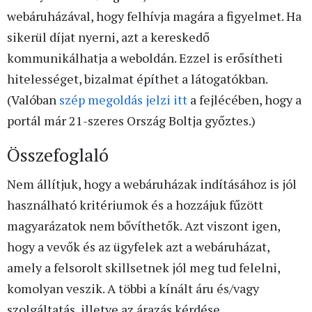
webáruházával, hogy felhívja magára a figyelmet. Ha
sikerül díjat nyerni, azt a kereskedő
kommunikálhatja a weboldán. Ezzel is erősítheti
hitelességet, bizalmat építhet a látogatókban.
(Valóban
szép
megoldás jelzi itt
a fejlécében, hogy a
portál már 21-szeres Ország Boltja győztes.)
Összefoglaló
Nem állítjuk, hogy a webáruházak indításához is jól
használható kritériumok és a hozzájuk fűzött
magyarázatok nem bővíthetők. Azt viszont igen,
hogy a vevők és az ügyfelek azt a webáruházat,
amely a felsorolt skillsetnek jól meg tud felelni,
komolyan veszik. A többi a kínált áru és/vagy
szolgáltatás, illetve az árazás kérdése.