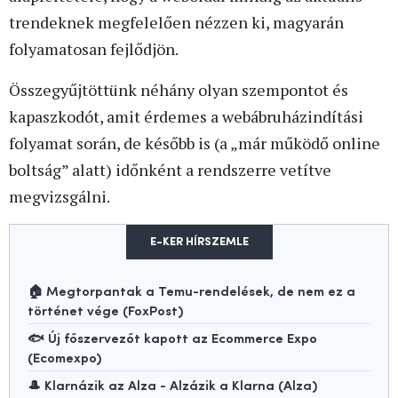
trendeknek megfelelően nézzen ki, magyarán
folyamatosan fejlődjön.
Összegyűjtöttünk néhány olyan szempontot és
kapaszkodót, amit érdemes a webábruházindítási
folyamat során, de később is (a „már működő online
boltság” alatt) időnként a rendszerre vetítve
megvizsgálni.
E-KER HÍRSZEMLE
🏠 Megtorpantak a Temu-rendelések, de nem ez a
történet vége (FoxPost)
🐟 Új főszervezőt kapott az Ecommerce Expo
(Ecomexpo)
🎩 Klarnázik az Alza - Alzázik a Klarna (Alza)