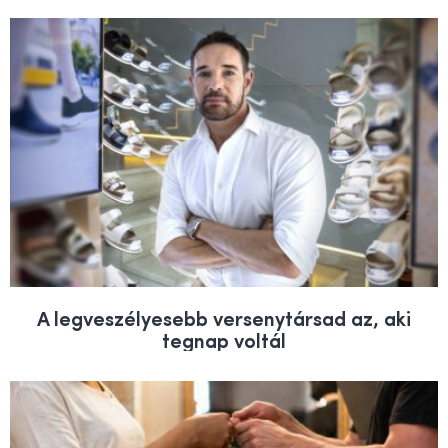
A legveszélyesebb versenytársad az, aki
tegnap voltál