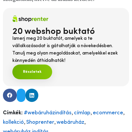
20 webshop buktató
Ismerj meg 20 buktatót, amelyek a te
vállalkozásodat is gátolhatják a növekedésben.
Tanulj meg olyan megoldásokat, amelyekkel ezek
könnyedén áthidalhatók!
Részletek
,
,
,
Címkék:
#webáruházindítás
címlap
ecommerce
,
,
,
kollekció
Shoprenter
webáruház
webáruház indítás