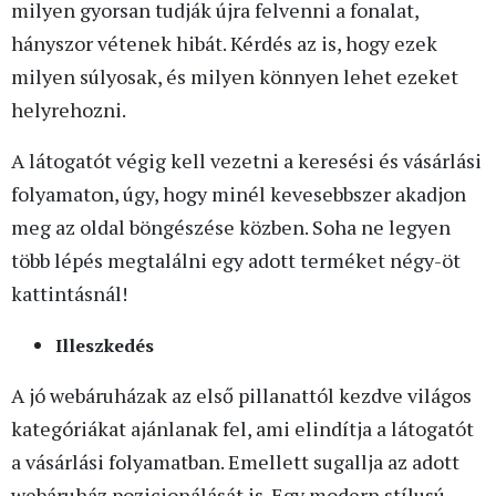
milyen gyorsan tudják újra felvenni a fonalat,
hányszor vétenek hibát. Kérdés az is, hogy ezek
milyen súlyosak, és milyen könnyen lehet ezeket
helyrehozni.
A látogatót végig kell vezetni a keresési és vásárlási
folyamaton, úgy, hogy minél kevesebbszer akadjon
meg az oldal böngészése közben. Soha ne legyen
több lépés megtalálni egy adott terméket négy-öt
kattintásnál!
Illeszkedés
A jó webáruházak az első pillanattól kezdve világos
kategóriákat ajánlanak fel, ami elindítja a látogatót
a vásárlási folyamatban. Emellett sugallja az adott
webáruház pozicionálását is. Egy modern stílusú