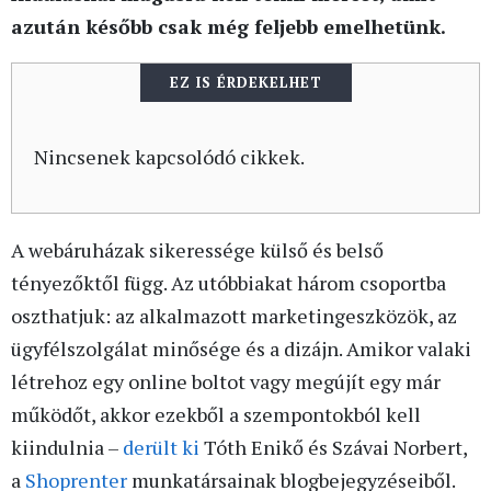
azután később csak még feljebb emelhetünk.
EZ IS ÉRDEKELHET
Nincsenek kapcsolódó cikkek.
A webáruházak sikeressége külső és belső
tényezőktől függ. Az utóbbiakat három csoportba
oszthatjuk: az alkalmazott marketingeszközök, az
ügyfélszolgálat minősége és a dizájn. Amikor valaki
létrehoz egy online boltot vagy megújít egy már
működőt, akkor ezekből a szempontokból kell
kiindulnia –
derült ki
Tóth Enikő és Szávai Norbert,
a
Shoprenter
munkatársainak blogbejegyzéseiből.