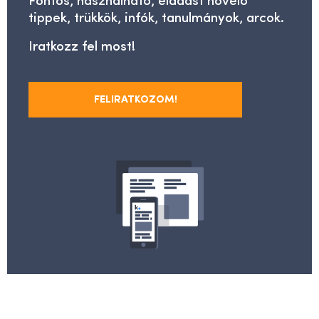
Fontos, használható, eladást növelő
tippek, trükkök, infók, tanulmányok, arcok.
Iratkozz fel most!
FELIRATKOZOM!