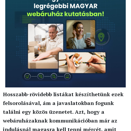
Hosszabb-rövidebb listákat készíthetünk ezek
felsorolásával, ám a javaslatokban fogunk
találni egy közös üzenetet. Azt, hogy a
webáruházaknak kommunikációban már az
indulásnál magasra kell tenni mércét, amit