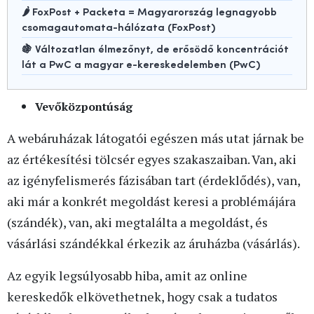
🌶️ FoxPost + Packeta = Magyarország legnagyobb
csomagautomata-hálózata (FoxPost)
🍇 Változatlan élmezőnyt, de erősödő koncentrációt
lát a PwC a magyar e-kereskedelemben (PwC)
Vevőközpontúság
A webáruházak látogatói egészen más utat járnak be
az értékesítési tölcsér egyes szakaszaiban. Van, aki
az igényfelismerés fázisában tart (érdeklődés), van,
aki már a konkrét megoldást keresi a problémájára
(szándék), van, aki megtalálta a megoldást, és
vásárlási szándékkal érkezik az áruházba (vásárlás).
Az egyik legsúlyosabb hiba, amit az online
kereskedők elkövethetnek, hogy csak a tudatos