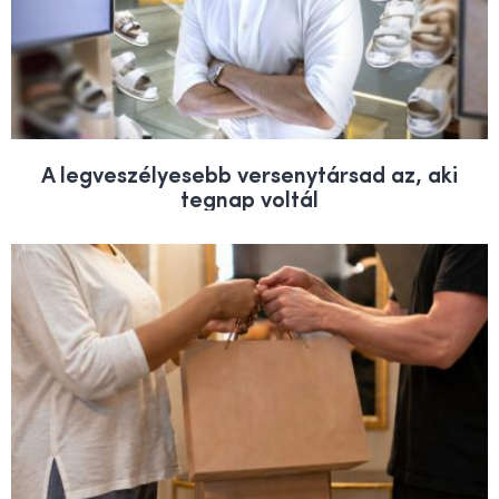
A legveszélyesebb versenytársad az, aki
tegnap voltál