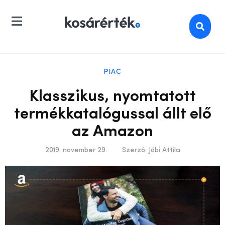
PIAC
Klasszikus, nyomtatott
termékkatalógussal állt elő
az Amazon
2019. november 29.
Szerző:
Jóbi Attila