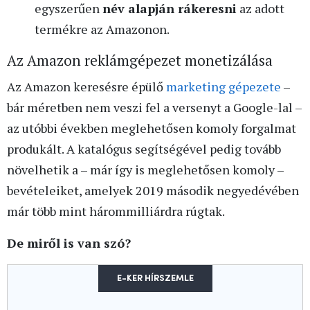
egyszerűen
név alapján rákeresni
az adott
termékre az Amazonon.
Az Amazon reklámgépezet monetizálása
Az Amazon keresésre épülő
marketing gépezete
–
bár méretben nem veszi fel a versenyt a Google-lal –
az utóbbi években meglehetősen komoly forgalmat
produkált. A katalógus segítségével pedig tovább
növelhetik a – már így is meglehetősen komoly –
bevételeiket, amelyek 2019 második negyedévében
már több mint hárommilliárdra rúgtak.
De miről is van szó?
E-KER HÍRSZEMLE