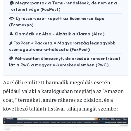
🏠 Megtorpantak a Temu-rendelések, de nem ez a
történet vége (FoxPost)
🐟 Új főszervezőt kapott az Ecommerce Expo
(Ecomexpo)
🎩 Klarnázik az Alza - Alzázik a Klarna (Alza)
🌶️ FoxPost + Packeta = Magyarország legnagyobb
csomagautomata-hálózata (FoxPost)
🍇 Változatlan élmezőnyt, de erősödő koncentrációt
lát a PwC a magyar e-kereskedelemben (PwC)
Az előbb említett harmadik megoldás esetén
például valaki a katalógusban meglátja az “Amazon
coat,” terméket, amire rákeres az oldalon, és a
következő találati listával találja magát szembe: