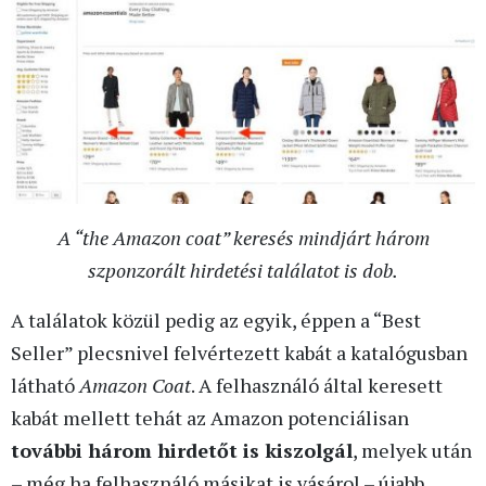
A “the Amazon coat” keresés mindjárt három
szponzorált hirdetési találatot is dob.
A találatok közül pedig az egyik, éppen a “Best
Seller” plecsnivel felvértezett kabát a katalógusban
látható
Amazon Coat
. A felhasználó által keresett
kabát mellett tehát az Amazon potenciálisan
további három hirdetőt is kiszolgál
, melyek után
– még ha felhasználó másikat is vásárol – újabb