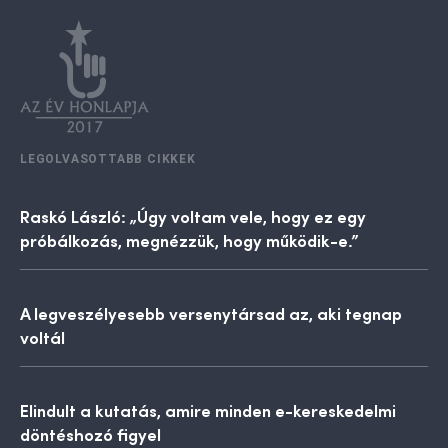
LEGOLVASOTTABB CIKKEK
Raskó László: „Úgy voltam vele, hogy ez egy
próbálkozás, megnézzük, hogy működik-e.”
A legveszélyesebb versenytársad az, aki tegnap
voltál
Elindult a kutatás, amire minden e-kereskedelmi
döntéshozó figyel