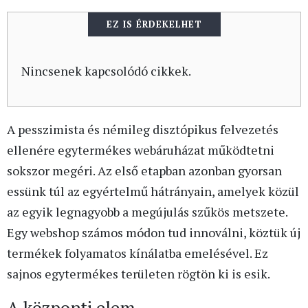
EZ IS ÉRDEKELHET
Nincsenek kapcsolódó cikkek.
A pesszimista és némileg disztópikus felvezetés
ellenére egytermékes webáruházat működtetni
sokszor megéri. Az első etapban azonban gyorsan
essünk túl az egyértelmű hátrányain, amelyek közül
az egyik legnagyobb a megújulás szűkös metszete.
Egy webshop számos módon tud innoválni, köztük új
termékek folyamatos kínálatba emelésével. Ez
sajnos egytermékes területen rögtön ki is esik.
A központi elem