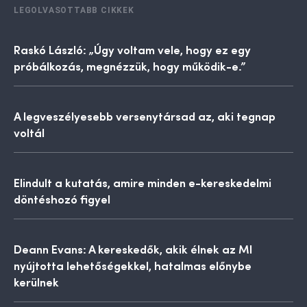
LEGOLVASOTTABB CIKKEK
Raskó László: „Úgy voltam vele, hogy ez egy
próbálkozás, megnézzük, hogy működik-e.”
A legveszélyesebb versenytársad az, aki tegnap
voltál
Elindult a kutatás, amire minden e-kereskedelmi
döntéshozó figyel
Deann Evans: A kereskedők, akik élnek az MI
nyújtotta lehetőségekkel, hatalmas előnybe
kerülnek