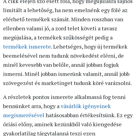
A cikk elején szó esett róla, hogy megújulásra sajnos
limitált a lehetőség, ha nem emelnénk egy fölé az
elérhető termékek számát. Minden rosszban van
ellenben valami jó, a zord telet követi a tavasz
megújulása, a termékek szűkösségét pedig a
termékek ismerete
. Lehetséges, hogy új termékek
beemelésével nem tudunk növekedést elérni, de
minél kevesebb van belőle, annál jobban fogjuk
ismerni. Minél jobban ismerünk valamit, annál jobb
szövegezést és marketinget tudunk köré varázsolni.
A részletek pontos ismerete alkalmassá fog tenni
bennünket arra, hogy a
vásárlók igényeinek
megismerésével
hatásosabban értékesítsünk. Ez egy
óriási előny, aminek kezünkből való kiengedése
gyakorlatilag tárgytalanná teszi ezen