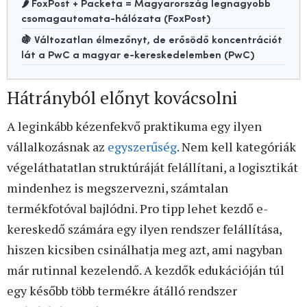
🌶️ FoxPost + Packeta = Magyarország legnagyobb
csomagautomata-hálózata (FoxPost)
🍇 Változatlan élmezőnyt, de erősödő koncentrációt
lát a PwC a magyar e-kereskedelemben (PwC)
Hátrányból előnyt kovácsolni
A leginkább kézenfekvő praktikuma egy ilyen
vállalkozásnak az
egyszerűség
. Nem kell kategóriák
végeláthatatlan struktúráját felállítani, a logisztikát
mindenhez is megszervezni, számtalan
termékfotóval bajlódni. Pro tipp lehet kezdő e-
kereskedő számára egy ilyen rendszer felállítása,
hiszen kicsiben csinálhatja meg azt, ami nagyban
már rutinnal kezelendő. A kezdők edukációján túl
egy később több termékre átálló rendszer