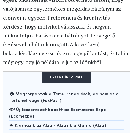
valójában az egytermékes megoldás hátrányai az
előnyei is egyben. Preferencia és kreativitás
kérdése, hogy melyiket válasszuk, és hogyan
működtetjük hatásosan a hátrányok fenyegető
érzésével a hátunk mögött. A következő
bekezdésekben vessünk erre egy pillantást, és talán
még egy-egy jó példára is jut az időnkből.
E-KER HÍRSZEMLE
🏠 Megtorpantak a Temu-rendelések, de nem ez a
történet vége (FoxPost)
🐟 Új főszervezőt kapott az Ecommerce Expo
(Ecomexpo)
🎩 Klarnázik az Alza - Alzázik a Klarna (Alza)