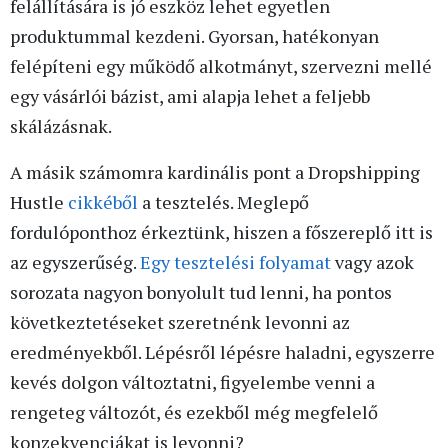
felállítására is jó eszköz lehet egyetlen
produktummal kezdeni. Gyorsan, hatékonyan
felépíteni egy működő alkotmányt, szervezni mellé
egy vásárlói bázist, ami alapja lehet a feljebb
skálázásnak.
A másik számomra kardinális pont a Dropshipping
Hustle
cikkéből
a tesztelés. Meglepő
fordulóponthoz érkeztünk, hiszen a főszereplő itt is
az egyszerűség.
Egy tesztelési folyamat
vagy azok
sorozata nagyon bonyolult tud lenni, ha pontos
következtetéseket szeretnénk levonni az
eredményekből. Lépésről lépésre haladni, egyszerre
kevés dolgon változtatni, figyelembe venni a
rengeteg változót, és ezekből még megfelelő
konzekvenciákat is levonni?