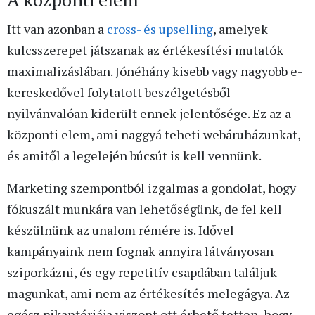
Itt van azonban a
cross- és upselling
, amelyek
kulcsszerepet játszanak az értékesítési mutatók
maximalizáslában. Jónéhány kisebb vagy nagyobb e-
kereskedővel folytatott beszélgetésből
nyilvánvalóan kiderült ennek jelentősége. Ez az a
központi elem, ami naggyá teheti webáruházunkat,
és amitől a legelején búcsút is kell vennünk.
Marketing szempontból izgalmas a gondolat, hogy
fókuszált munkára van lehetőségünk, de fel kell
készülnünk az unalom rémére is. Idővel
kampányaink nem fognak annyira látványosan
sziporkázni, és egy repetitív csapdában találjuk
magunkat, ami nem az értékesítés melegágya. Az
egész pikantériája viszont ott érhető tetten, hogy