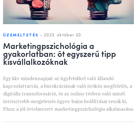
-
2023. október 20.
ÜZEMELTETÉS
Marketingpszichológia a
gyakorlatban: öt egyszerű tipp
kisvállalkozóknak
Egy kkv mindennapjait az ügyfelekkel való állandó
kapcsolattartás, a bürokráciának való örökös megfelelés, a
digitális transzformáció, és az online térben való minél
intenzívebb megjelenés ügyes-bajos beállításai teszik ki.
Plusz a jól értelmezett marketingpszichológia alkalmazása.