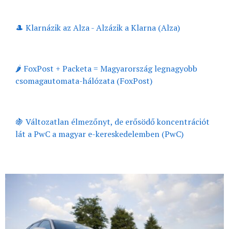
🎩 Klarnázik az Alza - Alzázik a Klarna (Alza)
🌶️ FoxPost + Packeta = Magyarország legnagyobb
csomagautomata-hálózata (FoxPost)
🍇 Változatlan élmezőnyt, de erősödő koncentrációt
lát a PwC a magyar e-kereskedelemben (PwC)