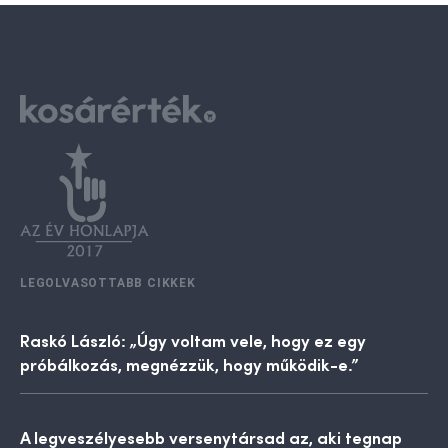
LEGOLVASOTTABB CIKKEK
Raskó László: „Úgy voltam vele, hogy ez egy
próbálkozás, megnézzük, hogy működik-e.”
A legveszélyesebb versenytársad az, aki tegnap