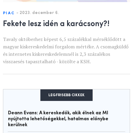
-
2023. december 6.
PIAC
Fekete lesz idén a karácsony?!
Tavaly októberhez képest 6,5 százalékkal mérséklődött a
magyar kiskereskedelmi forgalom mértéke. A csomagküldő
és internetes kiskereskedelemnél is 2,3 százalékos
visszaesés tapasztalható - közölte a KSH.
LEGFRISEBB CIKKEK
Deann Evans: A kereskedők, akik élnek az MI
nyújtotta lehetőségekkel, hatalmas előnybe
kerülnek