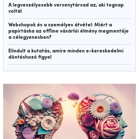
A legveszélyesebb versenytársad az, aki tegnap
voltál
Webshopok és a személyes átvétel: Miért a
papírtáska az offline vásárlói élmény megmentője
a célegyenesben?
Elindult a kutatás, amire minden e-kereskedelmi
döntéshozó figyel