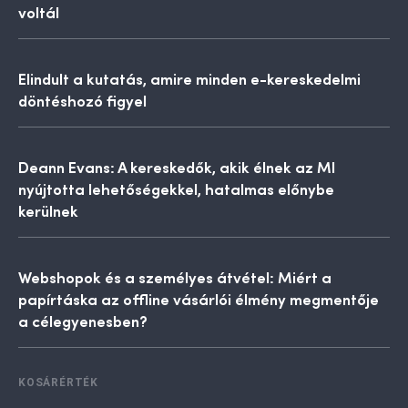
voltál
Elindult a kutatás, amire minden e-kereskedelmi
döntéshozó figyel
Deann Evans: A kereskedők, akik élnek az MI
nyújtotta lehetőségekkel, hatalmas előnybe
kerülnek
Webshopok és a személyes átvétel: Miért a
papírtáska az offline vásárlói élmény megmentője
a célegyenesben?
KOSÁRÉRTÉK