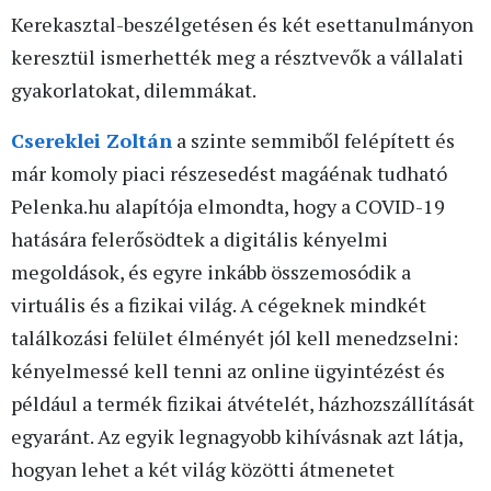
Kerekasztal-beszélgetésen és két esettanulmányon
keresztül ismerhették meg a résztvevők a vállalati
gyakorlatokat, dilemmákat.
Csereklei Zoltán
a szinte semmiből felépített és
már komoly piaci részesedést magáénak tudható
Pelenka.hu alapítója elmondta, hogy a COVID-19
hatására felerősödtek a digitális kényelmi
megoldások, és egyre inkább összemosódik a
virtuális és a fizikai világ. A cégeknek mindkét
találkozási felület élményét jól kell menedzselni:
kényelmessé kell tenni az online ügyintézést és
például a termék fizikai átvételét, házhozszállítását
egyaránt. Az egyik legnagyobb kihívásnak azt látja,
hogyan lehet a két világ közötti átmenetet