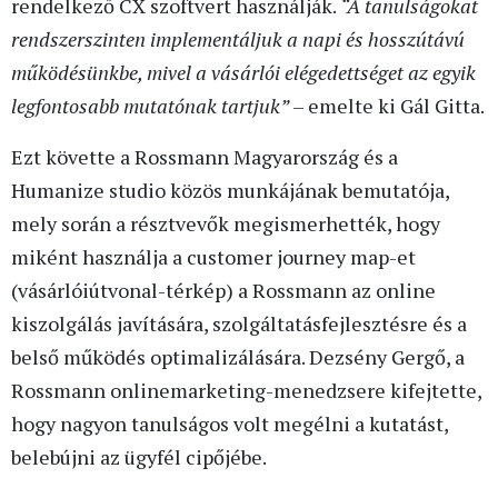
rendelkező CX szoftvert használják.
“A tanulságokat
rendszerszinten implementáljuk a napi és hosszútávú
működésünkbe, mivel a vásárlói elégedettséget az egyik
legfontosabb mutatónak tartjuk”
– emelte ki Gál Gitta.
Ezt követte a Rossmann Magyarország és a
Humanize studio közös munkájának bemutatója,
mely során a résztvevők megismerhették, hogy
miként használja a customer journey map-et
(vásárlóiútvonal-térkép) a Rossmann az online
kiszolgálás javítására, szolgáltatásfejlesztésre és a
belső működés optimalizálására. Dezsény Gergő, a
Rossmann onlinemarketing-menedzsere kifejtette,
hogy nagyon tanulságos volt megélni a kutatást,
belebújni az ügyfél cipőjébe.