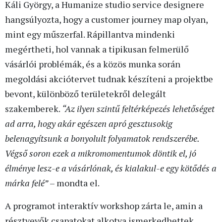
Káli György, a Humanize studio service designere
hangsúlyozta, hogy a customer journey map olyan,
mint egy műszerfal. Rápillantva mindenki
megértheti, hol vannak a tipikusan felmerülő
vásárlói problémák, és a közös munka során
megoldási akciótervet tudnak készíteni a projektbe
bevont, különböző területekről delegált
szakemberek.
“Az ilyen szintű feltérképezés lehetőséget
ad arra, hogy akár egészen apró gesztusokig
belenagyítsunk a bonyolult folyamatok rendszerébe.
Végső soron ezek a mikromomentumok döntik el, jó
élménye lesz-e a vásárlónak, és kialakul-e egy kötődés a
márka felé”
– mondta el.
A programot interaktív workshop zárta le, amin a
résztvevők csapatokat alkotva ismerkedhettek