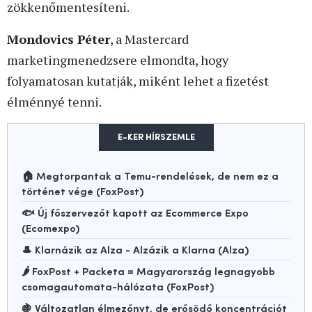
zökkenőmentesíteni.
Mondovics Péter
, a Mastercard
marketingmenedzsere elmondta, hogy
folyamatosan kutatják, miként lehet a fizetést
élménnyé tenni.
E-KER HÍRSZEMLE
🏠 Megtorpantak a Temu-rendelések, de nem ez a
történet vége (FoxPost)
🐟 Új főszervezőt kapott az Ecommerce Expo
(Ecomexpo)
🎩 Klarnázik az Alza - Alzázik a Klarna (Alza)
🌶️ FoxPost + Packeta = Magyarország legnagyobb
csomagautomata-hálózata (FoxPost)
🍇 Változatlan élmezőnyt, de erősödő koncentrációt