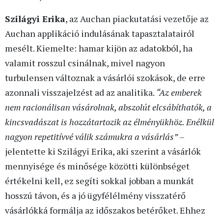
Szilágyi Erika
, az Auchan piackutatási vezetője az
Auchan applikáció indulásának tapasztalatairól
mesélt. Kiemelte: hamar kijön az adatokból, ha
valamit rosszul csinálnak, mivel nagyon
turbulensen változnak a vásárlói szokások, de erre
azonnali visszajelzést ad az analitika.
“Az emberek
nem racionálisan vásárolnak, abszolút elcsábíthatók, a
kincsvadászat is hozzátartozik az élményükhöz. Enélkül
nagyon repetitívvé válik számukra a vásárlás”
–
jelentette ki Szilágyi Erika, aki szerint a vásárlók
mennyisége és minősége közötti különbséget
értékelni kell, ez segíti sokkal jobban a munkát
hosszú távon, és a jó ügyfélélmény visszatérő
vásárlókká formálja az időszakos betérőket. Ehhez