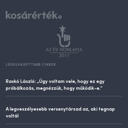
LEGOLVASOTTABB CIKKEK
Raskó László: „Úgy voltam vele, hogy ez egy
próbálkozás, megnézzük, hogy működik-e.”
A legveszélyesebb versenytársad az, aki tegnap
voltál