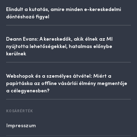
Elindult a kutatás, amire minden e-kereskedelmi
döntéshozó figyel
Deann Evans: A kereskedők, akik élnek az MI
nyújtotta lehetőségekkel, hatalmas előnybe
kerülnek
Webshopok és a személyes átvétel: Miért a
papírtáska az offline vásárlói élmény megmentője
a célegyenesben?
KOSÁRÉRTÉK
Impresszum