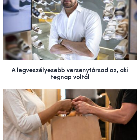
A legveszélyesebb versenytársad az, aki
tegnap voltál