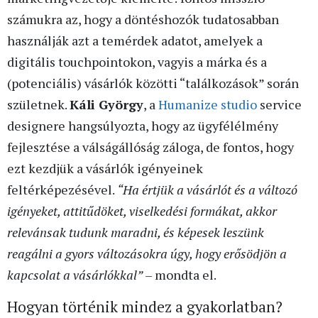
számukra az, hogy a döntéshozók tudatosabban
használják azt a temérdek adatot, amelyek a
digitális touchpointokon, vagyis a márka és a
(potenciális) vásárlók közötti “találkozások” során
születnek.
Káli György
, a
Humanize studio
service
designere hangsúlyozta, hogy az ügyfélélmény
fejlesztése a válságállóság záloga, de fontos, hogy
ezt kezdjük a vásárlók igényeinek
feltérképezésével.
“Ha értjük a vásárlót és a változó
igényeket, attitűdöket, viselkedési formákat, akkor
relevánsak tudunk maradni, és képesek leszünk
reagálni a gyors változásokra úgy, hogy erősödjön a
kapcsolat a vásárlókkal”
– mondta el.
Hogyan történik mindez a gyakorlatban?