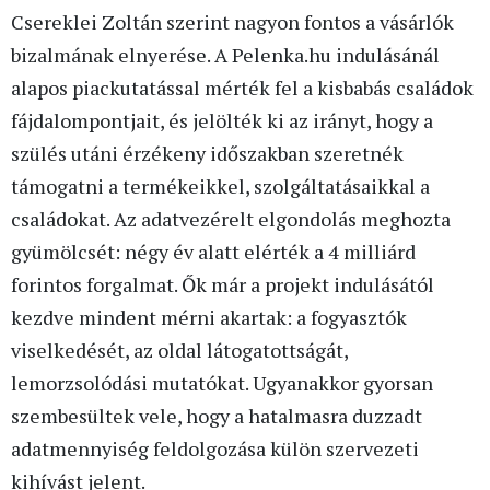
Csereklei Zoltán szerint nagyon fontos a vásárlók
bizalmának elnyerése. A Pelenka.hu indulásánál
alapos piackutatással mérték fel a kisbabás családok
fájdalompontjait, és jelölték ki az irányt, hogy a
szülés utáni érzékeny időszakban szeretnék
támogatni a termékeikkel, szolgáltatásaikkal a
családokat. Az adatvezérelt elgondolás meghozta
gyümölcsét: négy év alatt elérték a 4 milliárd
forintos forgalmat. Ők már a projekt indulásától
kezdve mindent mérni akartak: a fogyasztók
viselkedését, az oldal látogatottságát,
lemorzsolódási mutatókat. Ugyanakkor gyorsan
szembesültek vele, hogy a hatalmasra duzzadt
adatmennyiség feldolgozása külön szervezeti
kihívást jelent.