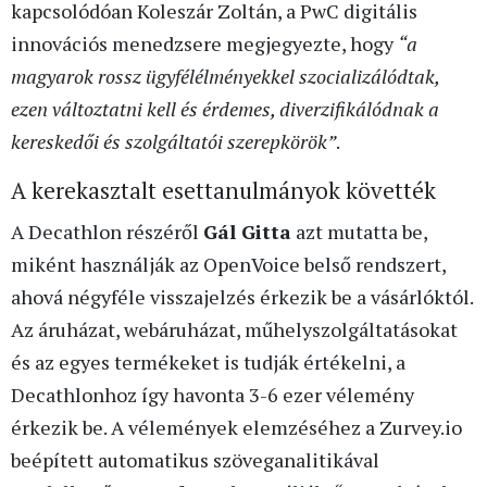
kapcsolódóan Koleszár Zoltán, a PwC digitális
innovációs menedzsere megjegyezte, hogy
“a
magyarok rossz ügyfélélményekkel szocializálódtak,
ezen változtatni kell és érdemes, diverzifikálódnak a
kereskedői és szolgáltatói szerepkörök”
.
A kerekasztalt esettanulmányok követték
A Decathlon részéről
Gál Gitta
azt mutatta be,
miként használják az OpenVoice belső rendszert,
ahová négyféle visszajelzés érkezik be a vásárlóktól.
Az áruházat, webáruházat, műhelyszolgáltatásokat
és az egyes termékeket is tudják értékelni, a
Decathlonhoz így havonta 3-6 ezer vélemény
érkezik be. A vélemények elemzéséhez a Zurvey.io
beépített automatikus szöveganalitikával