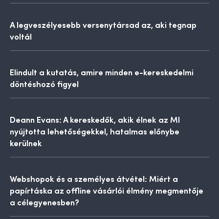
A legveszélyesebb versenytársad az, aki tegnap
voltál
Elindult a kutatás, amire minden e-kereskedelmi
döntéshozó figyel
Deann Evans: A kereskedők, akik élnek az MI
nyújtotta lehetőségekkel, hatalmas előnybe
kerülnek
Webshopok és a személyes átvétel: Miért a
papírtáska az offline vásárlói élmény megmentője
a célegyenesben?