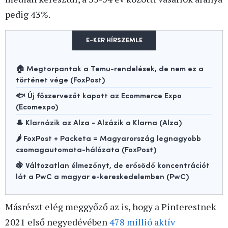
pedig 43%.
E-KER HÍRSZEMLE
🏠 Megtorpantak a Temu-rendelések, de nem ez a
történet vége (FoxPost)
🐟 Új főszervezőt kapott az Ecommerce Expo
(Ecomexpo)
🎩 Klarnázik az Alza - Alzázik a Klarna (Alza)
🌶️ FoxPost + Packeta = Magyarország legnagyobb
csomagautomata-hálózata (FoxPost)
🍇 Változatlan élmezőnyt, de erősödő koncentrációt
lát a PwC a magyar e-kereskedelemben (PwC)
Másrészt elég meggyőző az is, hogy a Pinterestnek
2021 első negyedévében
478 millió aktív