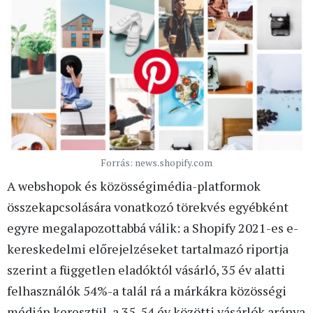
Forrás: news.shopify.com
A webshopok és közösségimédia-platformok
összekapcsolására vonatkozó törekvés egyébként
egyre megalapozottabbá válik: a Shopify 2021-es e-
kereskedelmi előrejelzéseket tartalmazó riportja
szerint a független eladóktól vásárló, 35 év alatti
felhasználók 54%-a talál rá a márkákra közösségi
médián keresztül, a 35-54 év közötti vásárlók aránya