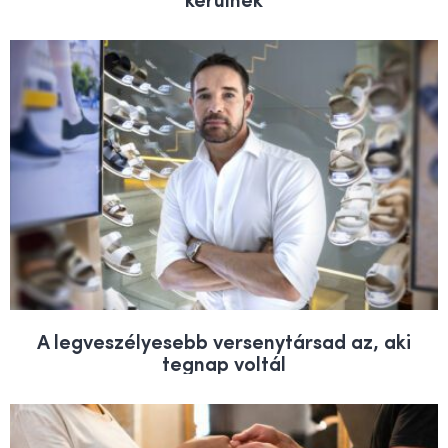
A legveszélyesebb versenytársad az, aki
tegnap voltál