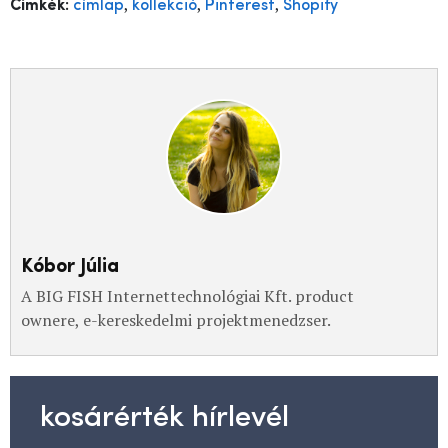
,
,
,
Címkék:
címlap
kollekció
Pinterest
Shopify
Kóbor Júlia
A BIG FISH Internettechnológiai Kft. product
ownere, e-kereskedelmi projektmenedzser.
kosárérték hírlevél