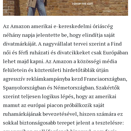
Az Amazon amerikai e-kereskedelmi óriáscég
néhány napja jelentette be, hogy elindítja saját
divatmárkáját. A nagyvállalat tervei szerint a Find
női és férfi ruházati és divatcikkeket csak Európában
lehet majd kapni. Az Amazon a közösségi média
felületein és közterületi hirdetőtáblák útján
agresszív reklámkampányba kezd Franciaországban,
Spanyolországban és Németországban. Szakértők
szerint teljesen logikus lépés, hogy az amerikai
mamut az európai piacon próbálkozik saját
ruhamárkájának bevezetésével, hiszen számára ez
sokkal biztonságosabb terepet jelent a tesztelésre: