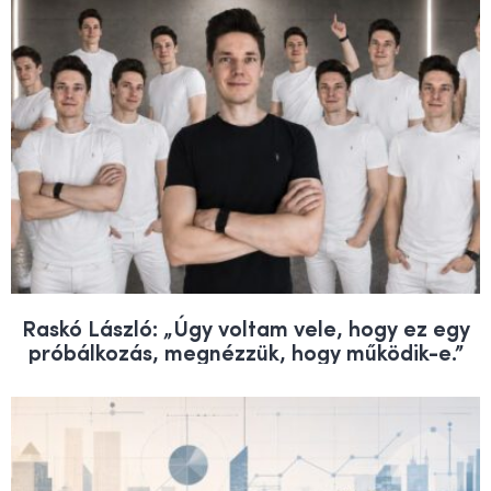
Raskó László: „Úgy voltam vele, hogy ez egy
próbálkozás, megnézzük, hogy működik-e.”