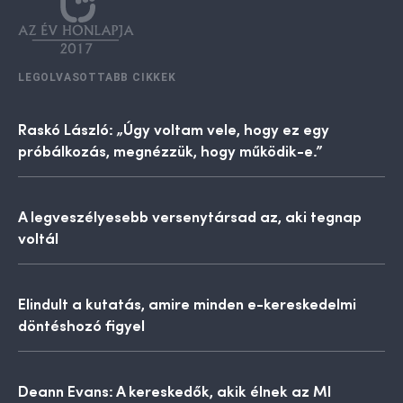
LEGOLVASOTTABB CIKKEK
Raskó László: „Úgy voltam vele, hogy ez egy
próbálkozás, megnézzük, hogy működik-e.”
A legveszélyesebb versenytársad az, aki tegnap
voltál
Elindult a kutatás, amire minden e-kereskedelmi
döntéshozó figyel
Deann Evans: A kereskedők, akik élnek az MI