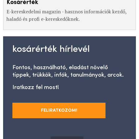
Kosárérték
E-kereskedelmi magazin - hasznos információk kezdő,
haladó és profi e-kereskedőknek.
kosárérték hírlevél
Fontos, használható, eladást növelő
tippek, trükkök, infók, tanulmányok, arcok.
Iratkozz fel most!
FELIRATKOZOM!