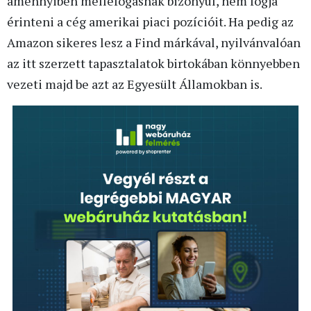
amennyiben melléfogásnak bizonyul, nem fogja
érinteni a cég amerikai piaci pozícióit. Ha pedig az
Amazon sikeres lesz a Find márkával, nyilvánvalóan
az itt szerzett tapasztalatok birtokában könnyebben
vezeti majd be azt az Egyesült Államokban is.