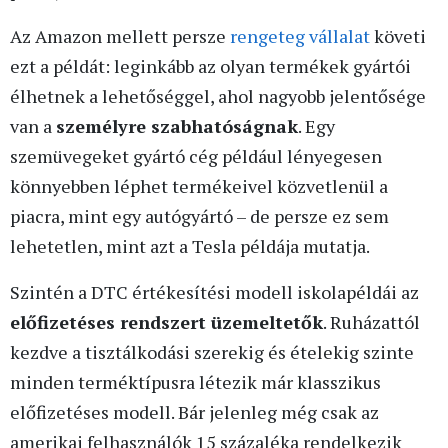
Az Amazon mellett persze
rengeteg vállalat
követi
ezt a példát: leginkább az olyan termékek gyártói
élhetnek a lehetőséggel, ahol nagyobb jelentősége
van a
személyre szabhatóságnak
. Egy
szemüvegeket gyártó cég például lényegesen
könnyebben léphet termékeivel közvetlenül a
piacra, mint egy autógyártó – de persze ez sem
lehetetlen, mint azt a Tesla példája mutatja.
Szintén a DTC értékesítési modell iskolapéldái az
előfizetéses rendszert üzemeltetők
. Ruházattól
kezdve a tisztálkodási szerekig és ételekig szinte
minden terméktípusra létezik már klasszikus
előfizetéses modell. Bár jelenleg még csak az
amerikai felhasználók 15 százaléka rendelkezik