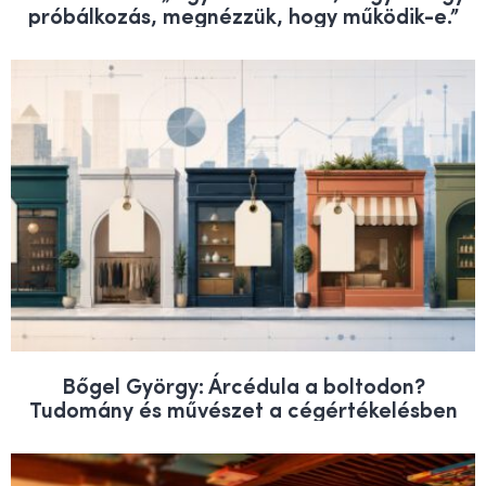
próbálkozás, megnézzük, hogy működik-e.”
Bőgel György: Árcédula a boltodon?
Tudomány és művészet a cégértékelésben