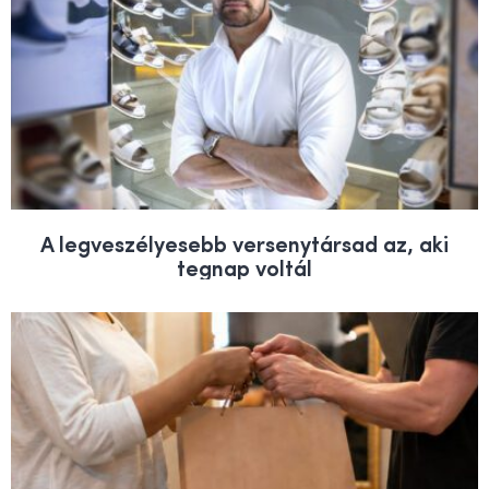
A legveszélyesebb versenytársad az, aki
tegnap voltál