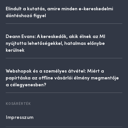
Elindult a kutatás, amire minden e-kereskedelmi
döntéshozó figyel
Deann Evans: A kereskedők, akik élnek az MI
nyújtotta lehetőségekkel, hatalmas előnybe
kerülnek
Webshopok és a személyes átvétel: Miért a
papírtáska az offline vásárlói élmény megmentője
a célegyenesben?
KOSÁRÉRTÉK
Impresszum