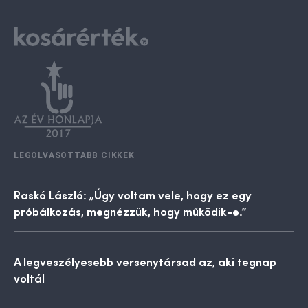
LEGOLVASOTTABB CIKKEK
Raskó László: „Úgy voltam vele, hogy ez egy
próbálkozás, megnézzük, hogy működik-e.”
A legveszélyesebb versenytársad az, aki tegnap
voltál