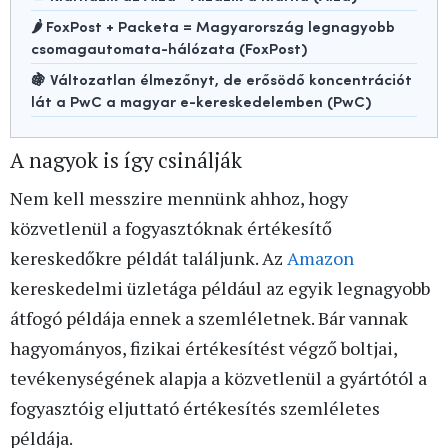
🌶️ FoxPost + Packeta = Magyarország legnagyobb
csomagautomata-hálózata (FoxPost)
🍇 Változatlan élmezőnyt, de erősödő koncentrációt
lát a PwC a magyar e-kereskedelemben (PwC)
A nagyok is így csinálják
Nem kell messzire mennünk ahhoz, hogy
közvetlenül a fogyasztóknak értékesítő
kereskedőkre példát találjunk. Az
Amazon
kereskedelmi üzletága például az egyik legnagyobb
átfogó példája ennek a szemléletnek. Bár vannak
hagyományos, fizikai értékesítést végző boltjai,
tevékenységének alapja a közvetlenül a gyártótól a
fogyasztóig eljuttató értékesítés szemléletes
példája.