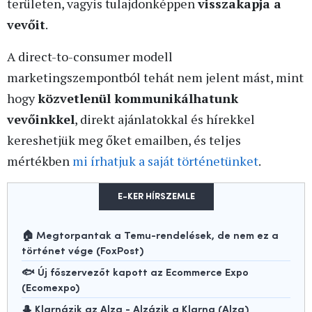
területen, vagyis tulajdonképpen
visszakapja a
vevőit
.
A direct-to-consumer modell
marketingszempontból tehát nem jelent mást, mint
hogy
közvetlenül kommunikálhatunk
vevőinkkel
, direkt ajánlatokkal és hírekkel
kereshetjük meg őket emailben, és teljes
mértékben
mi írhatjuk a saját történetünket
.
E-KER HÍRSZEMLE
🏠 Megtorpantak a Temu-rendelések, de nem ez a
történet vége (FoxPost)
🐟 Új főszervezőt kapott az Ecommerce Expo
(Ecomexpo)
🎩 Klarnázik az Alza - Alzázik a Klarna (Alza)