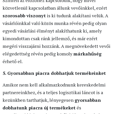
Szintén az előzőhez kapcsolódik, hogy mivel
közvetlenül kapcsolatban állunk vevőinkkel, ezért
szorosabb viszonyt
is ki tudunk alakítani velük. A
vásárlóinkkal való közös munka révén pedig olyan
egyedi vásárlási élményt alakíthatunk ki, amely
kimondottan csak ránk jellemző, és már ezért
megéri visszajárni hozzánk. A megnövekedett vevői
elégedettség révén pedig komoly
márkahűség
érhető el.
5. Gyorsabban piacra dobhatjuk termékeinket
Amikor nem kell alkalmazkodnunk kereskedelmi
partnereinkhez, és a teljes logisztikai láncot is a
kezünkben tarthatjuk, lényegesen
gyorsabban
dobhatunk piacra új termékeket
és