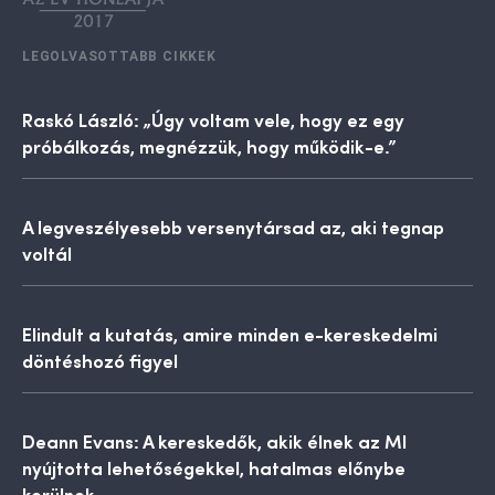
LEGOLVASOTTABB CIKKEK
Raskó László: „Úgy voltam vele, hogy ez egy
próbálkozás, megnézzük, hogy működik-e.”
A legveszélyesebb versenytársad az, aki tegnap
voltál
Elindult a kutatás, amire minden e-kereskedelmi
döntéshozó figyel
Deann Evans: A kereskedők, akik élnek az MI
nyújtotta lehetőségekkel, hatalmas előnybe
kerülnek