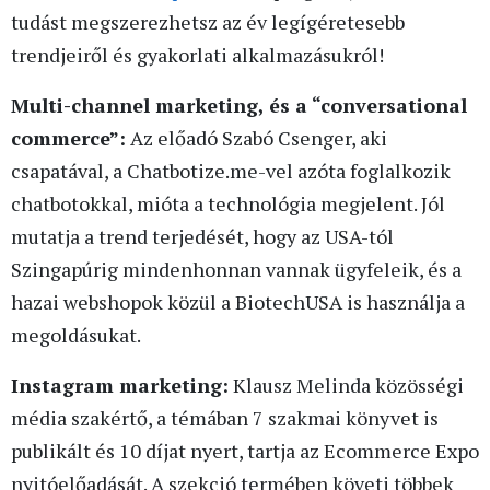
tudást megszerezhetsz az év legígéretesebb
trendjeiről és gyakorlati alkalmazásukról!
Multi-channel marketing, és a “conversational
commerce”:
Az előadó Szabó Csenger, aki
csapatával, a Chatbotize.me-vel azóta foglalkozik
chatbotokkal, mióta a technológia megjelent. Jól
mutatja a trend terjedését, hogy az USA-tól
Szingapúrig mindenhonnan vannak ügyfeleik, és a
hazai webshopok közül a BiotechUSA is használja a
megoldásukat.
Instagram marketing:
Klausz Melinda közösségi
média szakértő, a témában 7 szakmai könyvet is
publikált és 10 díjat nyert, tartja az Ecommerce Expo
nyitóelőadását. A szekció termében követi többek