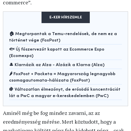
commerce”.
E-KER HÍRSZEMLE
🏠 Megtorpantak a Temu-rendelések, de nem ez a
történet vége (FoxPost)
🐟 Új főszervezőt kapott az Ecommerce Expo
(Ecomexpo)
🎩 Klarnázik az Alza - Alzázik a Klarna (Alza)
🌶️ FoxPost + Packeta = Magyarország legnagyobb
csomagautomata-hálózata (FoxPost)
🍇 Változatlan élmezőnyt, de erősödő koncentrációt
lát a PwC a magyar e-kereskedelemben (PwC)
Aminél még be fog mindez zavarni, az az
eredményesség mérése. Mert köztudott, hogy a
marketingre költött pénz fele kidobott pénz – csak