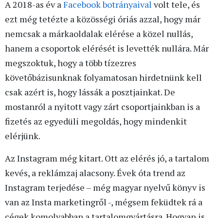
A 2018-as év a
Facebook botrányaival
volt tele, és
ezt még tetézte a közösségi óriás azzal, hogy már
nemcsak a márkaoldalak elérése a közel nullás,
hanem a csoportok elérését is levették nullára. Már
megszoktuk, hogy a több tízezres
követőbázisunknak folyamatosan hirdetnünk kell
csak azért is, hogy lássák a posztjainkat. De
mostanról a nyitott vagy zárt csoportjainkban is a
fizetés az egyedüli megoldás, hogy mindenkit
elérjünk.
Az Instagram még kitart. Ott az elérés jó, a tartalom
kevés, a reklámzaj alacsony. Évek óta trend az
Instagram terjedése – még magyar nyelvű könyv is
van az Insta marketingről -, mégsem feküdtek rá a
cégek komolyabban a tartalomgyártásra. Hogyan is