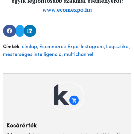
egyik legfontosabb szakmai eseményéről!
www.ecomexpo.hu
,
,
,
,
Címkék:
címlap
Ecommerce Expo
Instagram
Logisztika
,
mesterséges intelligencia
multichannel
Kosárérték