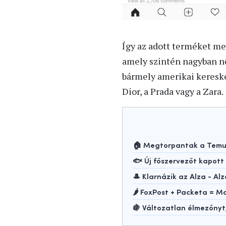
Így az adott terméket me
amely szintén nagyban nö
bármely amerikai kereske
Dior, a Prada vagy a Zara.
🏠 Megtorpantak a Temu-
🐟 Új főszervezőt kapot
🎩 Klarnázik az Alza - Alz
🌶️ FoxPost + Packeta =
🍇 Változatlan élmezőny