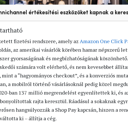
omnichannel értékesítési eszközöket kapnak a kere
ntartható
tett fizetési rendszere, amely az
Amazon One Click P
ldás, az amerikai vásárlók körében hamar népszerű lett
dszer gyorsaságának és megbízhatóságának köszönhető. 
eskedői számára volt elérhető, és nem kevesebbet állít
, mint a “hagyományos checkout”, és a konverziós mut
an, a mobilról történő vásárlásoknál pedig közel megdu
20-ban 137 millió megrendelést egyenlítettek ki, és az
 bonyolítottak rajta keresztül. Ráadásul a sokaknak egy
rősen hangsúlyozzák a Shop Pay kapcsán, hiszen a ren
ltotta ki – állítja a cég.