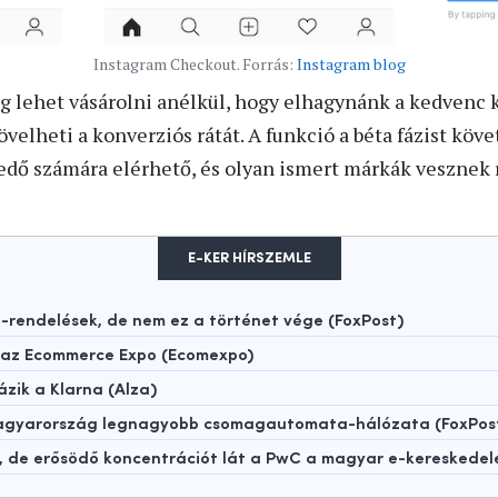
Instagram Checkout. Forrás:
Instagram blog
g lehet vásárolni anélkül, hogy elhagynánk a kedvenc 
velheti a konverziós rátát. A funkció a béta fázist köv
dő számára elérhető, és olyan ismert márkák vesznek ré
E-KER HÍRSZEMLE
rendelések, de nem ez a történet vége (FoxPost)
t az Ecommerce Expo (Ecomexpo)
ázik a Klarna (Alza)
 Magyarország legnagyobb csomagautomata-hálózata (FoxPos
t, de erősödő koncentrációt lát a PwC a magyar e-kereskede