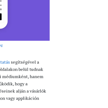
og
tatás
segítségével a
oldalakon belül tudnak
tési médiumként, hanem
űködik, hogy a
einek alján a vásárlók
on vagy applikáción