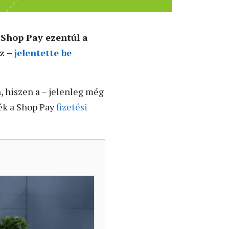
 Shop Pay ezentúl a
sz –
jelentette be
, hiszen a – jelenleg még
ék a Shop Pay
fizetési