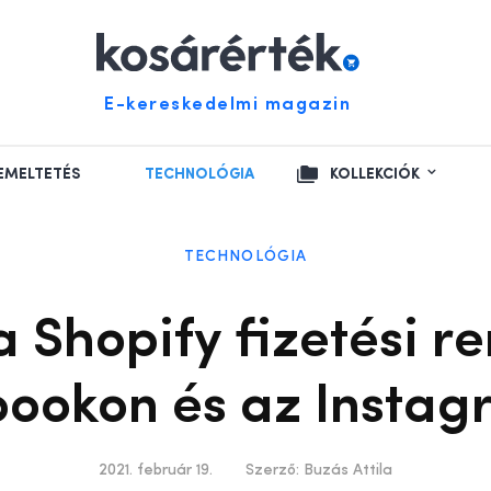
E-kereskedelmi magazin
EMELTETÉS
TECHNOLÓGIA
KOLLEKCIÓK
TECHNOLÓGIA
a Shopify fizetési r
ookon és az Insta
2021. február 19.
Szerző:
Buzás Attila