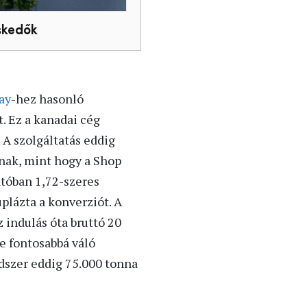
skedők
ay
-hez hasonló
. Ez a kanadai cég
A szolgáltatás eddig
anak, mint hogy a Shop
atóban 1,72-szeres
plázta a konverziót. A
 indulás óta bruttó 20
re fontosabbá váló
dszer eddig 75.000 tonna