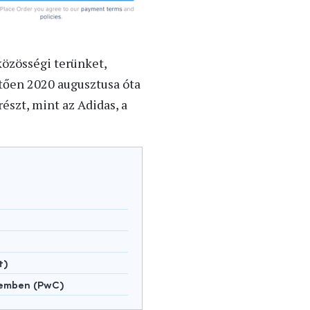
közösségi terünket,
etően 2020 augusztusa óta
szt, mint az Adidas, a
t)
lemben (PwC)