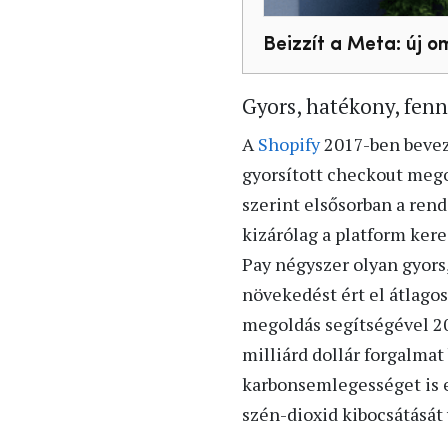
Beizzít a Meta: új 
Gyors, hatékony, fen
A
Shopify
2017-ben beveze
gyorsított checkout mego
szerint elsősorban a ren
kizárólag a platform ker
Pay négyszer olyan gyors
növekedést ért el átlagos
megoldás segítségével 20
milliárd dollár forgalmat
karbonsemlegességet is e
szén-dioxid kibocsátását vá