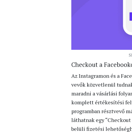
S
Checkout a Facebook
Az Instagramon és a Fac
vevők közvetlenül tudnak
maradni a vásárlási foly
komplett értékesítési fe
programban résztvevő má
láthatnak egy “Checkout
belüli fizetési lehetőségh