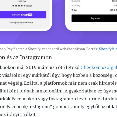
hop Pay fizetés a Shopify-rendszerű webshopokban. Forrás:
Shopify bl
on és az Instagramon
ebookon már 2019 márciusa óta létező
Checkout szolgál
 vásárolni egy márkától úgy, hogy közben a közösségi 
amat végéig. Ezáltal a platformok már nem csak hirde
lületként tudnak funkcionálni. A gyakorlatban ez úgy m
rkák Facebookon vagy Instagramon lévő termékhirdetés
 on Facebook/Instagram” gombot, amely egyből az oldal
ez irányítja őket.