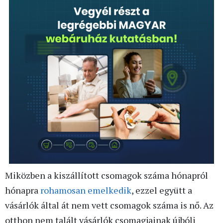
Miközben a kiszállított csomagok száma hónapról
hónapra
rohamosan emelkedik
, ezzel együtt a
vásárlók által át nem vett csomagok száma is nő. Az
otthon nem talált vásárlók csomagjainak újbóli