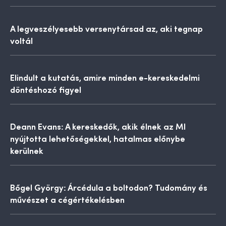
A legveszélyesebb versenytársad az, aki tegnap
voltál
Elindult a kutatás, amire minden e-kereskedelmi
döntéshozó figyel
Deann Evans: A kereskedők, akik élnek az MI
nyújtotta lehetőségekkel, hatalmas előnybe
kerülnek
Bőgel György: Árcédula a boltodon? Tudomány és
művészet a cégértékelésben