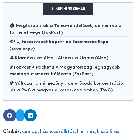
E-KER HÍRSZEMLE
🏠 Megtorpantak a Temu-rendelések, de nem ez a
történet vége (FoxPost)
🐟 Új főszervezőt kapott az Ecommerce Expo
(Ecomexpo)
🎩 Klarnázik az Alza - Alzázik a Klarna (Alza)
🌶️ FoxPost + Packeta = Magyarország legnagyobb
csomagautomata-hálózata (FoxPost)
🍇 Változatlan élmezőnyt, de erősödő koncentrációt
lát a PwC a magyar e-kereskedelemben (PwC)
,
,
,
,
Címkék:
címlap
házhozszállítás
Hermes
kiszállítás