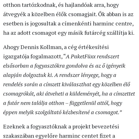
otthon tartózkodnak, és hajlandóak arra, hogy
átvegyék a közelben élők csomagjait. Ők abban is az
esetben is jogosultak a címenkénti harminc centre,
ha az adott csomagot egy másik futárcég szállítja ki.
Ahogy Dennis Kollman, a cég értékesítési
igazgatója fogalmazott, “
A PaketFüxx rendszert
elsősorban a fogyasztókra gondolva és az ő igényeik
alapján dolgoztuk ki. A rendszer lényege, hogy a
rendelés során a címzett kiválaszthat egy közelben élő
csomagrókát, aki átveheti a küldeményét, ha a címzettet
a futár nem találja otthon – függetlenül attól, hogy
éppen melyik szolgáltató kézbesítené a csomagot.”
Ezeknek a fogyasztóknak a projekt bevezetési
szakaszában egyelőre harminc centet fizet a