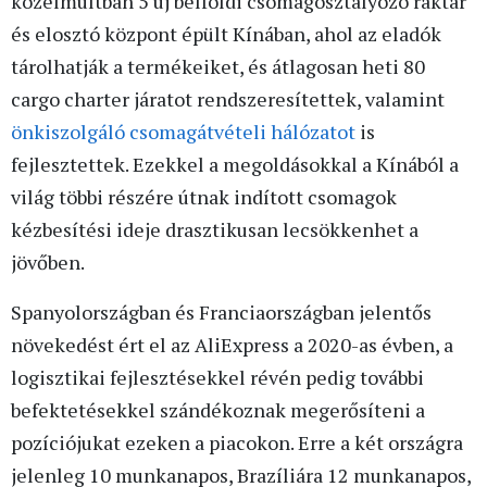
közelmúltban 5 új belföldi csomagosztályozó raktár
és elosztó központ épült Kínában, ahol az eladók
tárolhatják a termékeiket, és átlagosan heti 80
cargo charter járatot rendszeresítettek, valamint
önkiszolgáló csomagátvételi hálózatot
is
fejlesztettek. Ezekkel a megoldásokkal a Kínából a
világ többi részére útnak indított csomagok
kézbesítési ideje drasztikusan lecsökkenhet a
jövőben.
Spanyolországban és Franciaországban jelentős
növekedést ért el az AliExpress a 2020-as évben, a
logisztikai fejlesztésekkel révén pedig további
befektetésekkel szándékoznak megerősíteni a
pozíciójukat ezeken a piacokon. Erre a két országra
jelenleg 10 munkanapos, Brazíliára 12 munkanapos,