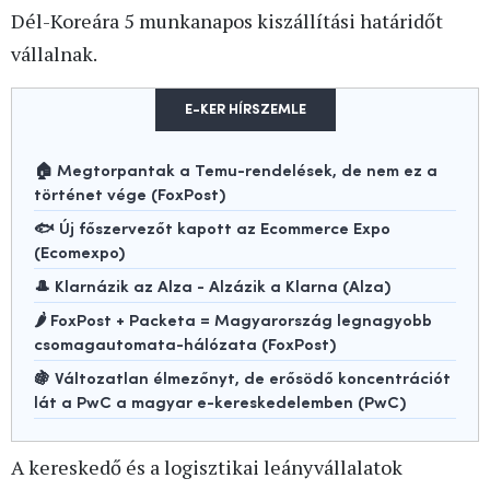
Dél-Koreára 5 munkanapos kiszállítási határidőt
vállalnak.
E-KER HÍRSZEMLE
🏠 Megtorpantak a Temu-rendelések, de nem ez a
történet vége (FoxPost)
🐟 Új főszervezőt kapott az Ecommerce Expo
(Ecomexpo)
🎩 Klarnázik az Alza - Alzázik a Klarna (Alza)
🌶️ FoxPost + Packeta = Magyarország legnagyobb
csomagautomata-hálózata (FoxPost)
🍇 Változatlan élmezőnyt, de erősödő koncentrációt
lát a PwC a magyar e-kereskedelemben (PwC)
A kereskedő és a logisztikai leányvállalatok