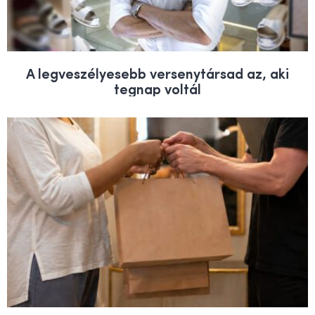
A legveszélyesebb versenytársad az, aki
tegnap voltál