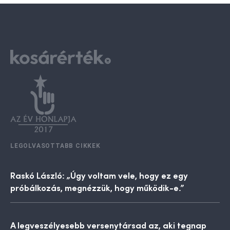
LEGOLVASOTTABB CIKKEK
Raskó László: „Úgy voltam vele, hogy ez egy
próbálkozás, megnézzük, hogy működik-e.”
A legveszélyesebb versenytársad az, aki tegnap