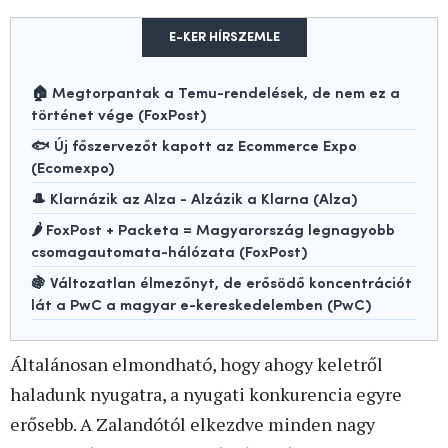
E-KER HÍRSZEMLE
🏠 Megtorpantak a Temu-rendelések, de nem ez a
történet vége (FoxPost)
🐟 Új főszervezőt kapott az Ecommerce Expo
(Ecomexpo)
🎩 Klarnázik az Alza - Alzázik a Klarna (Alza)
🌶️ FoxPost + Packeta = Magyarország legnagyobb
csomagautomata-hálózata (FoxPost)
🍇 Változatlan élmezőnyt, de erősödő koncentrációt
lát a PwC a magyar e-kereskedelemben (PwC)
Általánosan elmondható, hogy ahogy keletről
haladunk nyugatra, a nyugati konkurencia egyre
erősebb. A Zalandótól elkezdve minden nagy