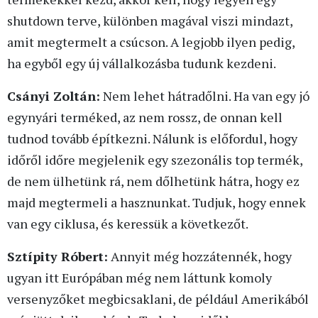
shutdown terve, különben magával viszi mindazt,
amit megtermelt a csúcson. A legjobb ilyen pedig,
ha egyből egy új vállalkozásba tudunk kezdeni.
Csányi Zoltán:
Nem lehet hátradőlni. Ha van egy jó
egynyári terméked, az nem rossz, de onnan kell
tudnod tovább építkezni. Nálunk is előfordul, hogy
időről időre megjelenik egy szezonális top termék,
de nem ülhetünk rá, nem dőlhetünk hátra, hogy ez
majd megtermeli a hasznunkat. Tudjuk, hogy ennek
van egy ciklusa, és keressük a következőt.
Sztípity Róbert:
Annyit még hozzátennék, hogy
ugyan itt Európában még nem láttunk komoly
versenyzőket megbicsaklani, de például Amerikából