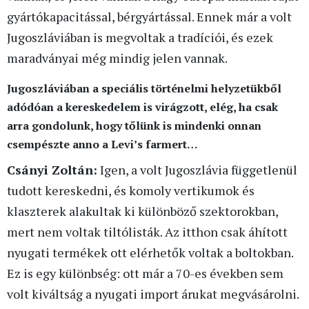
gyártókapacitással, bérgyártással. Ennek már a volt
Jugoszláviában is megvoltak a tradíciói, és ezek
maradványai még mindig jelen vannak.
Jugoszláviában a speciális történelmi helyzetükből
adódóan a kereskedelem is virágzott, elég, ha csak
arra gondolunk, hogy tőlünk is mindenki onnan
csempészte anno a Levi’s farmert…
Csányi Zoltán:
Igen, a volt Jugoszlávia függetlenül
tudott kereskedni, és komoly vertikumok és
klaszterek alakultak ki különböző szektorokban,
mert nem voltak tiltólisták. Az itthon csak áhított
nyugati termékek ott elérhetők voltak a boltokban.
Ez is egy különbség: ott már a 70-es években sem
volt kiváltság a nyugati import árukat megvásárolni.