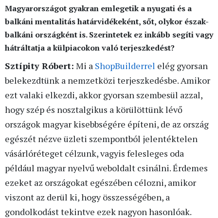
Magyarországot gyakran emlegetik a nyugati és a
balkáni mentalitás határvidékeként, sőt, olykor észak-
balkáni országként is. Szerintetek ez inkább segíti vagy
hátráltatja a külpiacokon való terjeszkedést?
Sztípity Róbert:
Mi a
ShopBuilderrel
elég gyorsan
belekezdtünk a nemzetközi terjeszkedésbe. Amikor
ezt valaki elkezdi, akkor gyorsan szembesül azzal,
hogy szép és nosztalgikus a körülöttünk lévő
országok magyar kisebbségére építeni, de az ország
egészét nézve üzleti szempontból jelentéktelen
vásárlóréteget célzunk, vagyis felesleges oda
például magyar nyelvű weboldalt csinálni. Érdemes
ezeket az országokat egészében célozni, amikor
viszont az derül ki, hogy összességében, a
gondolkodást tekintve ezek nagyon hasonlóak.