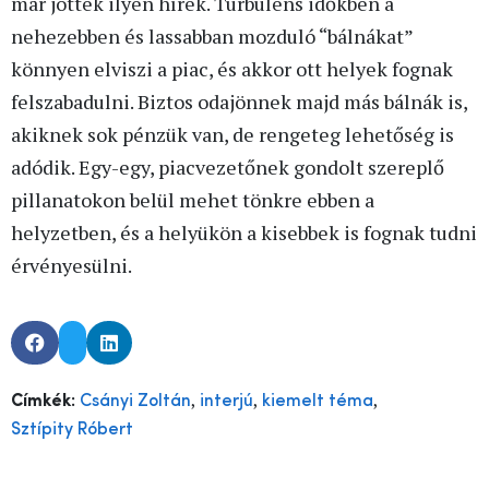
már jöttek ilyen hírek. Turbulens időkben a
nehezebben és lassabban mozduló “bálnákat”
könnyen elviszi a piac, és akkor ott helyek fognak
felszabadulni. Biztos odajönnek majd más bálnák is,
akiknek sok pénzük van, de rengeteg lehetőség is
adódik. Egy-egy, piacvezetőnek gondolt szereplő
pillanatokon belül mehet tönkre ebben a
helyzetben, és a helyükön a kisebbek is fognak tudni
érvényesülni.
,
,
,
Címkék:
Csányi Zoltán
interjú
kiemelt téma
Sztípity Róbert