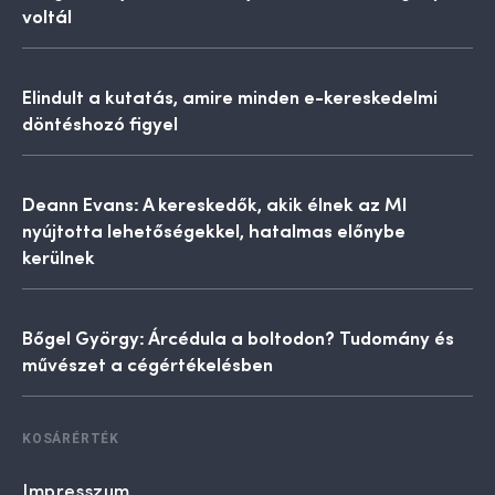
voltál
Elindult a kutatás, amire minden e-kereskedelmi
döntéshozó figyel
Deann Evans: A kereskedők, akik élnek az MI
nyújtotta lehetőségekkel, hatalmas előnybe
kerülnek
Bőgel György: Árcédula a boltodon? Tudomány és
művészet a cégértékelésben
KOSÁRÉRTÉK
Impresszum