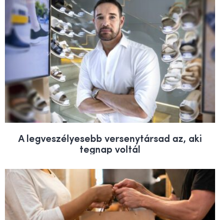
A legveszélyesebb versenytársad az, aki
tegnap voltál