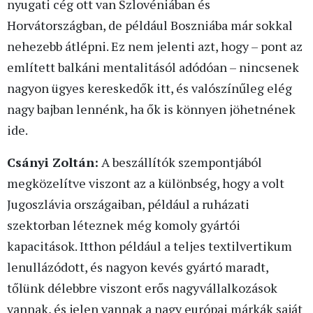
nyugati cég ott van Szlovéniában és
Horvátországban, de például Boszniába már sokkal
nehezebb átlépni. Ez nem jelenti azt, hogy – pont az
említett balkáni mentalitásól adódóan – nincsenek
nagyon ügyes kereskedők itt, és valószínűleg elég
nagy bajban lennénk, ha ők is könnyen jöhetnének
ide.
Csányi Zoltán:
A beszállítók szempontjából
megközelítve viszont az a különbség, hogy a volt
Jugoszlávia országaiban, például a ruházati
szektorban léteznek még komoly gyártói
kapacitások. Itthon például a teljes textilvertikum
lenullázódott, és nagyon kevés gyártó maradt,
tőlünk délebbre viszont erős nagyvállalkozások
vannak, és jelen vannak a nagy európai márkák saját