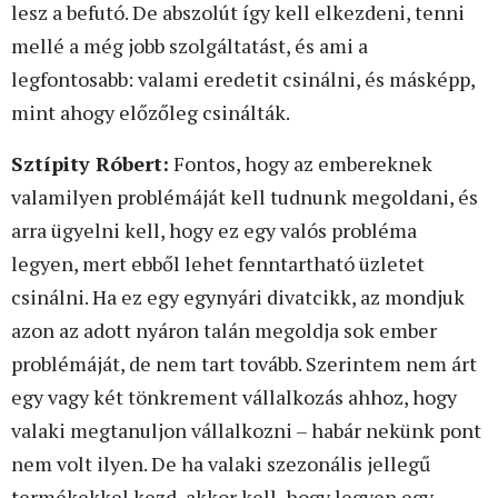
lesz a befutó. De abszolút így kell elkezdeni, tenni
mellé a még jobb szolgáltatást, és ami a
legfontosabb: valami eredetit csinálni, és másképp,
mint ahogy előzőleg csinálták.
Sztípity Róbert:
Fontos, hogy az embereknek
valamilyen problémáját kell tudnunk megoldani, és
arra ügyelni kell, hogy ez egy valós probléma
legyen, mert ebből lehet fenntartható üzletet
csinálni. Ha ez egy egynyári divatcikk, az mondjuk
azon az adott nyáron talán megoldja sok ember
problémáját, de nem tart tovább. Szerintem nem árt
egy vagy két tönkrement vállalkozás ahhoz, hogy
valaki megtanuljon vállalkozni – habár nekünk pont
nem volt ilyen. De ha valaki szezonális jellegű
termékekkel kezd, akkor kell, hogy legyen egy