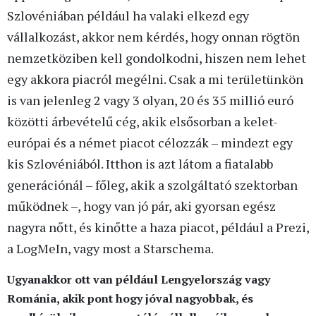
Szlovéniában például ha valaki elkezd egy
vállalkozást, akkor nem kérdés, hogy onnan rögtön
nemzetköziben kell gondolkodni, hiszen nem lehet
egy akkora piacról megélni. Csak a mi területünkön
is van jelenleg 2 vagy 3 olyan, 20 és 35 millió euró
közötti árbevételű cég, akik elsősorban a kelet-
európai és a német piacot célozzák – mindezt egy
kis Szlovéniából. Itthon is azt látom a fiatalabb
generációnál – főleg, akik a szolgáltató szektorban
működnek –, hogy van jó pár, aki gyorsan egész
nagyra nőtt, és kinőtte a haza piacot, például a Prezi,
a LogMeIn, vagy most a Starschema.
Ugyanakkor ott van például Lengyelország vagy
Románia, akik pont hogy jóval nagyobbak, és