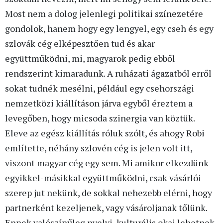
Most nem a dolog jelenlegi politikai színezetére
gondolok, hanem hogy egy lengyel, egy cseh és egy
szlovák cég elképesztően tud és akar
együttműködni, mi, magyarok pedig ebből
rendszerint kimaradunk. A ruházati ágazatból erről
sokat tudnék mesélni, például egy csehországi
nemzetközi kiállításon járva egyből éreztem a
levegőben, hogy micsoda szinergia van köztük.
Eleve az egész kiállítás róluk szólt, és ahogy Robi
említette, néhány szlovén cég is jelen volt itt,
viszont magyar cég egy sem. Mi amikor elkezdünk
egyikkel-másikkal együttműködni, csak vásárlói
szerep jut nekünk, de sokkal nehezebb elérni, hogy
partnerként kezeljenek, vagy vásároljanak tőlünk.
Ennek valószínűleg nyelvi, kulturális okai lehetnek