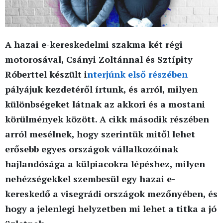
A hazai e-kereskedelmi szakma két régi
motorosával, Csányi Zoltánnal és Sztípity
Róberttel készült i
nterjúnk első részében
pályájuk kezdetéről írtunk, és arról, milyen
különbségeket látnak az akkori és a mostani
körülmények között. A cikk második részében
arról mesélnek, hogy szerintük mitől lehet
erősebb egyes országok vállalkozóinak
hajlandósága a külpiacokra lépéshez, milyen
nehézségekkel szembesül egy hazai e-
kereskedő a visegrádi országok mezőnyében, és
hogy a jelenlegi helyzetben mi lehet a titka a jó