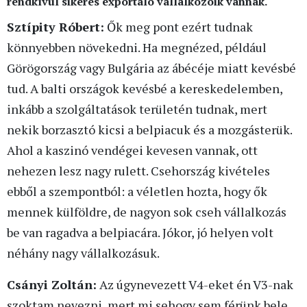
rendkívül sikeres exportáló vállalkozóik vannak.
Sztípity Róbert:
Ők meg pont ezért tudnak
könnyebben növekedni. Ha megnézed, például
Görögország vagy Bulgária az ábécéje miatt kevésbé
tud. A balti országok kevésbé a kereskedelemben,
inkább a szolgáltatások területén tudnak, mert
nekik borzasztó kicsi a belpiacuk és a mozgásterük.
Ahol a kaszinó vendégei kevesen vannak, ott
nehezen lesz nagy rulett. Csehország kivételes
ebből a szempontból: a véletlen hozta, hogy ők
mennek külföldre, de nagyon sok cseh vállalkozás
be van ragadva a belpiacára. Jókor, jó helyen volt
néhány nagy vállalkozásuk.
Csányi Zoltán:
Az úgynevezett V4-eket én V3-nak
szoktam nevezni, mert mi sehogy sem férünk bele.