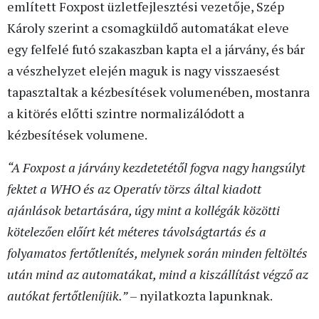
említett Foxpost üzletfejlesztési vezetője, Szép
Károly szerint a csomagküldő automatákat eleve
egy felfelé futó szakaszban kapta el a járvány, és bár
a vészhelyzet elején maguk is nagy visszaesést
tapasztaltak a kézbesítések volumenében, mostanra
a kitörés előtti szintre normalizálódott a
kézbesítések volumene.
“A Foxpost a járvány kezdetetétől fogva nagy hangsúlyt
fektet a WHO és az Operatív törzs által kiadott
ajánlások betartására, úgy mint a kollégák közötti
kötelezően előírt két méteres távolságtartás és a
folyamatos fertőtlenítés, melynek során minden feltöltés
után mind az automatákat, mind a kiszállítást végző az
autókat fertőtleníjük.”
– nyilatkozta lapunknak.