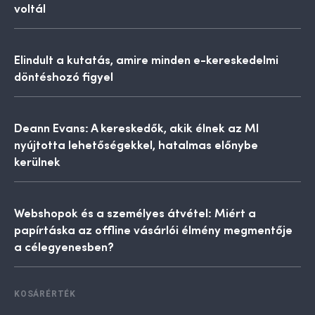
voltál
Elindult a kutatás, amire minden e-kereskedelmi
döntéshozó figyel
Deann Evans: A kereskedők, akik élnek az MI
nyújtotta lehetőségekkel, hatalmas előnybe
kerülnek
Webshopok és a személyes átvétel: Miért a
papírtáska az offline vásárlói élmény megmentője
a célegyenesben?
KOSÁRÉRTÉK