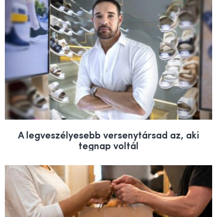
A legveszélyesebb versenytársad az, aki
tegnap voltál