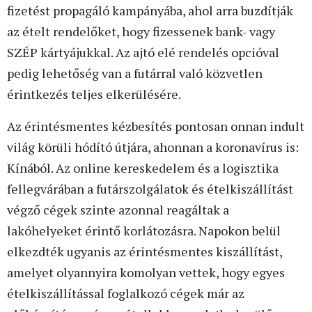
fizetést propagáló kampányába, ahol arra buzdítják
az ételt rendelőket, hogy fizessenek bank- vagy
SZÉP kártyájukkal. Az ajtó elé rendelés opcióval
pedig lehetőség van a futárral való közvetlen
érintkezés teljes elkerülésére.
Az érintésmentes kézbesítés pontosan onnan indult
világ körüli hódító útjára, ahonnan a koronavírus is:
Kínából. Az online kereskedelem és a logisztika
fellegvárában a futárszolgálatok és ételkiszállítást
végző cégek szinte azonnal reagáltak a
lakóhelyeket érintő korlátozásra. Napokon belül
elkezdték ugyanis az érintésmentes kiszállítást,
amelyet olyannyira komolyan vettek, hogy egyes
ételkiszállítással foglalkozó cégek már az