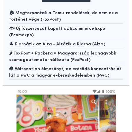
🏠 Megtorpantak a Temu-rendelések, de nem ez a
történet vége (FoxPost)
🐟 Új főszervezőt kapott az Ecommerce Expo
(Ecomexpo)
🎩 Klarnázik az Alza - Alzázik a Klarna (Alza)
🌶️ FoxPost + Packeta = Magyarország legnagyobb
csomagautomata-hálózata (FoxPost)
🍇 Változatlan élmezőnyt, de erősödő koncentrációt
lát a PwC a magyar e-kereskedelemben (PwC)