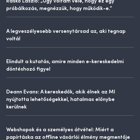
Raskó László: „Úgy voltam vele, hogy ez egy
próbálkozás, megnézzük, hogy működik-e.”
A legveszélyesebb versenytársad az, aki tegnap
voltál
Elindult a kutatás, amire minden e-kereskedelmi
döntéshozó figyel
Deann Evans: A kereskedők, akik élnek az MI
nyújtotta lehetőségekkel, hatalmas előnybe
kerülnek
Webshopok és a személyes átvétel: Miért a
papírtáska az offline vásárlói élmény megmentője