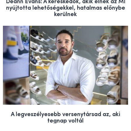
Deann Evans: A kereskedők, akik élnek az MI
nyújtotta lehetőségekkel, hatalmas előnybe
kerülnek
A legveszélyesebb versenytársad az, aki
tegnap voltál