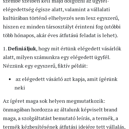
szembe szélben kell majd dolgozni az ügyfél-
elégedettség égisze alatt, valamint a vállalati
kultúrában történő elhelyezés sem lesz egyszerű,
hiszen ez minden társosztályt érinteni fog (utóbbi
több hónapos, akár éves átfutású feladat is lehet).
1.
Definiáljuk
, hogy mit értünk elégedett vásárlók
alatt, milyen számunkra egy elégedett ügyfél.
Nézzünk egy egyszerű, fiktív példát:
az elégedett vásárló azt kapja, amit ígérünk
neki
Az ígéret maga sok helyen megmutatkozik:
önmagában hordozza az általunk képviselt brand
maga, a szolgáltatást bemutató leírás, a termék, a
termék kézbesítésének átfutási idejére tett vállalás,