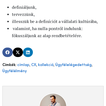
definiáljunk,
tervezzünk,
illesszük be a definíciót a vállalati kultúrába,
valamint, ha nulla pontról indulunk:
fókuszáljunk az alap rendbetételére.
,
,
,
,
Címkék:
címlap
CX
kollekció
Ügyfélelégedettség
Ügyfélélmény