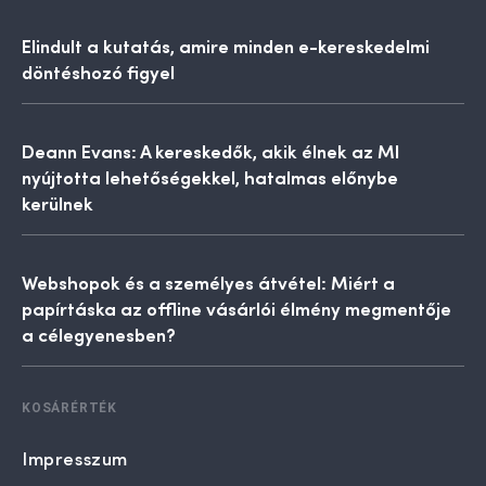
Elindult a kutatás, amire minden e-kereskedelmi
döntéshozó figyel
Deann Evans: A kereskedők, akik élnek az MI
nyújtotta lehetőségekkel, hatalmas előnybe
kerülnek
Webshopok és a személyes átvétel: Miért a
papírtáska az offline vásárlói élmény megmentője
a célegyenesben?
KOSÁRÉRTÉK
Impresszum