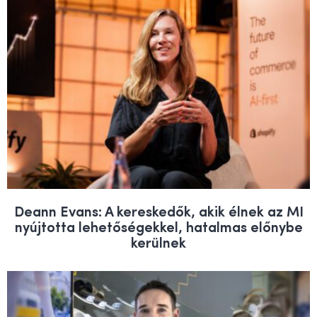
Deann Evans: A kereskedők, akik élnek az MI
nyújtotta lehetőségekkel, hatalmas előnybe
kerülnek