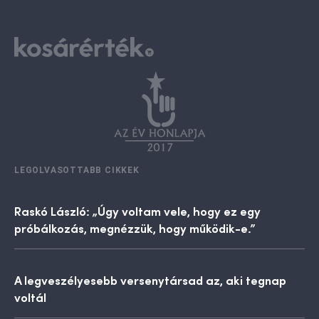
LEGOLVASOTTABB CIKKEK
Raskó László: „Úgy voltam vele, hogy ez egy
próbálkozás, megnézzük, hogy működik-e.”
A legveszélyesebb versenytársad az, aki tegnap
voltál