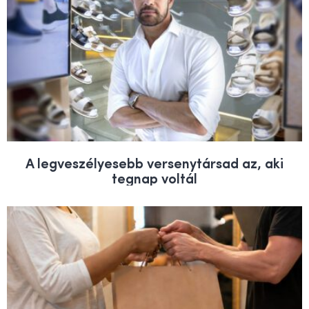
A legveszélyesebb versenytársad az, aki
tegnap voltál