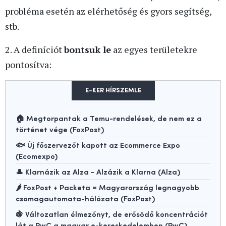
probléma esetén az elérhetőség és gyors segítség,
stb.
2. A definíciót
bontsuk le
az egyes területekre
pontosítva:
E-KER HÍRSZEMLE
🏠 Megtorpantak a Temu-rendelések, de nem ez a
történet vége (FoxPost)
🐟 Új főszervezőt kapott az Ecommerce Expo
(Ecomexpo)
🎩 Klarnázik az Alza - Alzázik a Klarna (Alza)
🌶️ FoxPost + Packeta = Magyarország legnagyobb
csomagautomata-hálózata (FoxPost)
🍇 Változatlan élmezőnyt, de erősödő koncentrációt
lát a PwC a magyar e-kereskedelemben (PwC)