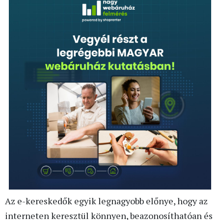
Az e-kereskedők egyik legnagyobb előnye, hogy az
interneten keresztül könnyen, beazonosíthatóan és