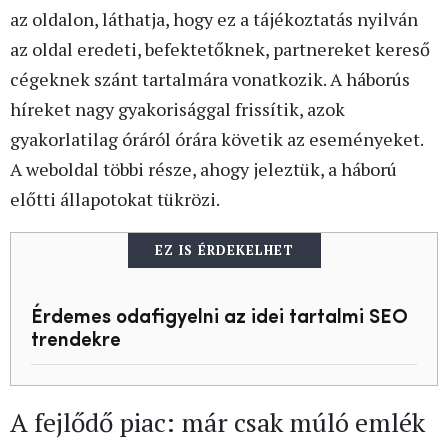
az oldalon, láthatja, hogy ez a tájékoztatás nyilván
az oldal eredeti, befektetőknek, partnereket kereső
cégeknek szánt tartalmára vonatkozik. A háborús
híreket nagy gyakorisággal frissítik, azok
gyakorlatilag óráról órára követik az eseményeket.
A weboldal többi része, ahogy jeleztük, a háború
előtti állapotokat tükrözi.
EZ IS ÉRDEKELHET
Érdemes odafigyelni az idei tartalmi SEO
trendekre
A fejlődő piac: már csak múló emlék