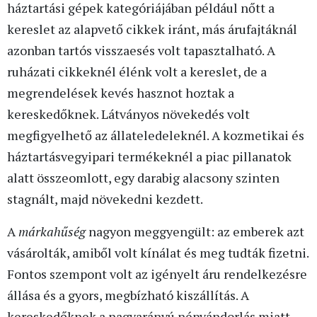
háztartási gépek kategóriájában például nőtt a
kereslet az alapvető cikkek iránt, más árufajtáknál
azonban tartós visszaesés volt tapasztalható. A
ruházati cikkeknél élénk volt a kereslet, de a
megrendelések kevés hasznot hoztak a
kereskedőknek. Látványos növekedés volt
megfigyelhető az állateledeleknél. A kozmetikai és
háztartásvegyipari termékeknél a piac pillanatok
alatt összeomlott, egy darabig alacsony szinten
stagnált, majd növekedni kezdett.
A
márkahűség
nagyon meggyengült: az emberek azt
vásárolták, amiből volt kínálat és meg tudták fizetni.
Fontos szempont volt az igényelt áru rendelkezésre
állása és a gyors, megbízható kiszállítás. A
kereskedőknek a nagyarányú népvándorlás miatt