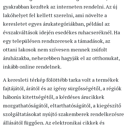
gyakrabban kezdtek az interneten rendelni. Az új
lakóhelyet fel kellett szerelni, ami növelte a
keresletet egyes árukategóriákban, például az
évszakváltások idején esedékes ruhacseréknél. Ha
egy településen rendszeresek a támadások, az
ottani lakosok nem szívesen mennek zsúfolt
áruházakba, nehezebben hagyják el az otthonukat,
inkább online rendelnek.
A keresleti térkép fölöttébb tarka volt a termékek
fajtájától, árától és az igény sürgősségétől, a régiók
háborús kitettségétől, a kérdéses árucikkek
mozgathatóságától, eltarthatóságától, a kiegészítő
szolgáltatásokat nyújtó szakemberek rendelkezésre
állásától függően. Az elektronikai cikkek és