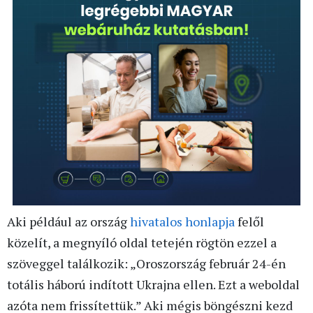
Aki például az ország
hivatalos honlapja
felől
közelít, a megnyíló oldal tetején rögtön ezzel a
szöveggel találkozik: „Oroszország február 24-én
totális háború indított Ukrajna ellen. Ezt a weboldal
azóta nem frissítettük.” Aki mégis böngészni kezd