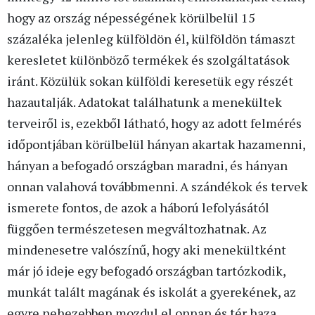
hogy az ország népességének körülbelül 15
százaléka jelenleg külföldön él, külföldön támaszt
keresletet különböző termékek és szolgáltatások
iránt. Közülük sokan külföldi keresetük egy részét
hazautalják. Adatokat találhatunk a menekültek
terveiről is, ezekből látható, hogy az adott felmérés
időpontjában körülbelül hányan akartak hazamenni,
hányan a befogadó országban maradni, és hányan
onnan valahová továbbmenni. A szándékok és tervek
ismerete fontos, de azok a háború lefolyásától
függően természetesen megváltozhatnak. Az
mindenesetre valószínű, hogy aki menekültként
már jó ideje egy befogadó országban tartózkodik,
munkát talált magának és iskolát a gyerekének, az
egyre nehezebben mozdul el onnan és tér haza.