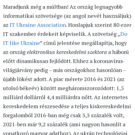
Maradjunk még a múltban! Az ország legnagyobb
informatikai szövetsége (az angol nevét használjuk)
az
IT Ukraine Association
. Honlapjuk szerint 80 ezer
IT szakember érdekeit képviselik. A szövetség „
Do
IT like Ukraine
” című jelentése megállapítja, hogy
az ország
elektronikus kereskedelmi szektora
a háború
előtt dinamikusan fejlődött. Ehhez a koronavírus-
világjárvány pedig – más országokhoz hasonlóan –
újabb lökést adott. A piac mérete 2016 és 2021 (az
utolsó békeév) között megháromszorozódott: 1,5
milliárd dollárról 4,4 milliárdra nőtt. Az internetes
kereskedelem részesedése a teljes kiskereskedelmi
forgalomból 2016-ban még csak 3,3 százalék volt,
2021-ben már 9,2 százalék (ami nagyon hasonlít a
vonatkozó magyar adathoz). Az ukrán technológiai