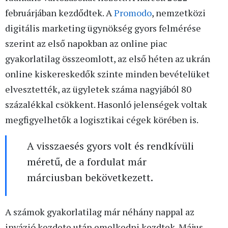
februárjában kezdődtek. A
Promodo
, nemzetközi
digitális marketing ügynökség gyors felmérése
szerint az első napokban az online piac
gyakorlatilag összeomlott, az első héten az ukrán
online kiskereskedők szinte minden bevételüket
elvesztették, az ügyletek száma nagyjából 80
százalékkal csökkent. Hasonló jelenségek voltak
megfigyelhetők a logisztikai cégek körében is.
A visszaesés gyors volt és rendkívüli
méretű, de a fordulat már
márciusban bekövetkezett.
A számok gyakorlatilag már néhány nappal az
invázió kezdete után emelkedni kezdtek. Május