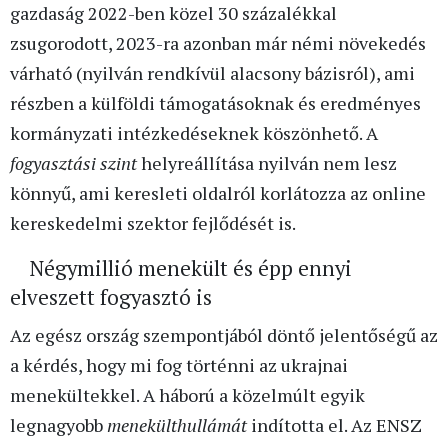
gazdaság 2022-ben közel 30 százalékkal
zsugorodott, 2023-ra azonban már némi növekedés
várható (nyilván rendkívül alacsony bázisról), ami
részben a külföldi támogatásoknak és eredményes
kormányzati intézkedéseknek köszönhető. A
fogyasztási szint
helyreállítása nyilván nem lesz
könnyű, ami keresleti oldalról korlátozza az online
kereskedelmi szektor fejlődését is.
Négymillió menekült és épp ennyi
elveszett fogyasztó is
Az egész ország szempontjából döntő jelentőségű az
a kérdés, hogy mi fog történni az ukrajnai
menekültekkel. A háború a közelmúlt egyik
legnagyobb
menekülthullámát
indította el. Az ENSZ