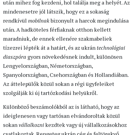
után mihez fog kezdeni, hol találja meg a helyét. Az
mindenesetre jól látszik, hogy ez a sokaság
rendkívül
mobilnak
bizonyult a harcok megindulása
után. A hadköteles férfiaknak otthon kellett
maradniuk, de ennek ellenére szakmabeliek
tízezrei lépték át a határt, és az ukrán
technológiai
diaszpóra
gyors növekedésnek indult, különösen
Lengyelországban, Németországban,
Spanyolországban, Csehországban és Hollandiában.
Az áttelepülők közül sokan a régi ügyfeleiket
szolgálják ki új tartózkodási helyükről.
Különböző beszámolókból az is látható, hogy az
ideiglenesen vagy tartósan elvándoroltak közül
sokan
vállalkozni
kezdtek vagy új vállalkozásokhoz
csatlakoztak. Rengeteg ukrán cég és feltörekvő