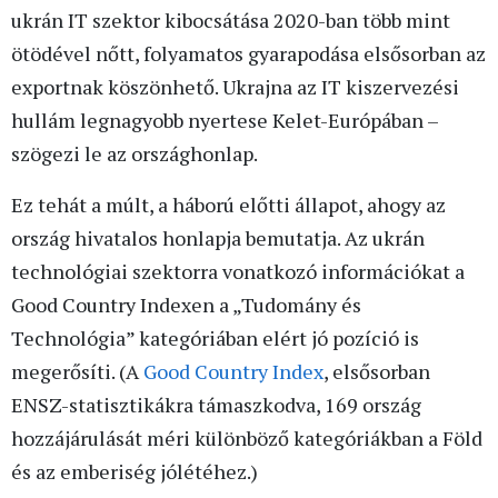
ukrán IT szektor kibocsátása 2020-ban több mint
ötödével nőtt, folyamatos gyarapodása elsősorban az
exportnak köszönhető. Ukrajna az IT kiszervezési
hullám legnagyobb nyertese Kelet-Európában –
szögezi le az országhonlap.
Ez tehát a múlt, a háború előtti állapot, ahogy az
ország hivatalos honlapja bemutatja. Az ukrán
technológiai szektorra vonatkozó információkat a
Good Country Indexen a „Tudomány és
Technológia” kategóriában elért jó pozíció is
megerősíti. (A
Good Country Index
, elsősorban
ENSZ-statisztikákra támaszkodva, 169 ország
hozzájárulását méri különböző kategóriákban a Föld
és az emberiség jólétéhez.)