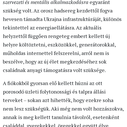
szervezeti és mentális alkalmazkodásra
egyaránt
szükség volt. Az orosz hadsereg kezdettől fogva
hevesen támadta Ukrajna infrastruktúráját, különös
tekintettel az energiaellátásra. Az aktuális
helyzettől függően rengeteg embert kellett új
helyre költöztetni, eszközökkel, generátorokkal,
műholdas internettel felszerelni, arról nem is
beszélve, hogy az új élet megkezdéséhez sok
családnak anyagi támogatásra volt szüksége.
A fiókokból gyorsan elő kellett húzni az ott
porosodó üzleti folytonossági és talpra állási
terveket ­­– sokan azt hihették, hogy ezekre soha
nem lesz szükségük. Aki még nem volt hozzászokva,
annak is meg kellett tanulnia távolról, esetenként
családdal, gyerekekkel, öregekkel együtt élve