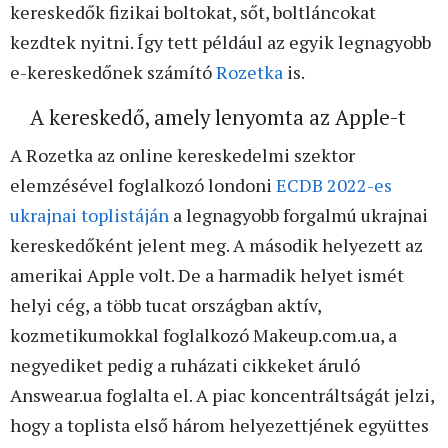
kereskedők fizikai boltokat, sőt, boltláncokat
kezdtek nyitni. Így tett például az egyik legnagyobb
e-kereskedőnek számító
Rozetka
is.
A kereskedő, amely lenyomta az Apple-t
A Rozetka az online kereskedelmi szektor
elemzésével foglalkozó londoni
ECDB 2022-es
ukrajnai toplistáján
a legnagyobb forgalmú ukrajnai
kereskedőként jelent meg. A második helyezett az
amerikai Apple volt. De a harmadik helyet ismét
helyi cég, a több tucat országban aktív,
kozmetikumokkal foglalkozó Makeup.com.ua, a
negyediket pedig a ruházati cikkeket áruló
Answear.ua foglalta el. A piac koncentráltságát jelzi,
hogy a toplista első három helyezettjének együttes