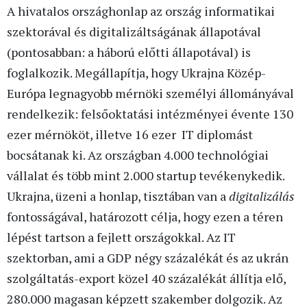
A hivatalos országhonlap az ország informatikai
szektorával és digitalizáltságának állapotával
(pontosabban: a háború előtti állapotával) is
foglalkozik. Megállapítja, hogy Ukrajna Közép-
Európa legnagyobb mérnöki személyi állományával
rendelkezik: felsőoktatási intézményei évente 130
ezer mérnököt, illetve 16 ezer IT diplomást
bocsátanak ki. Az országban 4.000 technológiai
vállalat és több mint 2.000 startup tevékenykedik.
Ukrajna, üzeni a honlap, tisztában van a
digitalizálás
fontosságával, határozott célja, hogy ezen a téren
lépést tartson a fejlett országokkal. Az IT
szektorban, ami a GDP négy százalékát és az ukrán
szolgáltatás-export közel 40 százalékát állítja elő,
280.000 magasan képzett szakember dolgozik. Az