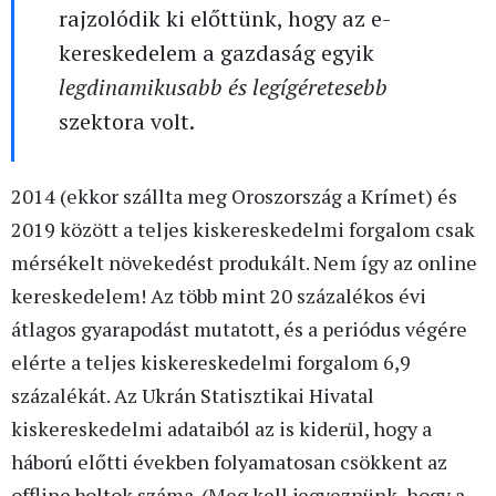
rajzolódik ki előttünk, hogy az e-
kereskedelem a gazdaság egyik
legdinamikusabb és legígéretesebb
szektora volt.
2014 (ekkor szállta meg Oroszország a Krímet) és
2019 között a teljes kiskereskedelmi forgalom csak
mérsékelt növekedést produkált. Nem így az online
kereskedelem! Az több mint 20 százalékos évi
átlagos gyarapodást mutatott, és a periódus végére
elérte a teljes kiskereskedelmi forgalom 6,9
százalékát. Az Ukrán Statisztikai Hivatal
kiskereskedelmi adataiból az is kiderül, hogy a
háború előtti években folyamatosan csökkent az
offline boltok száma. (Meg kell jegyeznünk, hogy a