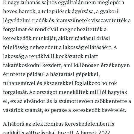
E nagy zuhanás sajnos egyáltalán nem meglepő: a
heves harcok, a települések ágyúzása, a gyakori
légvédelmi riadók és áramszünetek visszavetették a
forgalmat és rendkívül megnehezítették a
kereskedők munkáját, akikre ráadásul óriási
felelősség nehezedett a lakosság ellátásáért. A
lakosság a rendkívüli kockázatok miatt
takarékoskodni kezdett, ami különösen érzékenyen
érintette például a háztartási gépekkel,
ruhaneművel és ékszerekkel foglalkozó boltok
forgalmát. Az országot menekültek milliói hagyták
el, ez az elvándorlás is számottevően csökkentette a
vásárlók számát, és persze a kereskedők bevételét.
A háború az elektronikus kereskedelemben is
radikális változásokat hozott. A harcok 2022