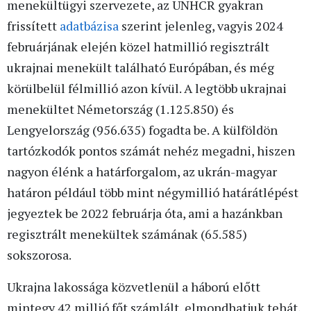
menekültügyi szervezete, az UNHCR gyakran
frissített
adatbázisa
szerint jelenleg, vagyis 2024
februárjának elején közel hatmillió regisztrált
ukrajnai menekült található Európában, és még
körülbelül félmillió azon kívül. A legtöbb ukrajnai
menekültet Németország (1.125.850) és
Lengyelország (956.635) fogadta be. A külföldön
tartózkodók pontos számát nehéz megadni, hiszen
nagyon élénk a határforgalom, az ukrán-magyar
határon például több mint négymillió határátlépést
jegyeztek be 2022 februárja óta, ami a hazánkban
regisztrált menekültek számának (65.585)
sokszorosa.
Ukrajna lakossága közvetlenül a háború előtt
mintegy 42 millió főt számlált, elmondhatjuk tehát,