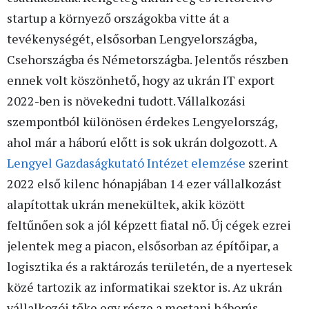
startup a környező országokba vitte át a
tevékenységét, elsősorban Lengyelországba,
Csehországba és Németországba. Jelentős részben
ennek volt köszönhető, hogy az ukrán IT export
2022-ben is növekedni tudott. Vállalkozási
szempontból különösen érdekes Lengyelország,
ahol már a háború előtt is sok ukrán dolgozott. A
Lengyel Gazdaságkutató Intézet elemzése
szerint
2022 első kilenc hónapjában 14 ezer vállalkozást
alapítottak ukrán menekültek, akik között
feltűnően sok a jól képzett fiatal nő. Új cégek ezrei
jelentek meg a piacon, elsősorban az építőipar, a
logisztika és a raktározás területén, de a nyertesek
közé tartozik az informatikai szektor is. Az ukrán
vállalkozói tőke egy része a mostani háborús