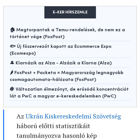
E-KER HÍRSZEMLE
🏠 Megtorpantak a Temu-rendelések, de nem ez a
történet vége (FoxPost)
🐟 Új főszervezőt kapott az Ecommerce Expo
(Ecomexpo)
🎩 Klarnázik az Alza - Alzázik a Klarna (Alza)
🌶️ FoxPost + Packeta = Magyarország legnagyobb
csomagautomata-hálózata (FoxPost)
🍇 Változatlan élmezőnyt, de erősödő koncentrációt
lát a PwC a magyar e-kereskedelemben (PwC)
Az
Ukrán Kiskereskedelmi Szövetség
háború előtti statisztikáit
tanulmányozva hasonló kép