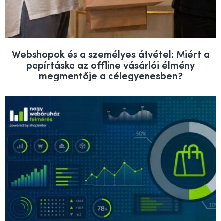
Webshopok és a személyes átvétel: Miért a
papírtáska az offline vásárlói élmény
megmentője a célegyenesben?