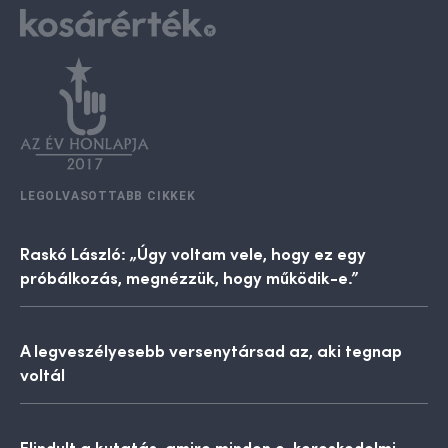
LEGOLVASOTTABB CIKKEK
Raskó László: „Úgy voltam vele, hogy ez egy
próbálkozás, megnézzük, hogy működik-e.”
A legveszélyesebb versenytársad az, aki tegnap
voltál
Elindult a kutatás, amire minden e-kereskedelmi