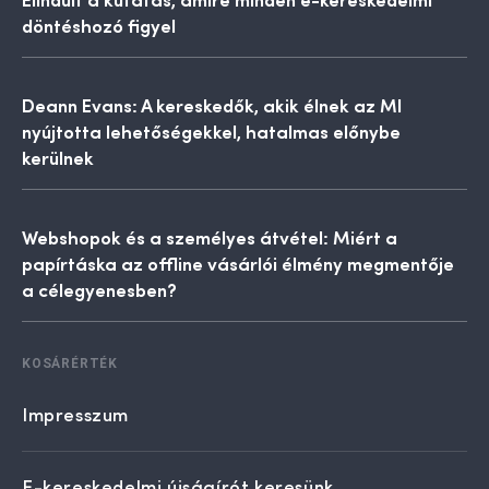
döntéshozó figyel
Deann Evans: A kereskedők, akik élnek az MI
nyújtotta lehetőségekkel, hatalmas előnybe
kerülnek
Webshopok és a személyes átvétel: Miért a
papírtáska az offline vásárlói élmény megmentője
a célegyenesben?
KOSÁRÉRTÉK
Impresszum
E-kereskedelmi újságírót keresünk