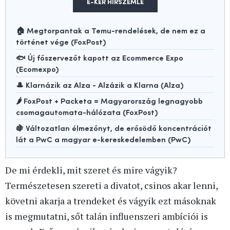
E-KER HÍRSZEMLE
🏠 Megtorpantak a Temu-rendelések, de nem ez a
történet vége (FoxPost)
🐟 Új főszervezőt kapott az Ecommerce Expo
(Ecomexpo)
🎩 Klarnázik az Alza - Alzázik a Klarna (Alza)
🌶️ FoxPost + Packeta = Magyarország legnagyobb
csomagautomata-hálózata (FoxPost)
🍇 Változatlan élmezőnyt, de erősödő koncentrációt
lát a PwC a magyar e-kereskedelemben (PwC)
De mi érdekli, mit szeret és mire vágyik?
Természetesen szereti a divatot, csinos akar lenni,
követni akarja a trendeket és vágyik ezt másoknak
is megmutatni, sőt talán influenszeri ambíciói is