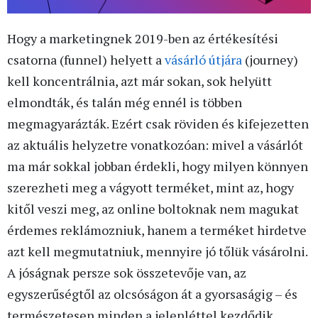
Hogy a marketingnek 2019-ben az értékesítési
csatorna (funnel) helyett a
vásárló útjára
(journey)
kell koncentrálnia, azt már sokan, sok helyütt
elmondták, és talán még ennél is többen
megmagyarázták. Ezért csak röviden és kifejezetten
az aktuális helyzetre vonatkozóan: mivel a vásárlót
ma már sokkal jobban érdekli, hogy milyen könnyen
szerezheti meg a vágyott terméket, mint az, hogy
kitől veszi meg, az online boltoknak nem magukat
érdemes reklámozniuk, hanem a terméket hirdetve
azt kell megmutatniuk, mennyire jó tőlük vásárolni.
A jóságnak persze sok összetevője van, az
egyszerűségtől az olcsóságon át a gyorsaságig – és
természetesen minden a jelenléttel kezdődik.