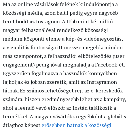
Ma az online vásárlások felének kiindulópontja a
közösségi média, azon belül pedig egyre nagyobb
teret hódít az Instagram. A több mint kétmillió
magyar felhasználóval rendelkező közösségi
médium központi eleme a kép- és videómegosztás,
a vizualitás fontossága itt messze megelőz minden
más szempontot, a felhasználói elköteleződés (user
engagement) pedig jóval meghaladja a Facebook-ét.
Egyszerűen fogalmazva a használók könnyebben
lájkolják és jobban szeretik, amit az Instagramon
látnak. Ez számos lehetőséget rejt az e-kereskedők
számára, hiszen eredményesebb lehet az a kampány,
ahol a leendő vevő először az Instán találkozik a
termékkel. A magyar vásárlókra egyébként a globális
átlaghoz képest
erősebben hatnak a közösségi