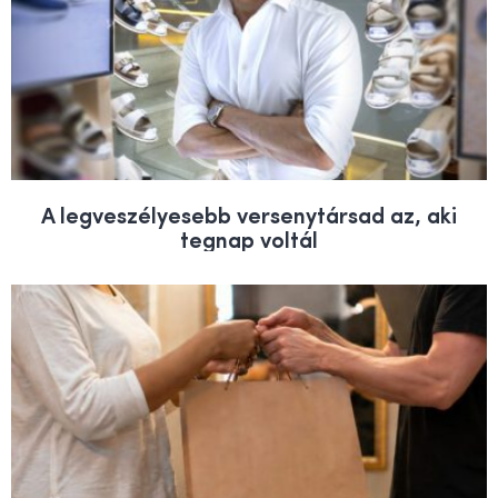
A legveszélyesebb versenytársad az, aki
tegnap voltál