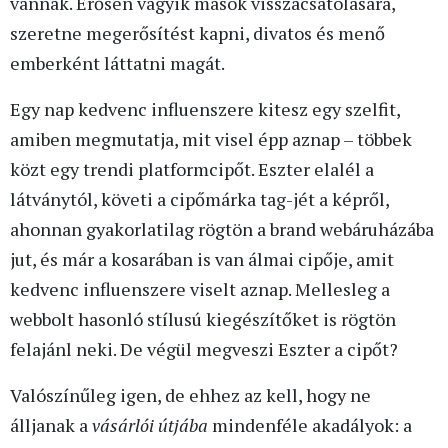
vannak. Erősen vágyik mások visszacsatolására,
szeretne megerősítést kapni, divatos és menő
emberként láttatni magát.
Egy nap kedvenc influenszere kitesz egy szelfit,
amiben megmutatja, mit visel épp aznap – többek
közt egy trendi platformcipőt. Eszter elalél a
látványtól, követi a cipőmárka tag-jét a képről,
ahonnan gyakorlatilag rögtön a brand webáruházába
jut, és már a kosarában is van álmai cipője, amit
kedvenc influenszere viselt aznap. Mellesleg a
webbolt hasonló stílusú kiegészítőket is rögtön
felajánl neki. De végül megveszi Eszter a cipőt?
Valószínűleg igen, de ehhez az kell, hogy ne
álljanak a
vásárlói útjába
mindenféle akadályok: a