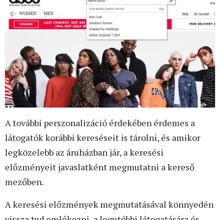
A további perszonalizáció érdekében érdemes a
látogatók korábbi kereséseit is tárolni, és amikor
legközelebb az áruházban jár, a keresési
előzményeit javaslatként megmutatni a kereső
mezőben.
A keresési előzmények megmutatásával könnyedén
vissza tud emlékezni, a legutóbbi látogatására és