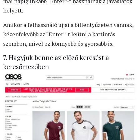
mai napig inkább “Enter”-t használnak a javaslatok
helyett.
Amikor a felhasználó ujjai a billentyűzeten vannak,
kézenfekvőbb az “Enter”-t leütni a kattintás
szemben, mivel ez könnyebb és gyorsabb is.
7. Hagyjuk benne az előző keresést a
keresőmezőben