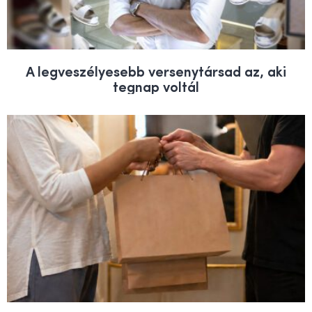
A legveszélyesebb versenytársad az, aki
tegnap voltál