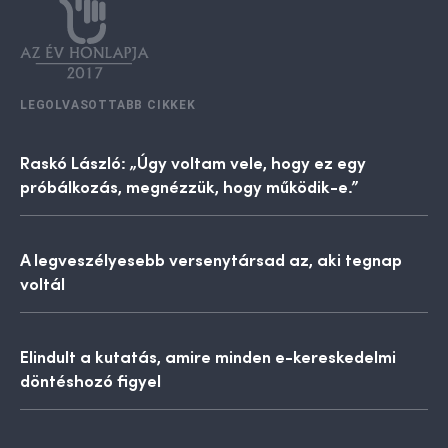
LEGOLVASOTTABB CIKKEK
Raskó László: „Úgy voltam vele, hogy ez egy
próbálkozás, megnézzük, hogy működik-e.”
A legveszélyesebb versenytársad az, aki tegnap
voltál
Elindult a kutatás, amire minden e-kereskedelmi
döntéshozó figyel