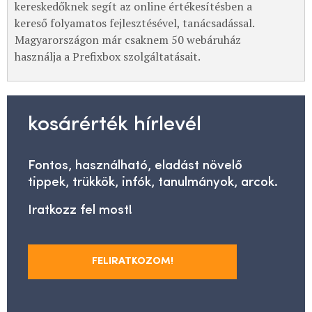
kereskedőknek segít az online értékesítésben a
kereső folyamatos fejlesztésével, tanácsadással.
Magyarországon már csaknem 50 webáruház
használja a Prefixbox szolgáltatásait.
kosárérték hírlevél
Fontos, használható, eladást növelő
tippek, trükkök, infók, tanulmányok, arcok.
Iratkozz fel most!
FELIRATKOZOM!