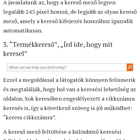
A javaslatunk az, hogy a kereső mező legyen
legalább 245 pixel hosszú, de legjobb az olyan kereső
mező, amely a kereső kifejezés hosszához igazodik
automatikusan.
3. “Termékkereső”, „Írd ide, hogy mit
keresel”
Ezzel a megoldással a látogatók könnyen felismerik
és megtalálják, hogy hol van a keresési lehetőség az
oldalon. Sok keresőben engedélyezett a cikkszámra
keresés is, így a következő szöveg is jól működhet:
“keress cikkszámra”.
A kereső mező feltöltése a különböző keresési