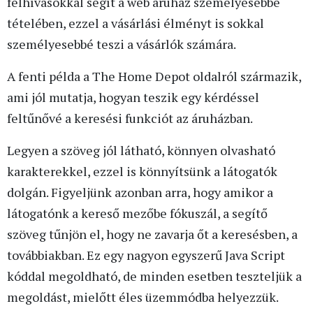
felhívásokkal segít a web áruház személyesebbé
tételében, ezzel a vásárlási élményt is sokkal
személyesebbé teszi a vásárlók számára.
A fenti példa a The Home Depot oldalról származik,
ami jól mutatja, hogyan teszik egy kérdéssel
feltűnővé a keresési funkciót az áruházban.
Legyen a szöveg jól látható, könnyen olvasható
karakterekkel, ezzel is könnyítsünk a látogatók
dolgán. Figyeljünk azonban arra, hogy amikor a
látogatónk a kereső mezőbe fókuszál, a segítő
szöveg tűnjön el, hogy ne zavarja őt a keresésben, a
továbbiakban. Ez egy nagyon egyszerű Java Script
kóddal megoldható, de minden esetben teszteljük a
megoldást, mielőtt éles üzemmódba helyezzük.