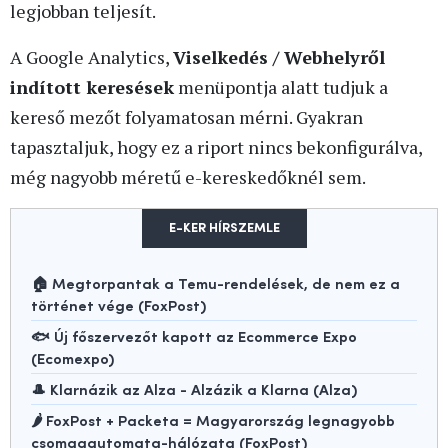
legjobban teljesít.
A Google Analytics,
Viselkedés / Webhelyről
indított keresések
menüpontja alatt tudjuk a
kereső mezőt folyamatosan mérni. Gyakran
tapasztaljuk, hogy ez a riport nincs bekonfigurálva,
még nagyobb méretű e-kereskedőknél sem.
E-KER HÍRSZEMLE
🏠 Megtorpantak a Temu-rendelések, de nem ez a
történet vége (FoxPost)
🐟 Új főszervezőt kapott az Ecommerce Expo
(Ecomexpo)
🎩 Klarnázik az Alza - Alzázik a Klarna (Alza)
🌶️ FoxPost + Packeta = Magyarország legnagyobb
csomagautomata-hálózata (FoxPost)