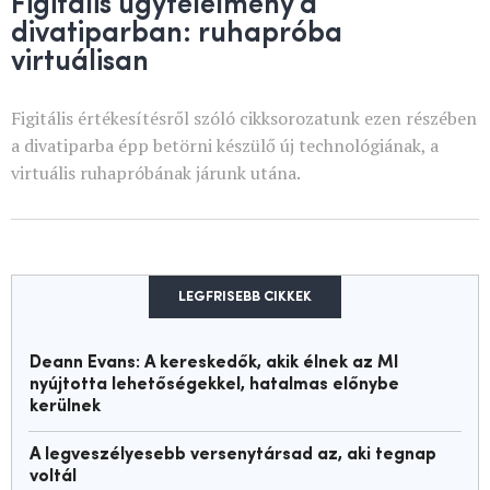
Figitális ügyfélélmény a
divatiparban: ruhapróba
virtuálisan
Figitális értékesítésről szóló cikksorozatunk ezen részében
a divatiparba épp betörni készülő új technológiának, a
virtuális ruhapróbának járunk utána.
LEGFRISEBB CIKKEK
Deann Evans: A kereskedők, akik élnek az MI
nyújtotta lehetőségekkel, hatalmas előnybe
kerülnek
A legveszélyesebb versenytársad az, aki tegnap
voltál