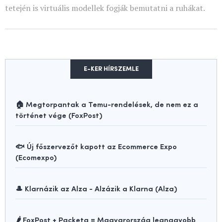
tetején is virtuális modellek fogják bemutatni a ruhákat.
E-KER HÍRSZEMLE
🏠 Megtorpantak a Temu-rendelések, de nem ez a
történet vége (FoxPost)
🐟 Új főszervezőt kapott az Ecommerce Expo
(Ecomexpo)
🎩 Klarnázik az Alza - Alzázik a Klarna (Alza)
🌶️ FoxPost + Packeta = Magyarország legnagyobb