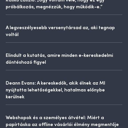
próbálkozás, megnézzük, hogy működik-e.”
A legveszélyesebb versenytársad az, aki tegnap
voltál
Elindult a kutatás, amire minden e-kereskedelmi
döntéshozó figyel
Deann Evans: A kereskedők, akik élnek az MI
nyújtotta lehetőségekkel, hatalmas előnybe
kerülnek
Webshopok és a személyes átvétel: Miért a
papírtáska az offline vásárlói élmény megmentője