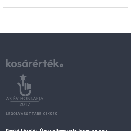
LEGOLVASOTTABB CIKKEK
Raskó László: „Úgy voltam vele, hogy ez egy