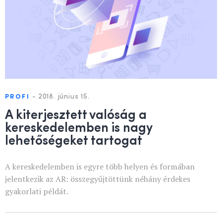
-
2018. június 15.
PROFI
A kiterjesztett valóság a
kereskedelemben is nagy
lehetőségeket tartogat
A kereskedelemben is egyre több helyen és formában
jelentkezik az AR: összegyűjtöttünk néhány érdekes
gyakorlati példát.