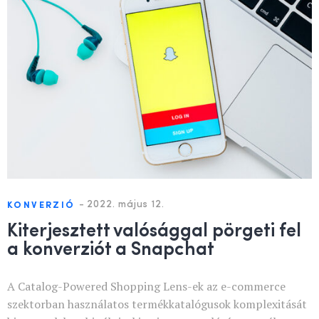
-
2022. május 12.
KONVERZIÓ
Kiterjesztett valósággal pörgeti fel
a konverziót a Snapchat
A Catalog-Powered Shopping Lens-ek az e-commerce
szektorban használatos termékkatalógusok komplexitását