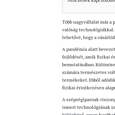
Nincsenek kapcsolódó
Több nagyvállalat már a p
valóság technológiákkal.
lehetővé, hogy a vásárló
A pandémia alatt bevezet
fejlődését, amik fizikai
bemutatásában. Különösen
számára természetes volt,
termékeket. Ebből adódik,
fizikai érintkezésen alap
A szépségiparnak viszony
ismert technológiának s
különböző, arcon hordhat