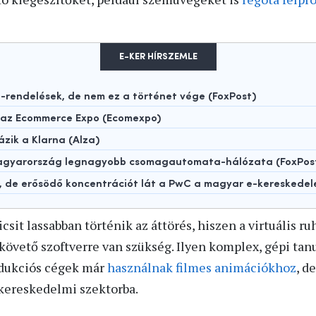
E-KER HÍRSZEMLE
rendelések, de nem ez a történet vége (FoxPost)
t az Ecommerce Expo (Ecomexpo)
ázik a Klarna (Alza)
 Magyarország legnagyobb csomagautomata-hálózata (FoxPos
t, de erősödő koncentrációt lát a PwC a magyar e-kereskede
csit lassabban történik az áttörés, hiszen a virtuális ru
övető szoftverre van szükség. Ilyen komplex, gépi tanu
dukciós cégek már
használnak filmes animációkhoz
, d
kereskedelmi szektorba.