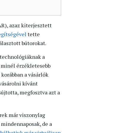
R), azaz kiterjesztett
egítségével
tette
lasztott bútorokat.
 technológiáknak a
k minél érzékletesebb
 korábban a vásárlók
vásárolni kívánt
újtotta, megfosztva azt a
erek már viszonylag
r mindennaposak, de a
óbálhatjuk már virtuálisan