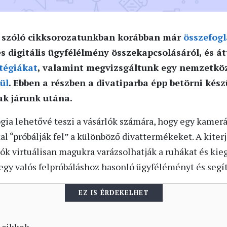
ől szóló cikksorozatunkban korábban már
összefogl
és digitális ügyfélélmény összekapcsolásáról, és á
atégiákat
, valamint megvizsgáltunk egy nemzetköz
ül
. Ebben a részben a divatiparba épp betörni kész
ak járunk utána.
gia lehetővé teszi a vásárlók számára, hogy egy kamerá
l “próbálják fel” a különböző divattermékeket. A kiterj
ók virtuálisan magukra varázsolhatják a ruhákat és kieg
 egy valós felpróbáláshoz hasonló ügyféléményt és segít
EZ IS ÉRDEKELHET