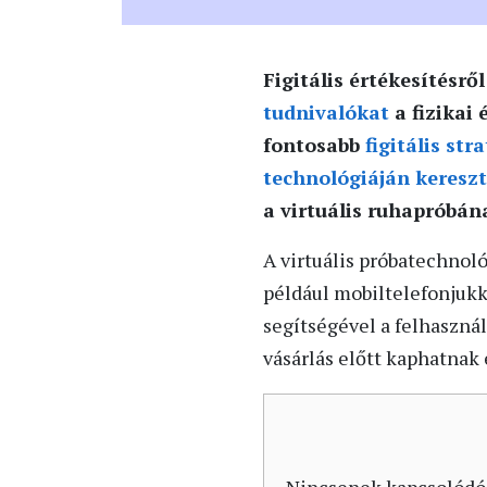
Figitális értékesítésr
tudnivalókat
a fizikai 
fontosabb
figitális str
technológiáján kereszt
a virtuális ruhapróbán
A virtuális próbatechnoló
például mobiltelefonjukka
segítségével a felhasznál
vásárlás előtt kaphatnak