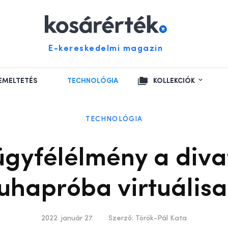
E-kereskedelmi magazin
EMELTETÉS
TECHNOLÓGIA
KOLLEKCIÓK
TECHNOLÓGIA
 ügyfélélmény a div
uhapróba virtuális
2022. január 27.
Szerző:
Török-Pál Kata