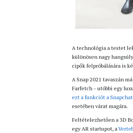
A technológia a testet l
különösen nagy hangsúlyt
cipők felpróbálására is ké
A Snap 2021 tavaszán már
Farfetch – utóbbi egy lu
ezt a funkciót a Snapcha
esetében várat magára.
Feltételezhetően a 3D Bod
egy AR startupot, a
Verte