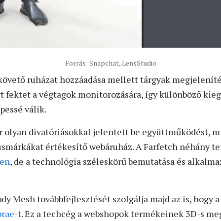
Forrás: Snapchat, LensStudio
ekövető ruházat hozzáadása mellett tárgyak megjeleníté
 fektet a végtagok monitorozására, így különböző kieg
pessé válik.
 olyan divatóriásokkal jelentett be együttműködést, mi
xusmárkákat értékesítő webáruház. A Farfetch néhány 
ten
, de a technológia széleskörű bemutatása és alkalm
y Mesh továbbfejlesztését szolgálja majd az is, hogy a
brae
-t. Ez a techcég a webshopok termékeinek 3D-s meg