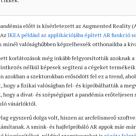
 cikkek.
andémia előtt is kísérletezett az Augmented Reality (A
 Az
IKEA például az applikációjába épített AR funkció s
ik minél valósághűbben képzelhessék otthonaikba a kivá
ett korlátozások még inkább felgyorsították azoknak a
 érintkezés nélkül képesek segíteni a cégeket termékei
 azokban a szektorokban erősödött fel ez a trend, ahol
 hogy a fizikai valóságban fel- és kipróbálhatták a meg
 hogy a divat- és szépségipart a pandémia erőteljesen s
uló vásárlóktól.
lag egyszerű dolga volt, hiszen az arcfelismerő szoftv
zámítanak. A smink- és hajfelpróbáló AR appok már-má
ó kiegészítőket, például szemüvegeket is
régóta felpr