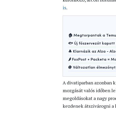
is
.
🏠 Megtorpantak a Temu-
🐟 Új főszervezőt kapot
🎩 Klarnázik az Alza - Alz
🌶️ FoxPost + Packeta =
🍇 Változatlan élmezőny
A divatiparban azonban ki
mozgását valós időben lek
megoldásokat a nagy pro
kezdenek átszivárogni a 