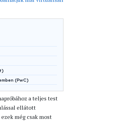
t)
lemben (PwC)
hapróbához a teljes test
lással ellátott
e ezek még csak most