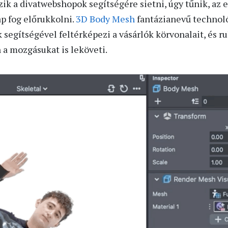
szik a divatwebshopok segítségére sietni, úgy tűnik, az 
p fog előrukkolni.
3D Body Mesh
fantázianevű technoló
egítségével feltérképezi a vásárlók körvonalait, és ru
 a mozgásukat is leköveti.