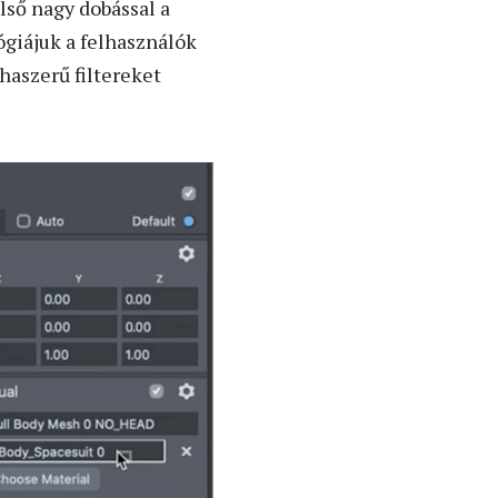
első nagy dobással a
giájuk a felhasználók
haszerű filtereket