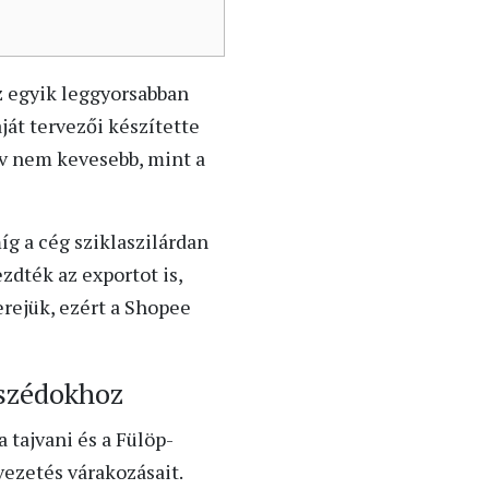
z egyik leggyorsabban
ját tervezői készítette
rv nem kevesebb, mint a
íg a cég sziklaszilárdan
dték az exportot is,
rejük, ezért a Shopee
mszédokhoz
a tajvani és a Fülöp-
vezetés várakozásait.