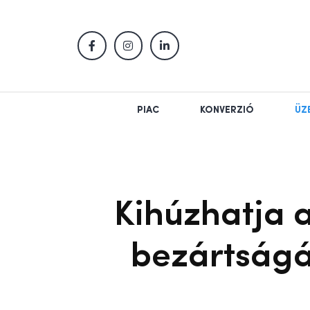
PIAC
KONVERZIÓ
ÜZ
Kihúzhatja 
bezártságá