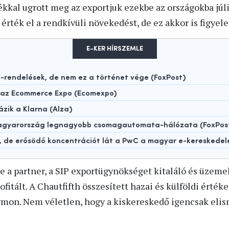
kkal ugrott meg az exportjuk ezekbe az országokba júl
érték el a rendkívüli növekedést, de ez akkor is figyel
E-KER HÍRSZEMLE
rendelések, de nem ez a történet vége (FoxPost)
t az Ecommerce Expo (Ecomexpo)
ázik a Klarna (Alza)
 Magyarország legnagyobb csomagautomata-hálózata (FoxPos
t, de erősödő koncentrációt lát a PwC a magyar e-kereskede
ze a partner, a SIP exportügynökséget kitaláló és üzem
ofitált. A Chautfifth összesített hazai és külföldi érték
rmon. Nem véletlen, hogy a kiskereskedő igencsak elis