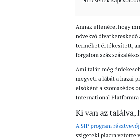
Nincsenek kapcsolódó
Annak ellenére, hogy min
növekvő divatkereskedő a 
terméket értékesített, a
forgalom száz százalékos
Ami talán még érdekesebb
megveti a lábát a hazai 
elsőként a szomszédos or
International Platformra
Ki van az találva
A SIP program résztvevő
szigeteki piacra vetette