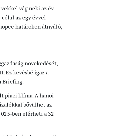
vekkel vág neki az év
célul az egy évvel
hopee határokon átnyúló,
ággazdaság növekedését,
. Ez kevésbé igaz a
 Briefing.
t piaci klíma. A hanoi
ázalékkal bővülhet az
2025-ben elérheti a 32