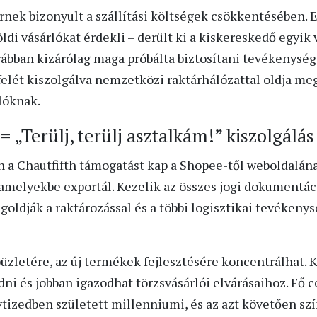
nek bizonyult a szállítási költségek csökkentésében. E
öldi vásárlókat érdekli – derült ki a kiskereskedő egyik
rábban kizárólag maga próbálta biztosítani tevékenysége
elét kiszolgálva nemzetközi raktárhálózattal oldja meg
lóknak.
„Terülj, terülj asztalkám!” kiszolgálás
 a Chautfifth támogatást kap a Shopee-től weboldalán
amelyekbe exportál. Kezelik az összes jogi dokumentác
goldják a raktározással és a többi logisztikai tevéken
üzletére, az új termékek fejlesztésére koncentrálhat. K
dni és jobban igazodhat törzsvásárlói elvárásaihoz. Fő c
vtizedben született millenniumi, és az azt követően szí