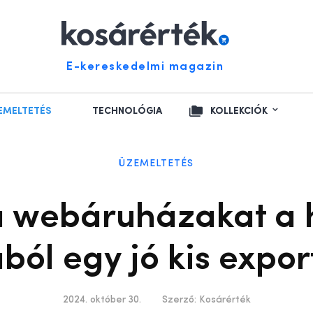
E-kereskedelmi magazin
EMELTETÉS
TECHNOLÓGIA
KOLLEKCIÓK
ÜZEMELTETÉS
a webáruházakat a 
ból egy jó kis expo
2024. október 30.
Szerző:
Kosárérték