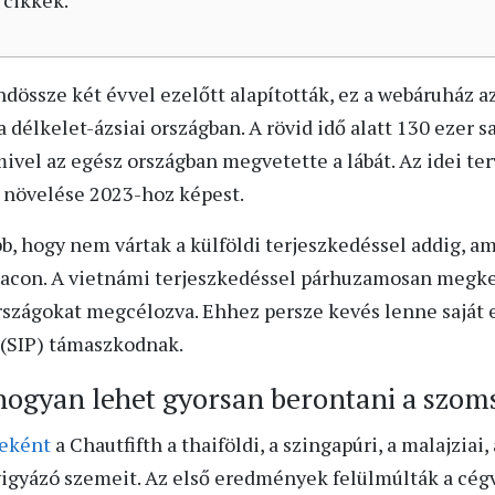
 cikkek.
dössze két évvel ezelőtt alapították, ez a webáruház a
délkelet-ázsiai országban. A rövid idő alatt 130 ezer sa
mivel az egész országban megvetette a lábát. Az idei te
 növelése 2023-hoz képest.
, hogy nem vártak a külföldi terjeszkedéssel addig, am
piacon. A vietnámi terjeszkedéssel párhuzamosan megkez
szágokat megcélozva. Ehhez persze kevés lenne saját e
 (SIP) támaszkodnak.
, hogyan lehet gyorsan berontani a szo
jeként
a Chautfifth a thaiföldi, a szingapúri, a malajziai, 
 vigyázó szemeit. Az első eredmények felülmúlták a cég