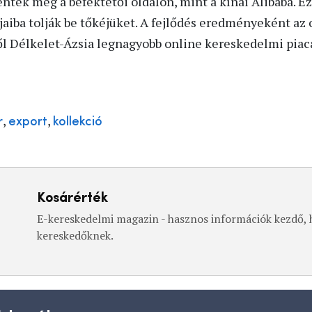
entek meg a befektetői oldalon, mint a kínai Alibaba. 
aiba tolják be tőkéjüket. A fejlődés eredményeként az 
ől Délkelet-Ázsia legnagyobb online kereskedelmi piac
,
,
r
export
kollekció
Kosárérték
E-kereskedelmi magazin - hasznos információk kezdő, h
kereskedőknek.