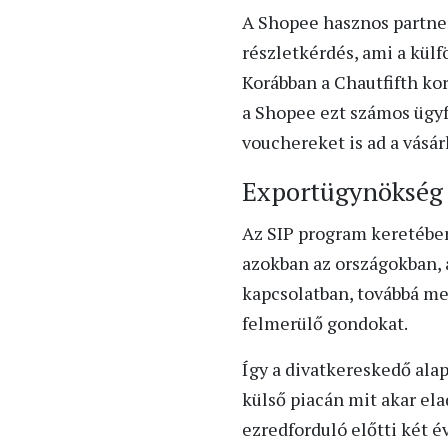
A Shopee hasznos partner
részletkérdés, ami a külf
Korábban a Chautfifth ko
a Shopee ezt számos ügyf
vouchereket is ad a vásár
Exportügynökség = 
Az SIP program keretében
azokban az országokban, 
kapcsolatban, továbbá me
felmerülő gondokat.
Így a divatkereskedő alap
külső piacán mit akar ela
ezredforduló előtti két é