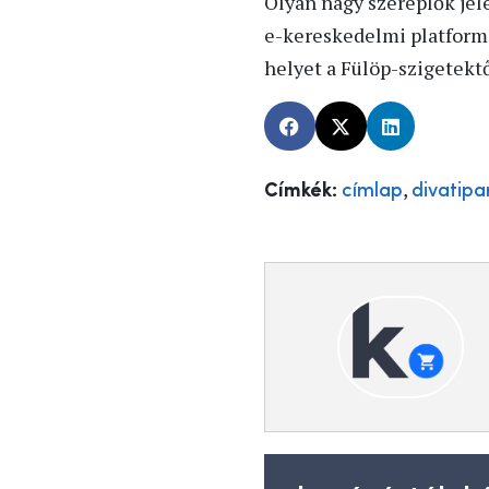
Olyan nagy szereplők jel
e-kereskedelmi platformj
helyet a Fülöp-szigetekt
,
Címkék:
címlap
divatipa