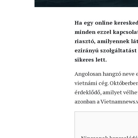
Ha egy online kereske
minden ezzel kapcsola
riasztó, amilyennek lát
ezirányú szolgáltatást
sikeres lett.
Angolosan hangzó neve el
vietnámi cég. Októberben
érdeklődő, amilyet vélhe
azonban a Vietnamnews.v