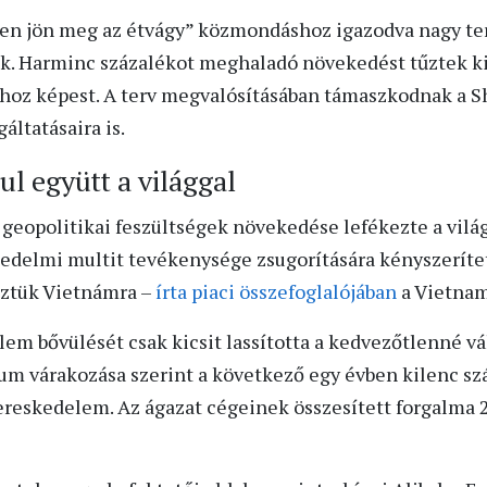
ben jön meg az étvágy” közmondáshoz igazodva nagy ter
k. Harminc százalékot meghaladó növekedést tűztek ki 
hoz képest. A terv megvalósításában támaszkodnak a S
áltatásaira is.
l együtt a világgal
a geopolitikai feszültségek növekedése lefékezte a vil
delmi multit tevékenysége zsugorítására kényszerített
öztük Vietnámra –
írta piaci összefoglalójában
a Vietnam
em bővülését csak kicsit lassította a kedvezőtlenné vál
m várakozása szerint a következő egy évben kilenc sz
ereskedelem. Az ágazat cégeinek összesített forgalma 