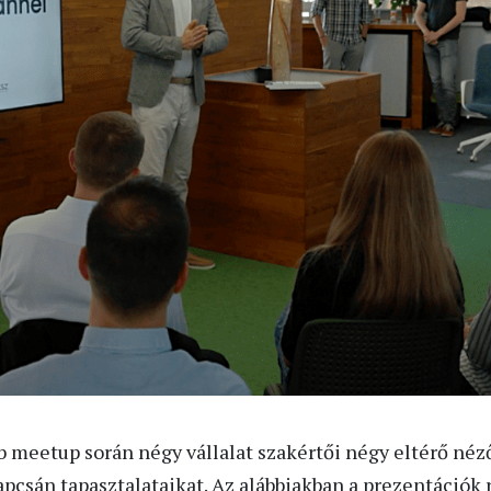
meetup során négy vállalat szakértői négy eltérő néz
pcsán tapasztalataikat. Az alábbiakban a prezentációk r