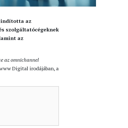
indította az
és szolgáltatócégeknek
lamint az
ése az omnichannel
www Digital irodájában, a