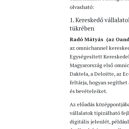
olvasható:
1. Kereskedő vállalat
tükrében
Radó Mátyás (az Oande
az omnichannel kereskede
Egységesített Kereskedel
Magyarország első omnic
Daktela, a Deloitte, az E
feltárja, hogyan segíthe
és bevételeiket.
Az előadás középpontjáb
vállalatok tipizálható f
digitális jelenlét, példá