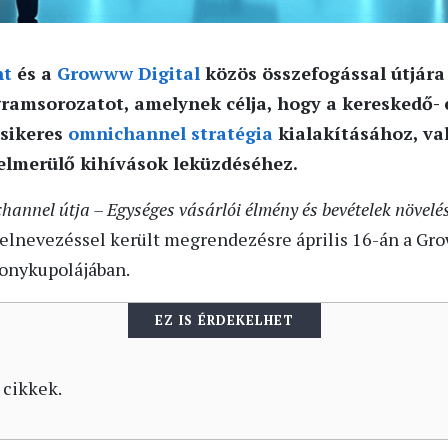
nt
és a
Growww Digital
közös összefogással útjára 
amsorozatot, amelynek célja, hogy a kereskedő- 
 sikeres
omnichannel stratégia
kialakításához, va
elmerülő kihívások leküzdéséhez.
hannel útja – Egységes vásárlói élmény és bevételek növel
elnevezéssel került megrendezésre április 16-án a Gro
onykupolájában.
EZ IS ÉRDEKELHET
 cikkek.