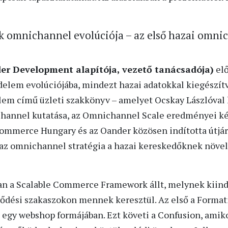
ok omnichannel evolúciója – az első hazai omni
r Development alapítója, vezető tanácsadója)
elő
lem evolúciójába, mindezt hazai adatokkal kiegészítve
em című üzleti szakkönyv – amelyet Ocskay Lászlóval k
hannel kutatása, az Omnichannel Scale eredményei kép
commerce Hungary és az Oander közösen indította útjára
t az omnichannel stratégia a hazai kereskedőknek növ
an a Scalable Commerce Framework állt, melynek kiind
ejlődési szakaszokon mennek keresztül. Az első a Format
ul egy webshop formájában. Ezt követi a Confusion, amik