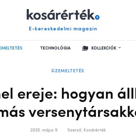
E-kereskedelmi magazin
EMELTETÉS
TECHNOLÓGIA
KOLLEKCIÓK
ÜZEMELTETÉS
l ereje: hogyan áll
más versenytársak
2025. május 9.
Szerző:
Kosárérték