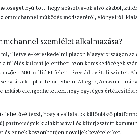
ehetőséget nyújtott, hogy a résztvevők első kézből, kü
 omnichannel működés módszeréről, előnyeiről, kialak
omnichannel szemlélet alkalmazása?
elmi, illetve e-kereskedelmi piacon Magyarországon a
 a túlélés kulcsát jelentheti azon kereskedőcégek sz
lemzően 300 millió Ft feletti éves árbevételi szintet. Ah
rsenytársak – pl. a Temu, Shein, Allegro, Amazon – irányí
 inkább elengedhetetlen, hogy egységes értékesítési 
lehetővé teszi, hogy a vállalatok különböző platformo
új partnerségek kialakításával és kiterjesztett kommu
nyt és ennek köszönhetően növeljék bevételeiket.