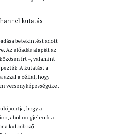
channel kutatás
adása betekintést adott
. Az előadás alapját az
özösen írt –, valamint
ezték. A kutatást a
 azzal a céllal, hogy
elni versenyképességüket
ulópontja, hogy a
ion, ahol megjelenik a
or a különböző