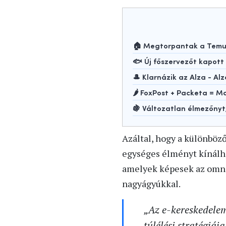
🏠 Megtorpantak a Temu-
🐟 Új főszervezőt kapot
🎩 Klarnázik az Alza - Alz
🌶️ FoxPost + Packeta =
🍇 Változatlan élmezőny
Azáltal, hogy a különböző
egységes élményt kínálhat
amelyek képesek az omni
nagyágyúkkal.
„Az e-kereskedelem
túlélési stratégiá