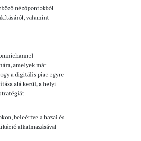
lönböző nézőpontokból
ításáról, valamint
z omnichannel
ámára, amelyek már
ogy a digitális piac egyre
tása alá kerül, a helyi
stratégiát
kon, beleértve a hazai és
nikáció alkalmazásával