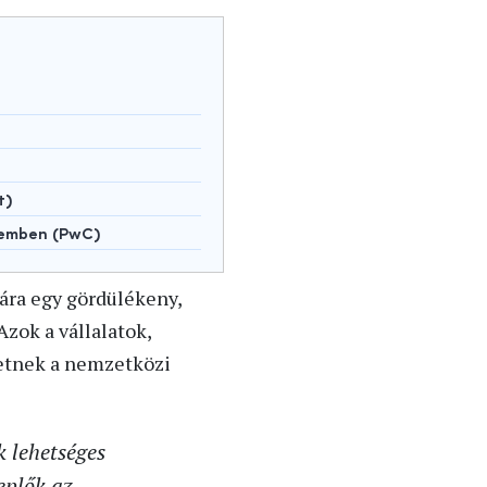
t)
lemben (PwC)
mára egy gördülékeny,
Azok a vállalatok,
etnek a nemzetközi
 lehetséges
eplők az