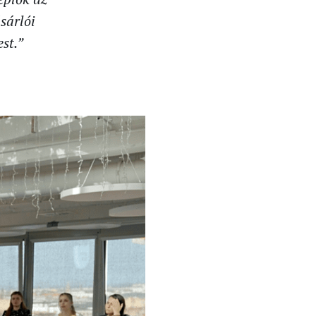
sárlói
st.”