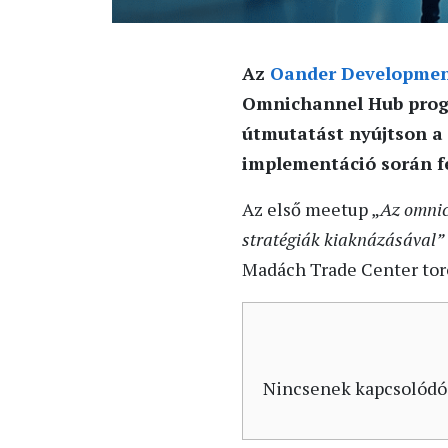
Az
Oander Developme
Omnichannel Hub progr
útmutatást nyújtson a
implementáció során f
Az első meetup „
Az omnic
stratégiák kiaknázásával”
Madách Trade Center tor
Nincsenek kapcsolódó