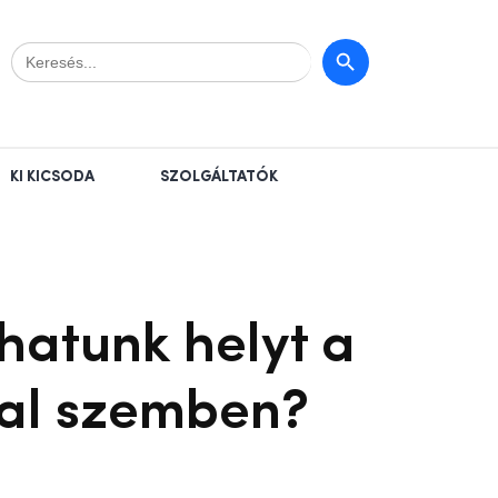
Search
Search Button
for:
KI KICSODA
SZOLGÁLTATÓK
hatunk helyt a
kal szemben?