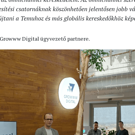
esítési csatornáknak köszönhetően jelentősen jobb vá
jtani a Temuhoz és más globális kereskedőkhöz képe
 Growww Digital ügyvezető partnere.