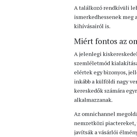
A találkozó rendkívüli l
ismerkedhessenek meg az
kihívásairól is.
Miért fontos az 
A jelenlegi kiskeresked
szemléletmód kialakítása
elértek egy bizonyos, jel
inkább a külföldi nagy ve
kereskedők számára egyre
alkalmazzanak.
Az omnichannel megoldás 
nemzetközi piactereket, 
javítsák a vásárlói élmé