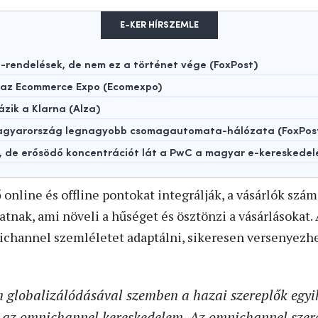
E-KER HÍRSZEMLE
rendelések, de nem ez a történet vége (FoxPost)
t az Ecommerce Expo (Ecomexpo)
ázik a Klarna (Alza)
 Magyarország legnagyobb csomagautomata-hálózata (FoxPos
t, de erősödő koncentrációt lát a PwC a magyar e-kereskede
 online és offline pontokat integrálják, a vásárlók szá
nak, ami növeli a hűséget és ösztönzi a vásárlásokat. 
channel szemléletet adaptálni, sikeresen versenyezh
 globalizálódásával szemben a hazai szereplők egyik
ja az omnichannel kereskedelem. Az omnichannel szer