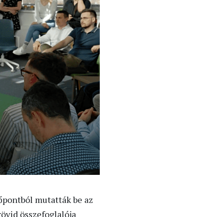
őpontból mutatták be az
övid összefoglalója