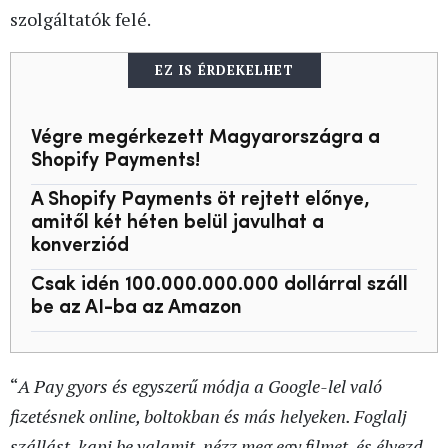
szolgáltatók felé.
EZ IS ÉRDEKELHET
Végre megérkezett Magyarországra a
Shopify Payments!
A Shopify Payments öt rejtett előnye,
amitől két héten belül javulhat a
konverziód
Csak idén 100.000.000.000 dollárral száll
be az AI-ba az Amazon
“
A Pay gyors és egyszerű módja a Google-lel való
fizetésnek online, boltokban és más helyeken. Foglalj
szállást, kapj be valamit, nézz meg egy filmet, és élvezd