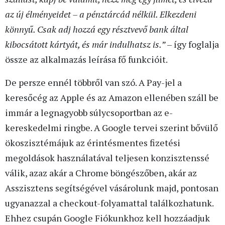
az új élményeidet – a pénztárcád nélkül. Elkezdeni
könnyű. Csak adj hozzá egy résztvevő bank által
kibocsátott kártyát, és már indulhatsz is.”
– így foglalja
össze az alkalmazás leírása fő funkcióit.
De persze ennél többről van szó. A Pay-jel a
keresőcég az Apple és az Amazon ellenében száll be
immár a legnagyobb súlycsoportban az e-
kereskedelmi ringbe. A Google tervei szerint bővülő
ökoszisztémájuk az érintésmentes fizetési
megoldások használatával teljesen konzisztenssé
válik, azaz akár a Chrome böngészőben, akár az
Asszisztens segítségével vásárolunk majd, pontosan
ugyanazzal a checkout-folyamattal találkozhatunk.
Ehhez csupán Google Fiókunkhoz kell hozzáadjuk