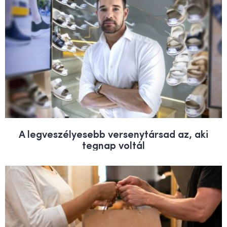
A legveszélyesebb versenytársad az, aki
tegnap voltál