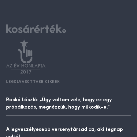
LEGOLVASOTTABB CIKKEK
Raskó László: „Úgy voltam vele, hogy ez egy
próbálkozás, megnézzük, hogy működik-e.”
A legveszélyesebb versenytársad az, aki tegnap
voltál