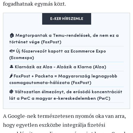
fogadhatnak egymás közt.
E-KER HÍRSZEMLE
🏠 Megtorpantak a Temu-rendelések, de nem ez a
történet vége (FoxPost)
🐟 Új főszervezőt kapott az Ecommerce Expo
(Ecomexpo)
🎩 Klarnázik az Alza - Alzázik a Klarna (Alza)
🌶️ FoxPost + Packeta = Magyarország legnagyobb
csomagautomata-hálózata (FoxPost)
🍇 Változatlan élmezőnyt, de erősödő koncentrációt
lát a PwC a magyar e-kereskedelemben (PwC)
A Google-nek természetesen nyomós oka van arra,
hogy egyetlen eszközbe integrálja fizetési