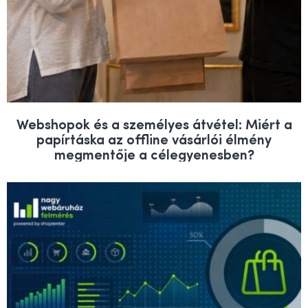
Webshopok és a személyes átvétel: Miért a
papírtáska az offline vásárlói élmény
megmentője a célegyenesben?