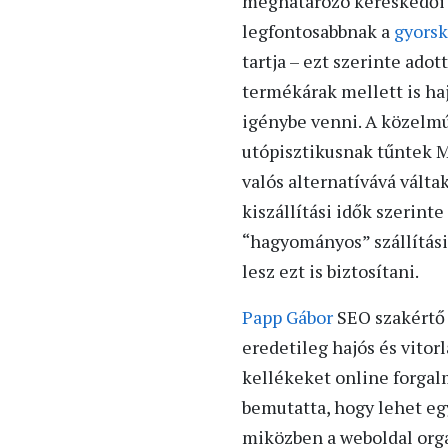
meghatározó kereskedői 
legfontosabbnak a
gyors
tartja – ezt szerinte ad
termékárak mellett is ha
igénybe venni. A közelm
utópisztikusnak tűntek 
valós alternatívává váltak
kiszállítási idők szerint
“hagyományos” szállítás
lesz ezt is biztosítani.
Papp Gábor
SEO szakértő 
eredetileg hajós és vitor
kellékeket online forgal
bemutatta, hogy lehet eg
miközben a weboldal organ