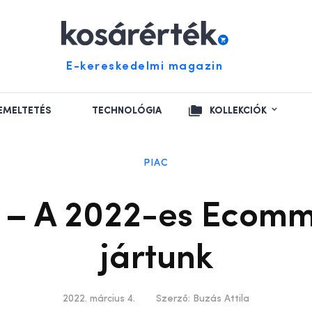
E-kereskedelmi magazin
EMELTETÉS
TECHNOLÓGIA
KOLLEKCIÓK
PIAC
t – A 2022-es Ecom
jártunk
2022. március 4.
Szerző:
Buzás Attila