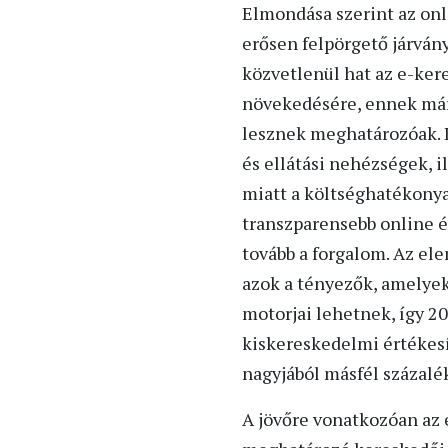
Elmondása szerint az on
erősen felpörgető járvá
közvetlenül hat az e-ker
növekedésére, ennek má
lesznek meghatározóak. Il
és ellátási nehézségek, i
miatt a költséghatékonya
transzparensebb online é
tovább a forgalom. Az el
azok a tényezők, amelyek
motorjai lehetnek, így 20
kiskereskedelmi értékesí
nagyjából másfél százalé
A jövőre vonatkozóan az 