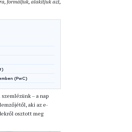
 formáljuk, alakítjuk azt,
t)
lemben (PwC)
l szemlézünk – a nap
lemzőjétől, aki az e-
dekről osztott meg