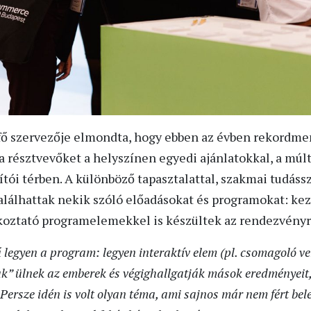
fő szervezője elmondta, hogy ebben az évben rekordme
 a résztvevőket a helyszínen egyedi ajánlatokkal, a mú
ítói térben. A különböző tapasztalattal, szakmai tudáss
lálhattak nekik szóló előadásokat és programokat: kezd
koztató programelemekkel is készültek az rendezvényr
ű legyen a program: legyen interaktív elem (pl. csomagoló v
ak” ülnek az emberek és végighallgatják mások eredményeit
Persze idén is volt olyan téma, ami sajnos már nem fért bel