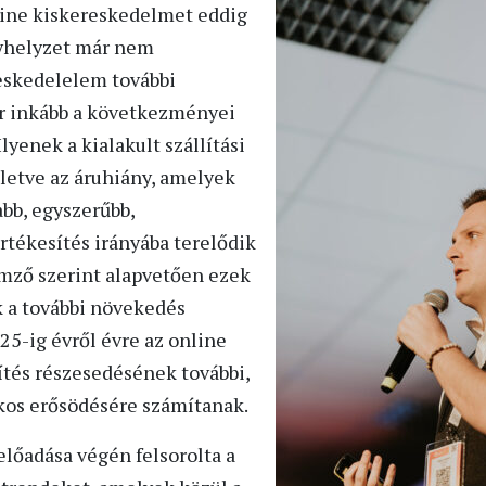
line kiskereskedelmet eddig
nyhelyzet már nem
eskedelelem további
r inkább a következményei
yenek a kialakult szállítási
lletve az áruhiány, amelyek
bb, egyszerűbb,
rtékesítés irányába terelődik
emző szerint alapvetően ezek
 a további növekedés
25-ig évről évre az online
tés részesedésének további,
kos erősödésére számítanak.
előadása végén felsorolta a