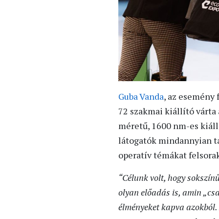
Guba Vanda
, az esemény 
72 szakmai kiállító várta
méretű, 1600 nm-es kiáll
látogatók mindannyian ta
operatív témákat felsora
“Célunk volt, hogy sokszín
olyan előadás is, amin „cs
élményeket kapva azokból.