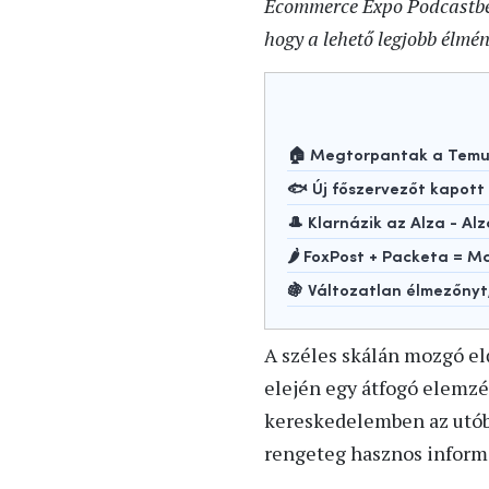
Ecommerce Expo Podcastben
hogy a lehető legjobb élmén
🏠 Megtorpantak a Temu-
🐟 Új főszervezőt kapot
🎩 Klarnázik az Alza - Alz
🌶️ FoxPost + Packeta =
🍇 Változatlan élmezőny
A széles skálán mozgó el
elején egy átfogó elemzé
kereskedelemben az utób
rengeteg hasznos inform