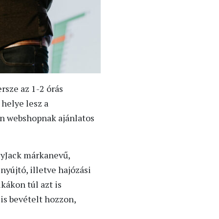
ersze az 1-2 órás
 helye lesz a
en webshopnak ajánlatos
zyJack márkanevű,
nyújtó, illetve hajózási
kákon túl azt is
is bevételt hozzon,