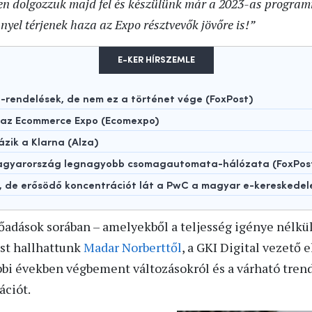
 dolgozzuk majd fel és készülünk már a 2023-as programra,
nyel térjenek haza az Expo résztvevők jövőre is!”
E-KER HÍRSZEMLE
rendelések, de nem ez a történet vége (FoxPost)
t az Ecommerce Expo (Ecomexpo)
ázik a Klarna (Alza)
 Magyarország legnagyobb csomagautomata-hálózata (FoxPos
t, de erősödő koncentrációt lát a PwC a magyar e-kereskede
őadások sorában – amelyekből a teljesség igénye nélkü
st hallhattunk
Madar Norberttől
, a GKI Digital vezető e
bi években végbement változásokról és a várható tren
ációt.