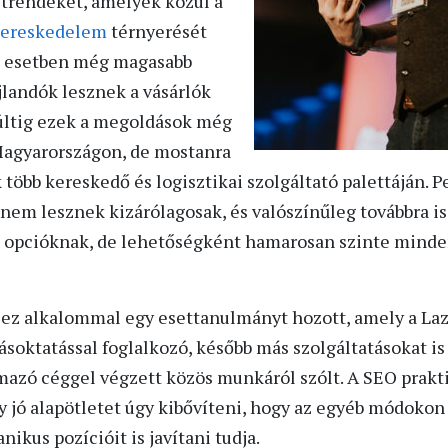
trendeket, amelyek közül a
kereskedelem
térnyerését
ott esetben még magasabb
jlandók lesznek a vásárlók
últig ezek a megoldások még
Magyarországon, de mostanra
 több kereskedő és logisztikai szolgáltató palettáján. P
e nem lesznek kizárólagosak, és valószínűleg továbbra is
i opcióknak, de lehetőségként hamarosan szinte mind
ez alkalommal egy esettanulmányt hozott, amely a La
lásoktatással foglalkozó, később más szolgáltatásokat is 
mazó céggel végzett közös munkáról szólt. A SEO prakti
y jó alapötletet úgy kibővíteni, hogy az egyéb módokon 
ikus pozícióit is javítani tudja.