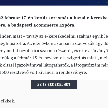
22 február 17-én került sor ismét a hazai e-keresk
re, a budapesti Ecommerce Expóra.
inden mást – tavaly az e-kereskedelmi szakma egyik l
ghiúsította. Az idei évben azonban a szervezők úgy d
ny mutatkozott rá a szakma részéről, és erre a járvány
ínűleg a február 15-én bevezetett szigorítás miatt, mel
k oltási igazolvánnyal látogathatók, a látogatószám né
t 1600 résztvevő volt kíváncsi a rendezvényre.
EZ IS ÉRDEKELHET
 cikkek.