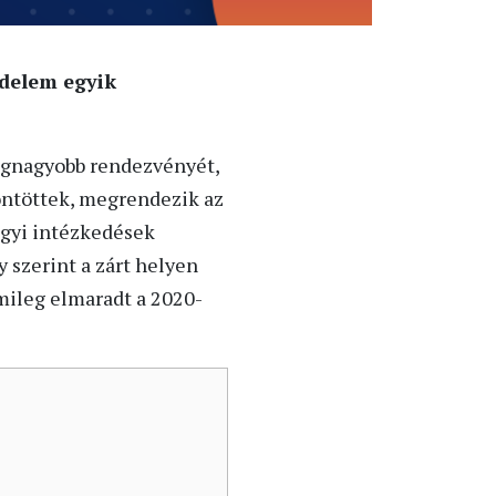
edelem egyik
egnagyobb rendezvényét,
öntöttek, megrendezik az
ügyi intézkedések
y szerint a zárt helyen
mileg elmaradt a 2020-