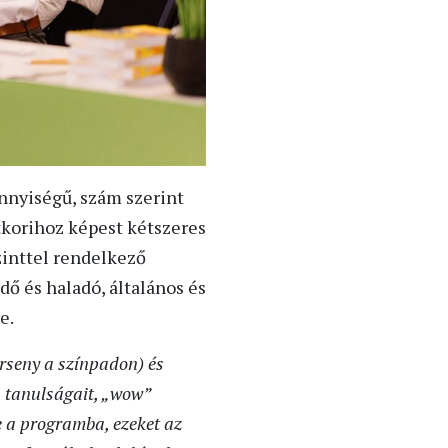
nnyiségű, szám szerint
ltkorihoz képest kétszeres
zinttel rendelkező
ő és haladó, általános és
e.
erseny a színpadon) és
, tanulságait, „wow”
e a programba, ezeket az