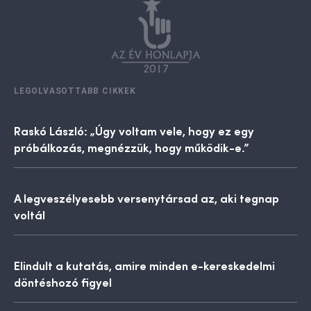
LEGOLVASOTTABB CIKKEK
Raskó László: „Úgy voltam vele, hogy ez egy
próbálkozás, megnézzük, hogy működik-e.”
A legveszélyesebb versenytársad az, aki tegnap
voltál
Elindult a kutatás, amire minden e-kereskedelmi
döntéshozó figyel