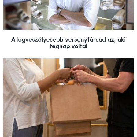
A legveszélyesebb versenytársad az, aki
tegnap voltál