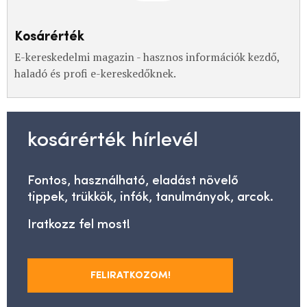
Kosárérték
E-kereskedelmi magazin - hasznos információk kezdő,
haladó és profi e-kereskedőknek.
kosárérték hírlevél
Fontos, használható, eladást növelő
tippek, trükkök, infók, tanulmányok, arcok.
Iratkozz fel most!
FELIRATKOZOM!