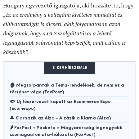
Hungary ügyvezető igazgatója, aki hozzátette, hogy
„Ez az eredmény a kollégáim kivételes munkáját és
elhivatottságát is dicséri, akik folyamatosan azon
dolgoznak, hogy a GLS szolgáltatásai a lehető
legmagasabb színvonalat képviseljék, amit ezúton is
köszönök”.
E-KER HÍRSZEMLE
🏠 Megtorpantak a Temu-rendelések, de nem ez a
történet vége (FoxPost)
🐟 Új főszervezőt kapott az Ecommerce Expo
(Ecomexpo)
🎩 Klarnázik az Alza - Alzázik a Klarna (Alza)
🌶️ FoxPost + Packeta = Magyarország legnagyobb
csomagautomata-hálózata (FoxPost)