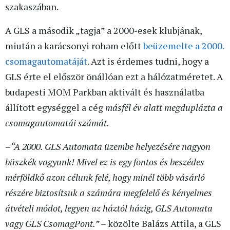
szakaszában.
A GLS a második „tagja” a 2000-esek klubjának,
miután a karácsonyi roham előtt
beüzemelte a 2000.
csomagautomatáját
. Azt is érdemes tudni, hogy a
GLS érte el először önállóan ezt a hálózatméretet. A
budapesti MOM Parkban aktivált és használatba
állított egységgel a cég
másfél év alatt megduplázta a
csomagautomatái számát.
–
“A 2000. GLS Automata üzembe helyezésére nagyon
büszkék vagyunk! Mivel ez is egy fontos és beszédes
mérföldkő azon célunk felé, hogy minél több vásárló
részére biztosítsuk a számára megfelelő és kényelmes
átvételi módot, legyen az háztól házig, GLS Automata
vagy GLS CsomagPont.”
– közölte Balázs Attila, a GLS