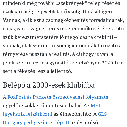
mindenki még további „szekrények” telepítését és
azokban még teljesebb körű szolgáltatását ígéri.
Vannak, akik ezt a csomagkézbesítés forradalmának,
a magyarországi e-kereskedelem működésének több
szűk keresztmetszetére jó megoldásnak tekinti –
vannak, akik szerint a csomagautomaták fokozatos
térnyerése pusztán a realitás. Akárhogy is van, a
jelek szerint ezen a gyorsító szerelvényen 2025-ben
sem a fékezés lesz a jellemző.
Belépő a 2000-esek klubjába
A
FoxPost és Packeta összeolvadási folyamata
egyelőre zökkenőmentesen halad. Az
MPL
igyekszik felzárkózni
az élmezőnyhöz. A
GLS
Hungary pedig szintet lépett
az év utolsó