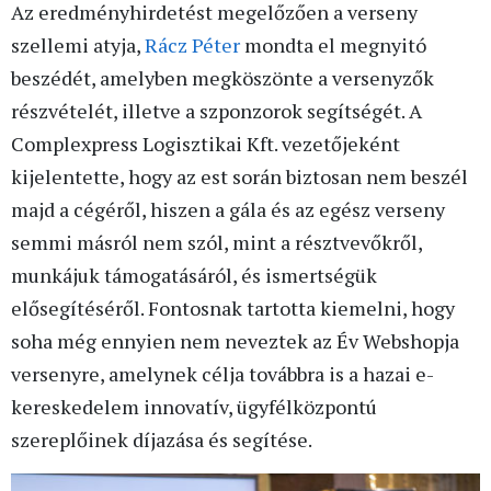
Az eredményhirdetést megelőzően a verseny
szellemi atyja,
Rácz Péter
mondta el megnyitó
beszédét, amelyben megköszönte a versenyzők
részvételét, illetve a szponzorok segítségét. A
Complexpress Logisztikai Kft. vezetőjeként
kijelentette, hogy az est során biztosan nem beszél
majd a cégéről, hiszen a gála és az egész verseny
semmi másról nem szól, mint a résztvevőkről,
munkájuk támogatásáról, és ismertségük
elősegítéséről. Fontosnak tartotta kiemelni, hogy
soha még ennyien nem neveztek az Év Webshopja
versenyre, amelynek célja továbbra is a hazai e-
kereskedelem innovatív, ügyfélközpontú
szereplőinek díjazása és segítése.