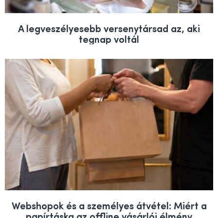
A legveszélyesebb versenytársad az, aki
tegnap voltál
Webshopok és a személyes átvétel: Miért a
papírtáska az offline vásárlói élmény