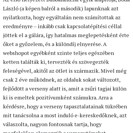
László (a képen balról a második) lapunknak azt
nyilatkozta, hogy egyáltalán nem számítottak az
eredményre – inkább csak kapcsolatépítési céllal
jöttek el a gálára, így hatalmas meglepetésként érte
őket a győzelem, és a különdíj elnyerése. A
webshopot egyébként szinte teljes egészében
ketten találták ki, tervezték és szövegezték
feleségével, akitől az ötlet is származik. Mivel még
csak 2 éve működnek, az oldaluk sokat változott,
fejlődött a verseny alatt is, amit a zsűri tagjai külön
ki is emeltek pozitívumként számukra. Arra a
kérdésre, hogy a verseny tapasztalatainak tükrében
mit tanácsolna a most induló e-kereskedőknek, azt
válaszolta, nagyon fontosnak tartja, hogy
megfelelően elemezzük a versenytársakat,