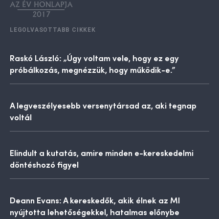
LEGOLVASOTTABB CIKKEK
Raskó László: „Úgy voltam vele, hogy ez egy
próbálkozás, megnézzük, hogy működik-e.”
A legveszélyesebb versenytársad az, aki tegnap
voltál
Elindult a kutatás, amire minden e-kereskedelmi
döntéshozó figyel
Deann Evans: A kereskedők, akik élnek az MI
nyújtotta lehetőségekkel, hatalmas előnybe