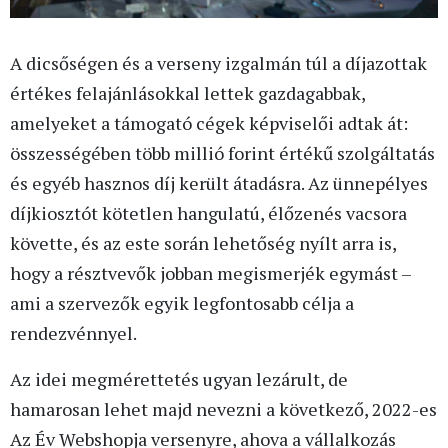
A dicsőségen és a verseny izgalmán túl a díjazottak
értékes felajánlásokkal lettek gazdagabbak,
amelyeket a támogató cégek képviselői adtak át:
összességében több millió forint értékű szolgáltatás
és egyéb hasznos díj került átadásra. Az ünnepélyes
díjkiosztót kötetlen hangulatú, élőzenés vacsora
követte, és az este során lehetőség nyílt arra is,
hogy a résztvevők jobban megismerjék egymást –
ami a szervezők egyik legfontosabb célja a
rendezvénnyel.
Az idei megmérettetés ugyan lezárult, de
hamarosan lehet majd nevezni a következő, 2022-es
Az Év Webshopja versenyre, ahova a vállalkozás