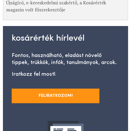
Újságíró, e-kereskedelmi szakértő, a Kosárérték
magazin volt főszerkesztője
kosárérték hírlevél
Fontos, használható, eladást növelő
tippek, trükkök, infók, tanulmányok, arcok.
Iratkozz fel most!
FELIRATKOZOM!