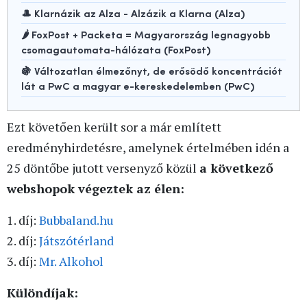
🎩 Klarnázik az Alza - Alzázik a Klarna (Alza)
🌶️ FoxPost + Packeta = Magyarország legnagyobb
csomagautomata-hálózata (FoxPost)
🍇 Változatlan élmezőnyt, de erősödő koncentrációt
lát a PwC a magyar e-kereskedelemben (PwC)
Ezt követően került sor a már említett
eredményhirdetésre, amelynek értelmében idén a
25 döntőbe jutott versenyző közül
a következő
webshopok végeztek az élen:
1. díj:
Bubbaland.hu
2. díj:
Játszótérland
3. díj:
Mr. Alkohol
Különdíjak: