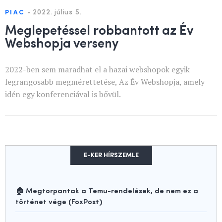
-
2022. július 5.
PIAC
Meglepetéssel robbantott az Év
Webshopja verseny
2022-ben sem maradhat el a hazai webshopok egyik
legrangosabb megmérettetése, Az Év Webshopja, amely
idén egy konferenciával is bővül.
E-KER HÍRSZEMLE
🏠 Megtorpantak a Temu-rendelések, de nem ez a
történet vége (FoxPost)