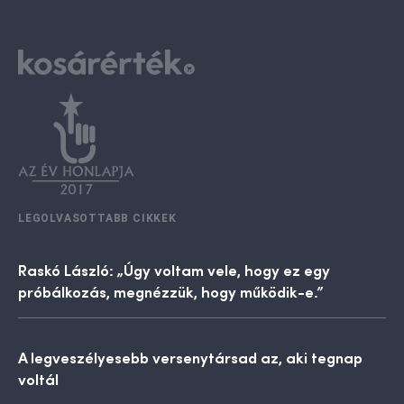
LEGOLVASOTTABB CIKKEK
Raskó László: „Úgy voltam vele, hogy ez egy
próbálkozás, megnézzük, hogy működik-e.”
A legveszélyesebb versenytársad az, aki tegnap
voltál