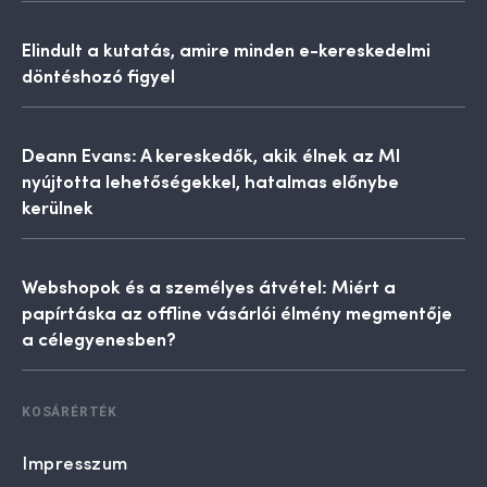
Elindult a kutatás, amire minden e-kereskedelmi
döntéshozó figyel
Deann Evans: A kereskedők, akik élnek az MI
nyújtotta lehetőségekkel, hatalmas előnybe
kerülnek
Webshopok és a személyes átvétel: Miért a
papírtáska az offline vásárlói élmény megmentője
a célegyenesben?
KOSÁRÉRTÉK
Impresszum