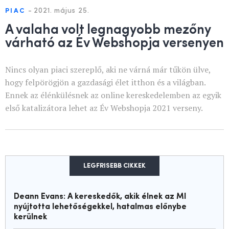
-
2021. május 25.
PIAC
A valaha volt legnagyobb mezőny
várható az Év Webshopja versenyen
Nincs olyan piaci szereplő, aki ne várná már tűkön ülve,
hogy felpörögjön a gazdasági élet itthon és a világban.
Ennek az élénkülésnek az online kereskedelemben az egyik
első katalizátora lehet az Év Webshopja 2021 verseny.
LEGFRISEBB CIKKEK
Deann Evans: A kereskedők, akik élnek az MI
nyújtotta lehetőségekkel, hatalmas előnybe
kerülnek