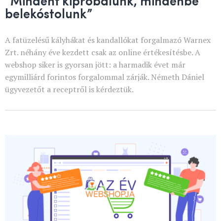
“Mindent kipróbálunk, mindenbe
belekóstolunk”
A fatüzelésű kályhákat és kandallókat forgalmazó Warnex
Zrt. néhány éve kezdett csak az online értékesítésbe. A
webshop siker is gyorsan jött: a harmadik évet már
egymilliárd forintos forgalommal zárják. Németh Dániel
ügyvezetőt a receptről is kérdeztük.