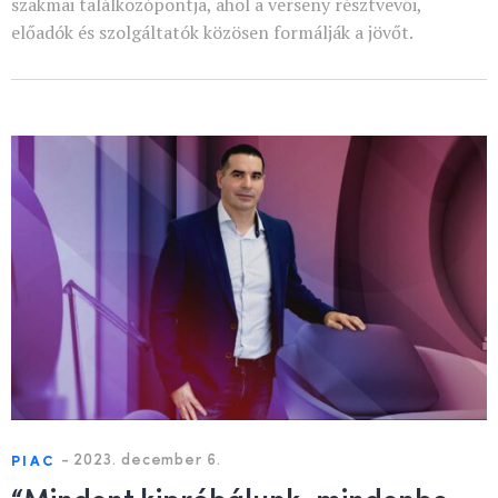
szakmai találkozópontja, ahol a verseny résztvevői,
előadók és szolgáltatók közösen formálják a jövőt.
-
2023. december 6.
PIAC