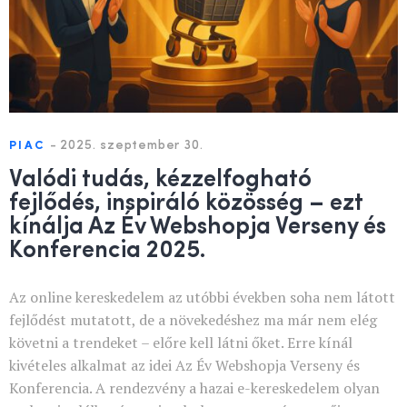
-
2025. szeptember 30.
PIAC
Valódi tudás, kézzelfogható
fejlődés, inspiráló közösség – ezt
kínálja Az Év Webshopja Verseny és
Konferencia 2025.
Az online kereskedelem az utóbbi években soha nem látott
fejlődést mutatott, de a növekedéshez ma már nem elég
követni a trendeket – előre kell látni őket. Erre kínál
kivételes alkalmat az idei Az Év Webshopja Verseny és
Konferencia. A rendezvény a hazai e-kereskedelem olyan