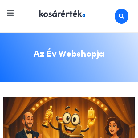
Az Év Webshopja