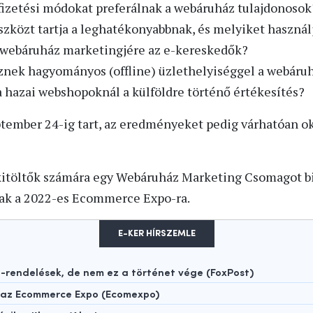
 fizetési módokat preferálnak a webáruház tulajdonosok
zközt tartja a leghatékonyabbnak, és melyiket használ
 webáruház marketingjére az e-kereskedők?
nek hagyományos (offline) üzlethelyiséggel a webáruh
 hazai webshopoknál a külföldre történő értékesítés?
ptember 24-ig tart, az eredményeket pedig várhatóan o
kitöltők számára egy Webáruház Marketing Csomagot biz
nak a 2022-es Ecommerce Expo-ra.
E-KER HÍRSZEMLE
rendelések, de nem ez a történet vége (FoxPost)
t az Ecommerce Expo (Ecomexpo)