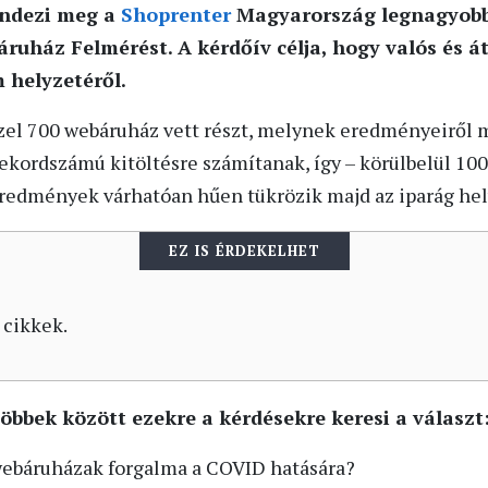
endezi meg a
Shoprenter
Magyarország legnagyobb
ruház Felmérést. A kérdőív célja, hogy valós és á
 helyzetéről.
zel 700 webáruház vett részt, melynek eredményeiről m
rekordszámú kitöltésre számítanak, így – körülbelül 10
redmények várhatóan hűen tükrözik majd az iparág hel
EZ IS ÉRDEKELHET
 cikkek.
öbbek között ezekre a kérdésekre keresi a választ
webáruházak forgalma a COVID hatására?