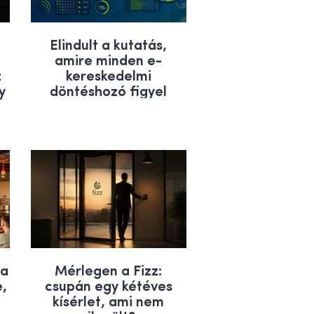
Elindult a kutatás,
amire minden e-
z
kereskedelmi
y
döntéshozó figyel
 a
Mérlegen a Fizz:
e,
csupán egy kétéves
kísérlet, ami nem