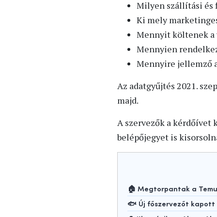
Milyen szállítási és
Ki mely marketinges
Mennyit költenek a
Mennyien rendelkez
Mennyire jellemző a
Az adatgyűjtés 2021. sze
majd.
A szervezők a kérdőívet 
belépőjegyet is kisorsol
🏠 Megtorpantak a Temu-
🐟 Új főszervezőt kapot