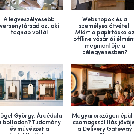
A legveszélyesebb
Webshopok és a
versenytársad az, aki
személyes átvétel:
tegnap voltál
Miért a papírtáska a
offline vásárlói élmén
megmentője a
célegyenesben?
őgel György: Árcédula
Magyarországon épül
a boltodon? Tudomány
csomagszállítás jövőj
és művészet a
a Delivery Gateway