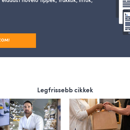
 eladást növelő tippek, trükkök, infók,
ZOM!
Legfrissebb cikkek