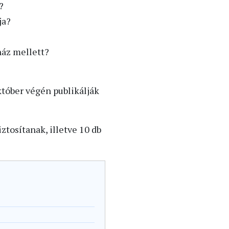
?
ja?
áz mellett?
któber végén publikálják
tosítanak, illetve 10 db