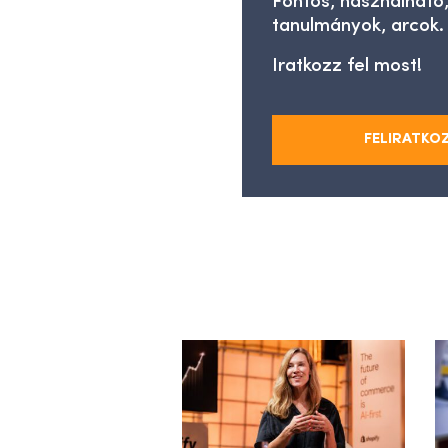
Fontos, használható,
tanulmányok, arcok.
Iratkozz fel most!
FELIRATKO