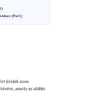
t)
lemben (PwC)
ért kérjük azon
tésére, amely az alábbi