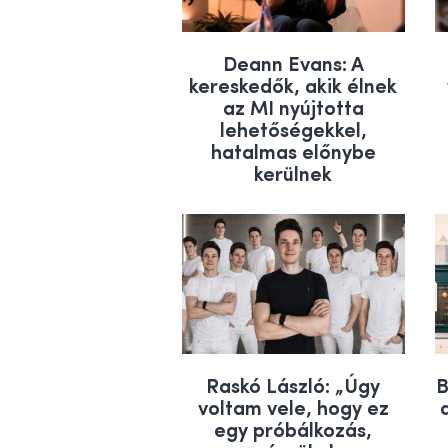
Deann Evans: A
kereskedők, akik élnek
az MI nyújtotta
lehetőségekkel,
hatalmas előnybe
kerülnek
Raskó László: „Úgy
B
voltam vele, hogy ez
egy próbálkozás,