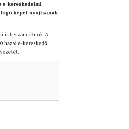
 e-kereskedelmi
tfogó képet nyújtsanak
i is beszámoltunk. A
00 hazai e-kereskedő
yezetét.
: