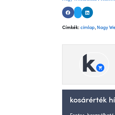
,
Címkék:
címlap
Nagy We
kosárérték hí