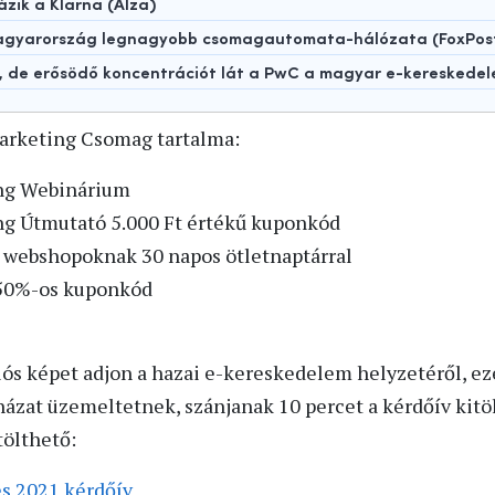
ázik a Klarna (Alza)
 Magyarország legnagyobb csomagautomata-hálózata (FoxPos
t, de erősödő koncentrációt lát a PwC a magyar e-kereskede
arketing Csomag tartalma:
ng Webinárium
g Útmutató 5.000 Ft értékű kuponkód
 webshopoknak 30 napos ötletnaptárral
50%-os kuponkód
lós képet adjon a hazai e-kereskedelem helyzetéről, ez
házat üzemeltetnek, szánjanak 10 percet a kérdőív kitöl
ölthető:
s 2021 kérdőív