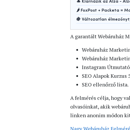
🎩 Klarnázik az Alza - Alz
🌶️ FoxPost + Packeta =
🍇 Változatlan élmezőny
A garantált Webáruház M
Webáruház Marketi
Webáruház Marketin
Instagram Útmutató
SEO Alapok Kurzus 
SEO ellenőrző lista.
A felmérés célja, hogy va
olvasóinkat, akik webáru
linken anonim módon kit
Nagy Webáruház Felméré