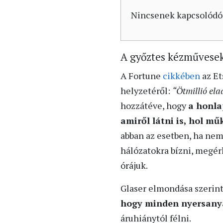
Nincsenek kapcsolódó
A győztes kézművese
A Fortune
cikkében
az Et
helyzetéről:
“Ötmillió ela
hozzátéve, hogy
a honla
amiről látni is, hol m
abban az esetben, ha nem
hálózatokra bízni, megér
órájuk.
Glaser elmondása szerint 
hogy minden nyersanya
áruhiánytól félni.