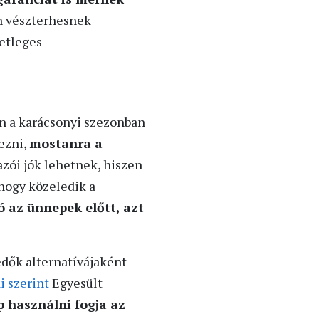
án vészterhesnek
setleges
en a karácsonyi szezonban
rezni,
mostanra a
zói jók lehetnek, hiszen
ahogy közeledik a
 az ünnepek előtt, azt
edők alternatívájaként
i szerint
Egyesült
p használni fogja az