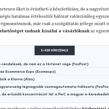
etesen őket is érintheti a készlethiány, de a nagyrész
égis hatalmas értékesítői hálózat valószínűleg egysze
cégmonstrumok, már csak a szolgáltatás jellege miatt 
lehetőséget tudnak kínálni a vásárlóknak
az egyen
E-KER HÍRSZEMLE
rendelések, de nem ez a történet vége (FoxPost)
t az Ecommerce Expo (Ecomexpo)
ázik a Klarna (Alza)
 Magyarország legnagyobb csomagautomata-hálózata (FoxPos
t, de erősödő koncentrációt lát a PwC a magyar e-kereskede
 hogy majdnem a teljes termékpalettájukra
kézbesítési 