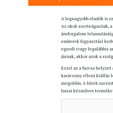
A legnagyobb eladók is s
Az okok szerteágazóak, a
áruforgalom lelassulásáig
emberek fogyasztási kedv
egyedi (vagy legalábbis a
járnak, akkor azok a szol
Ezzel az a furcsa helyzet
karácsony elleni kiállás
megoldás. A hírek szeri
hazai kézműves termékek