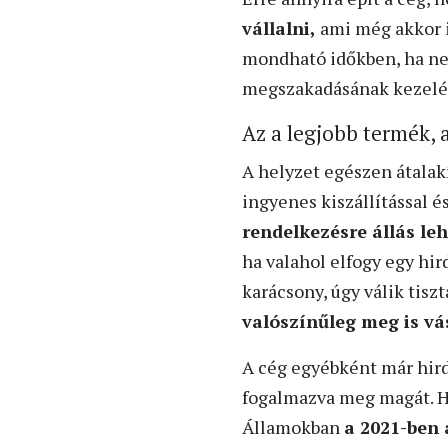
vállalni,
ami még akkor i
mondható időkben, ha nem
megszakadásának kezelé
Az a legjobb termék, 
A helyzet egészen átalak
ingyenes kiszállítással é
rendelkezésre állás leh
ha valahol elfogy egy hi
karácsony, úgy válik tisz
valószínűleg meg is vá
A cég egyébként már hirde
fogalmazva meg magát. Ho
Államokban
a 2021-ben 