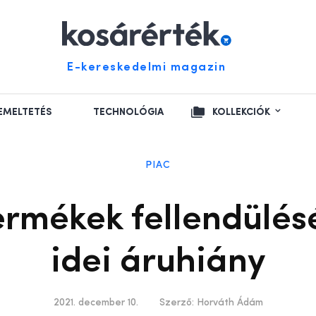
E-kereskedelmi magazin
EMELTETÉS
TECHNOLÓGIA
KOLLEKCIÓK
PIAC
rmékek fellendülés
idei áruhiány
2021. december 10.
Szerző:
Horváth Ádám