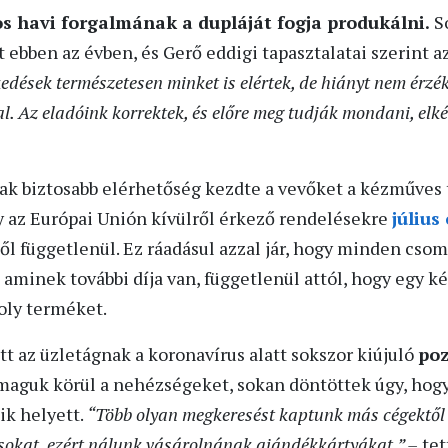
s havi forgalmának a dupláját fogja produkálni.
S
t ebben az évben, és Gerő eddigi tapasztalatai szerint a
edések természetesen minket is elértek, de hiányt nem érzék
l. Az eladóink korrektek, és előre meg tudják mondani, elké
ak biztosabb elérhetőség kezdte a vevőket a kézműves 
y az Európai Unión kívülről érkező rendelésekre
július
l függetlenül. Ez ráadásul azzal jár, hogy minden cso
minek további díja van, függetlenül attól, hogy egy ké
oly terméket.
tt az üzletágnak a koronavírus alatt sokszor kiújuló
poz
 maguk körül a nehézségeket, sokan döntöttek úgy, hogy
ik helyett.
“Több olyan megkeresést kaptunk más cégektől i
ásokat, ezért nálunk vásárolnának ajándékkártyákat.” –
tet