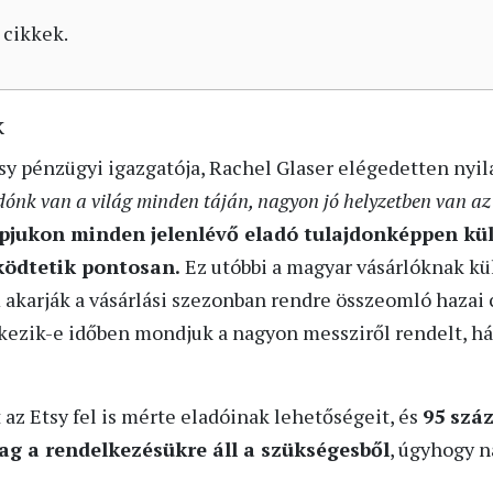
 cikkek.
k
sy pénzügyi igazgatója, Rachel Glaser elégedetten nyil
dónk van a világ minden táján, nagyon jó helyzetben van az
pjukon minden jelenlévő eladó tulajdonképpen kül
űködtetik pontosan.
Ez utóbbi a magyar vásárlóknak kü
 akarják a vásárlási szezonban rendre összeomló hazai
kezik-e időben mondjuk a nagyon messziről rendelt, há
az Etsy fel is mérte eladóinak lehetőségeit, és
95 száz
g a rendelkezésükre áll a szükségesből
, úgyhogy n