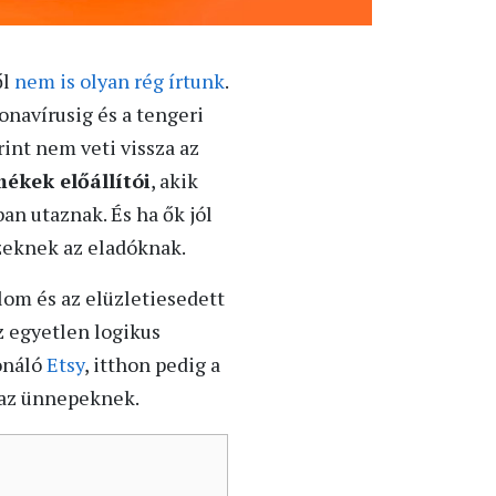
ől
nem is olyan rég írtunk
.
navírusig és a tengeri
rint nem veti vissza az
ékek előállítói
, akik
an utaznak. És ha ők jól
ezeknek az eladóknak.
lom és az elüzletiesedett
z egyetlen logikus
onáló
Etsy
, itthon pedig a
 az ünnepeknek.