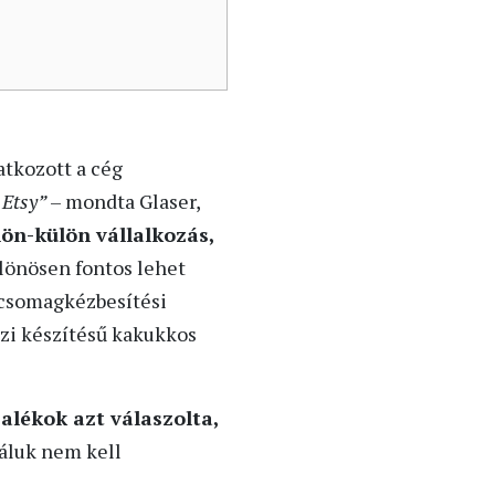
atkozott a cég
 Etsy”
– mondta Glaser,
ön-külön vállalkozás,
lönösen fontos lehet
 csomagkézbesítési
zi készítésű kakukkos
alékok azt válaszolta,
áluk nem kell