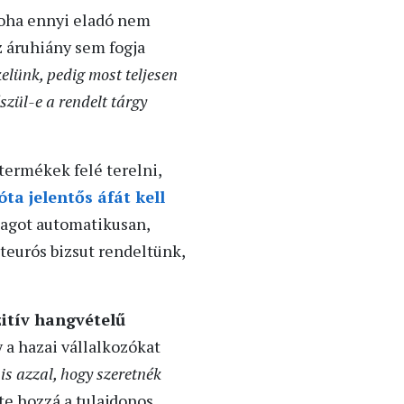
oha ennyi eladó nem
z áruhiány sem fogja
elünk, pedig most teljesen
szül-e a rendelt tárgy
termékek felé terelni,
 óta jelentős áfát kell
magot automatikusan,
teurós bizsut rendeltünk,
itív hangvételű
 a hazai vállalkozókat
s azzal, hogy szeretnék
te hozzá a tulajdonos.