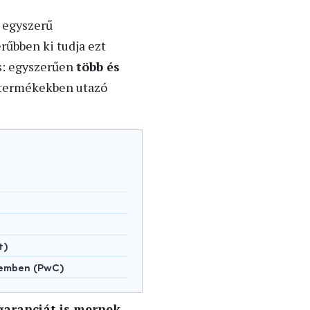
t egyszerű
rűbben ki tudja ezt
is: egyszerűen
több és
termékekben utazó
t)
lemben (PwC)
garanciát is mernek