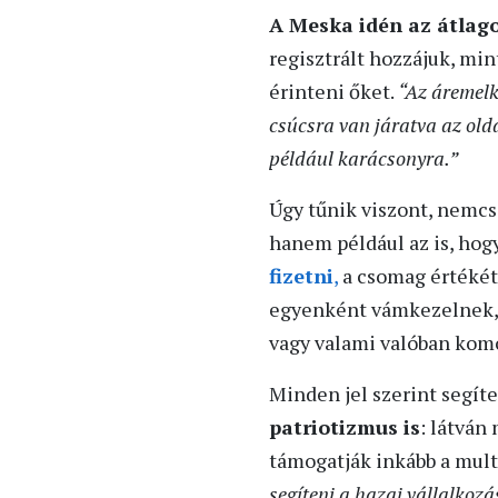
A Meska idén az átlago
regisztrált hozzájuk, min
érinteni őket.
“Az áremelk
csúcsra van járatva az olda
például karácsonyra.”
Úgy tűnik viszont, nemcs
hanem például az is, hog
fizetni
,
a csomag értékétő
egyenként vámkezelnek, a
vagy valami valóban kom
Minden jel szerint segíte
patriotizmus is
: látván
támogatják inkább a mult
segíteni a hazai vállalkoz