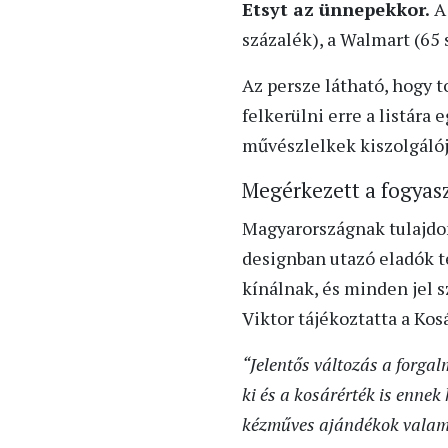
Etsyt az ünnepekkor.
A 
százalék), a Walmart (65 
Az persze látható, hogy t
felkerülni erre a listára
művészlelkek kiszolgálój
Megérkezett a fogyasz
Magyarországnak tulajdon
designban utazó eladók t
kínálnak, és minden jel s
Viktor tájékoztatta a Kos
“Jelentős változás a forg
ki és a kosárérték is ennek
kézműves ajándékok valami