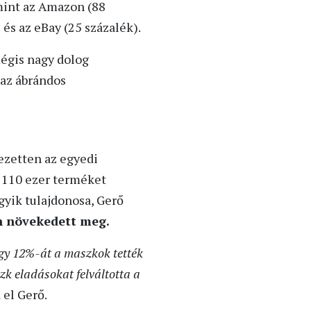
 mint az Amazon (88
 és az eBay (25 százalék).
mégis nagy dolog
 az ábrándos
jezetten az egyedi
. 110 ezer terméket
egyik tulajdonosa, Gerő
en növekedett meg.
gy 12%-át a maszkok tették
zk eladásokat felváltotta a
el Gerő.