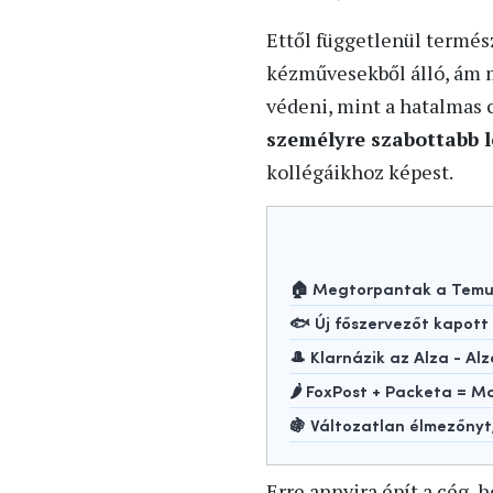
Ettől függetlenül termész
kézművesekből álló, ám m
védeni, mint a hatalmas 
személyre szabottabb 
kollégáikhoz képest.
🏠 Megtorpantak a Temu-
🐟 Új főszervezőt kapot
🎩 Klarnázik az Alza - Alz
🌶️ FoxPost + Packeta =
🍇 Változatlan élmezőny
Erre annyira épít a cég,