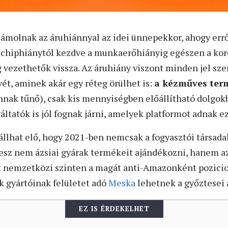
zámolnak az áruhiánnyal az idei ünnepekkor, ahogy err
 chiphiánytól kezdve a munkaerőhiányig egészen a koro
 vezethetők vissza. Az áruhiány viszont minden jel sze
ét, aminek akár egy réteg örülhet is:
a kézműves term
nnak tűnő), csak kis mennyiségben előállítható dolgokb
gáltatók is jól fognak járni, amelyek platformot adnak 
 állhat elő, hogy 2021-ben nemcsak a fogyasztói társada
 lesz nem ázsiai gyárak termékeit ajándékozni, hanem a
nt nemzetközi szinten a magát anti-Amazonként pozici
 gyártóinak felületet adó
Meska
lehetnek a győztesei
EZ IS ÉRDEKELHET