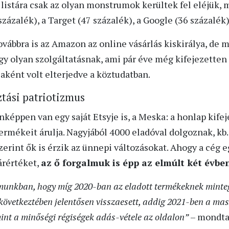
listára csak az olyan monstrumok kerültek fel eléjük,
százalék), a Target (47 százalék), a Google (36 százalék)
ovábbra is az Amazon az online vásárlás kiskirálya, de 
 egy olyan szolgáltatásnak, ami pár éve még kifejezetten
aként volt elterjedve a köztudatban.
tási patriotizmus
képpen van egy saját Etsyje is, a Meska: a honlap kife
ermékeit árulja. Nagyjából 4000 eladóval dolgoznak, kb
zerint ők is érzik az ünnepi változásokat. Ahogy a cég 
árértéket,
az ő forgalmuk is épp az elmúlt két évb
almunkban, hogy míg 2020-ban az eladott termékeknek minte
 következtében jelentősen visszaesett, addig 2021-ben a mas
nt a minőségi régiségek adás-vétele az oldalon”
– mondta 