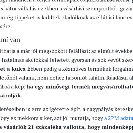
s bátor vállalás ezekben a vásárlási szempontból igaz
rég tippeket is küldtek eladóiknak az ellátási lánc e
sére.
ami van
íthatja a már jól megszokott felállást: az elmúlt évekb
s hatalmas akciókkal lehetett gyorsan és sok vevőt sze
et a kulcs
. Ebben pedig a kézműves termékek forgalma
rdetőnél valami, nem nehéz hasonlót találni. Ráadásul 
tábbá a kép:
ha egy minőségi termék megvásárolható
sárolják.
téseiben is erre az ígéretre épít, a nagypályás keresk
gy ez mekkora siker, azt jól mutatja, hogy
a 2PM adata
a vásárlók 21 százaléka vallotta, hogy mindenkép