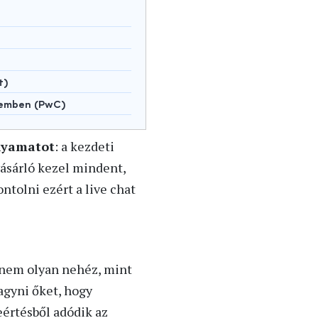
t)
lemben (PwC)
olyamatot
: a kezdeti
ásárló kezel mindent,
tolni ezért a live chat
n nem olyan nehéz, mint
hagyni őket, hogy
eértésből adódik az