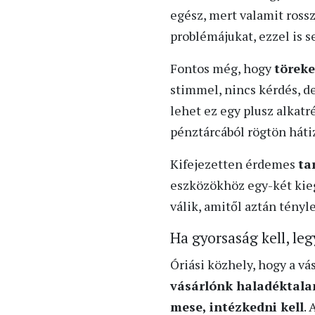
egész, mert valamit ross
problémájukat, ezzel is se
Fontos még, hogy
töreke
stimmel, nincs kérdés, de
lehet ez egy plusz alkat
pénztárcából rögtön hátiz
Kifejezetten érdemes
ta
eszközökhöz egy-két kieg
válik, amitől aztán tény
Ha gyorsaság kell, le
Óriási közhely, hogy a vá
vásárlónk haladéktalan
mese, intézkedni kell
.