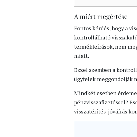
A miért megértése
Fontos kérdés, hogy a vi
kontrollálható visszakül
termékleírások, nem megf
miatt.
Ezzel szemben a kontroll
ügyfelek meggondolják m
Mindkét esetben érdemes
pénzvisszafizetéssel? Es
visszatérítés-jóváírás k