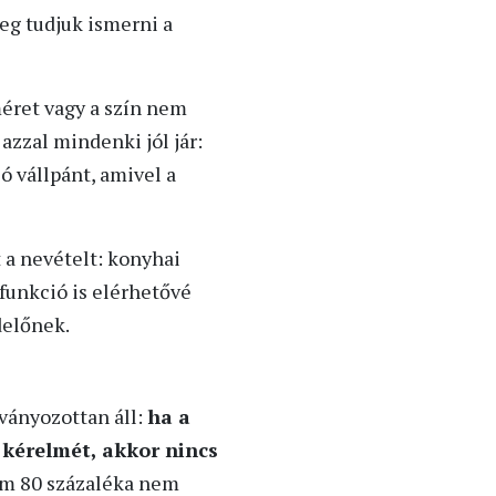
eg tudjuk ismerni a
méret vagy a szín nem
azzal mindenki jól jár:
ó vállpánt, amivel a
t a nevételt: konyhai
funkció is elérhetővé
delőnek.
tványozottan áll:
ha a
 kérelmét, akkor nincs
nem 80 százaléka nem