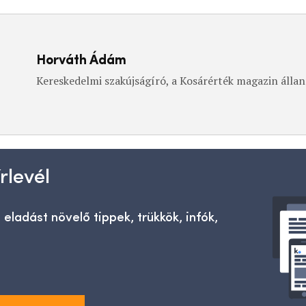
Horváth Ádám
Kereskedelmi szakújságíró, a Kosárérték magazin állan
rlevél
 eladást növelő tippek, trükkök, infók,