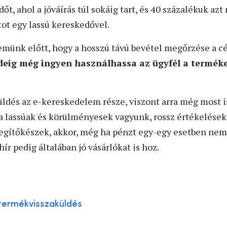
dőt, ahol a jóváírás túl sokáig tart, és 40 százalékuk az
ot egy lassú kereskedővel.
zemünk előtt, hogy a hosszú távú bevétel megőrzése a c
 ideig még ingyen használhassa az ügyfél a termék
üldés az e-kereskedelem része, viszont arra még most i
a lassúak és körülményesek vagyunk, rossz értékelések
segítőkészek, akkor, még ha pénzt egy-egy esetben nem 
 hír pedig általában jó vásárlókat is hoz.
termékvisszaküldés