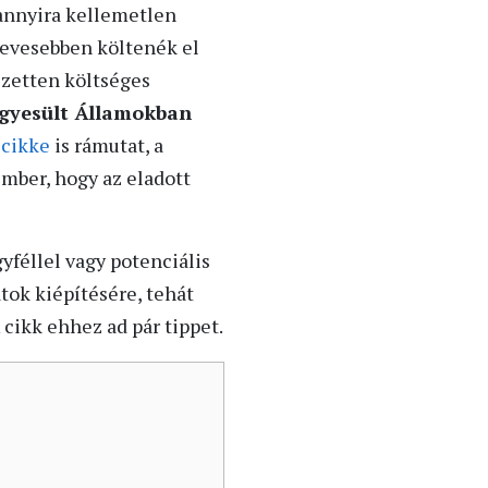
annyira kellemetlen
 kevesebben költenék el
jezetten költséges
Egyesült Államokban
 cikke
is rámutat, a
ember, hogy az eladott
gyféllel vagy potenciális
tok kiépítésére, tehát
 cikk ehhez ad pár tippet.