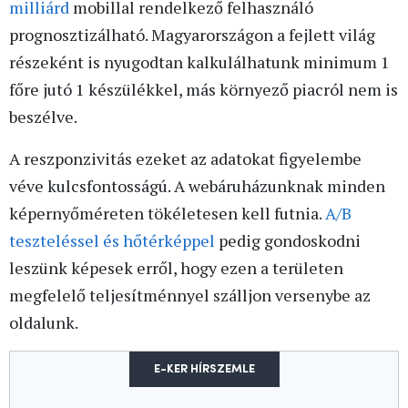
milliárd
mobillal rendelkező felhasználó
prognosztizálható. Magyarországon a fejlett világ
részeként is nyugodtan kalkulálhatunk minimum 1
főre jutó 1 készülékkel, más környező piacról nem is
beszélve.
A reszponzivitás ezeket az adatokat figyelembe
véve kulcsfontosságú. A webáruházunknak minden
képernyőméreten tökéletesen kell futnia.
A/B
teszteléssel és hőtérképpel
pedig gondoskodni
leszünk képesek erről, hogy ezen a területen
megfelelő teljesítménnyel szálljon versenybe az
oldalunk.
E-KER HÍRSZEMLE