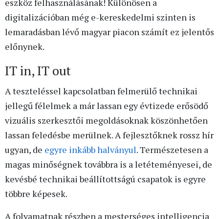
eszköz felhasználásának! Különösen a
digitalizációban még e-kereskedelmi szinten is
lemaradásban lévő magyar piacon számít ez jelentős
előnynek.
IT in, IT out
A teszteléssel kapcsolatban felmerülő technikai
jellegű félelmek a már lassan egy évtizede erősödő
vizuális szerkesztői megoldásoknak köszönhetően
lassan feledésbe merülnek. A fejlesztőknek rossz hír
ugyan, de
egyre inkább halványul
. Természetesen a
magas minőségnek továbbra is a letéteményesei, de
kevésbé technikai beállítottságú csapatok is egyre
többre képesek.
A folyamatnak részben a mesterséges intelligencia