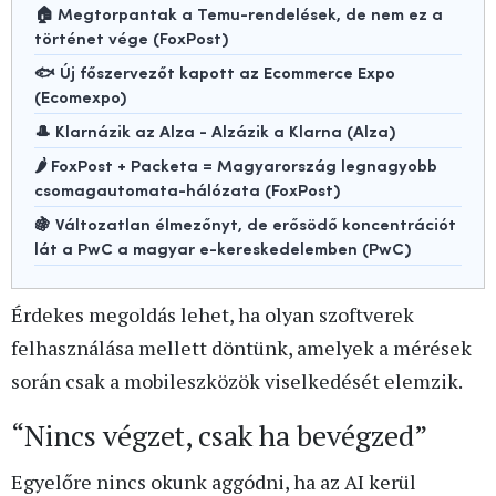
🏠 Megtorpantak a Temu-rendelések, de nem ez a
történet vége (FoxPost)
🐟 Új főszervezőt kapott az Ecommerce Expo
(Ecomexpo)
🎩 Klarnázik az Alza - Alzázik a Klarna (Alza)
🌶️ FoxPost + Packeta = Magyarország legnagyobb
csomagautomata-hálózata (FoxPost)
🍇 Változatlan élmezőnyt, de erősödő koncentrációt
lát a PwC a magyar e-kereskedelemben (PwC)
Érdekes megoldás lehet, ha olyan szoftverek
felhasználása mellett döntünk, amelyek a mérések
során csak a mobileszközök viselkedését elemzik.
“Nincs végzet, csak ha bevégzed”
Egyelőre nincs okunk aggódni, ha az AI kerül