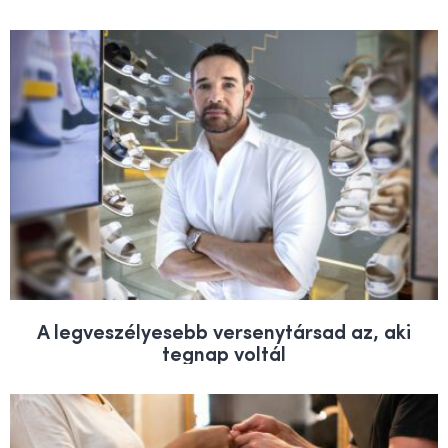
A legveszélyesebb versenytársad az, aki
tegnap voltál