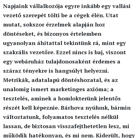
Napjaink vállalkozója egyre inkább egy vallási
vezető szerepét tölti be a cégek élén. Utat
mutat, sokszor érzelmek alapján hoz
döntéseket, és bizonyos értelemben
ugyanolyan áhítattal tekintünk rá, mint egy
szakrális vezetőre. Ezzel nincs is baj, viszont
egy webáruház tulajdonosaként érdemes a
száraz tényekre is hangsúlyt helyezni.
Metrikák, adatalapú döntéshozatal, és az
unalomig ismert marketinges axióma; a
tesztelés, aminek a homlokterünk jelentős
részét kell képeznie. Bárhova nyúlunk, bármin
változtatunk, folyamatos tesztelés nélkül
lassan, de biztosan visszafejthetetlen lesz, mi
működik hatékonyan, és mi nem. Kiderült, hogy