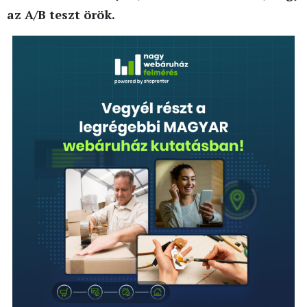
az A/B teszt örök.