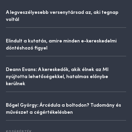
A legveszélyesebb versenytársad az, aki tegnap
voltál
Elindult a kutatás, amire minden e-kereskedelmi
döntéshozó figyel
Deann Evans: A kereskedők, akik élnek az MI
nyújtotta lehetőségekkel, hatalmas előnybe
kerülnek
Bőgel György: Árcédula a boltodon? Tudomány és
művészet a cégértékelésben
KOSÁRÉRTÉK