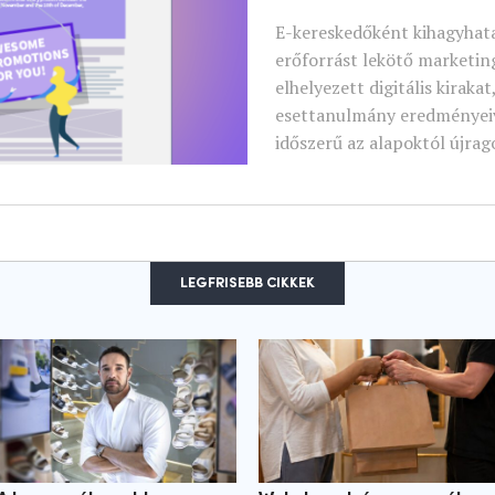
E-kereskedőként kihagyhata
erőforrást lekötő marketin
elhelyezett digitális kiraka
esettanulmány eredményeiv
időszerű az alapoktól újrag
LEGFRISEBB CIKKEK