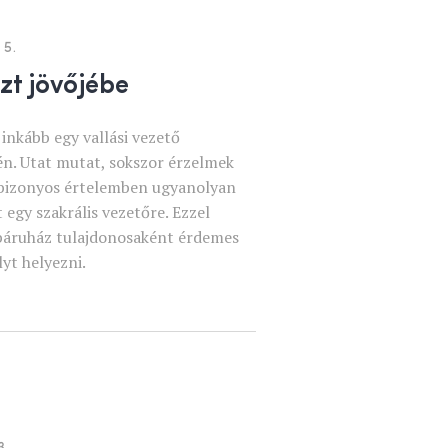
 5.
szt jövőjébe
 inkább egy vallási vezető
lén. Utat mutat, sokszor érzelmek
 bizonyos értelemben ugyanolyan
 egy szakrális vezetőre. Ezzel
webáruház tulajdonosaként érdemes
lyt helyezni.
3.