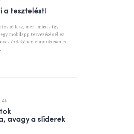
 a tesztelést!
tos jó lesz, mert más is így
 egy mobilapp tervezésénél ez
nyek érdekében empirikusan is
.
 23.
atok
a, avagy a sliderek