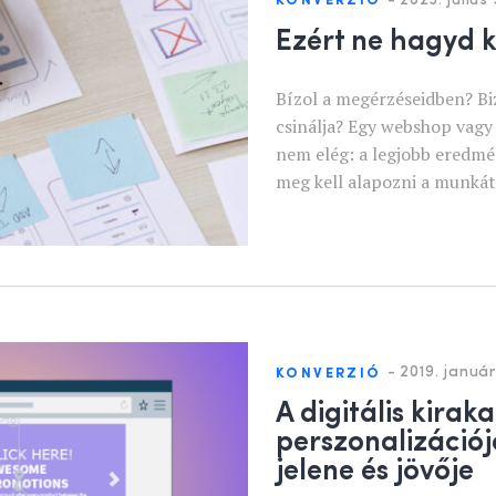
KONVERZIÓ
Ezért ne hagyd ki
Bízol a megérzéseidben? Biz
csinálja? Egy webshop vagy
nem elég: a legjobb eredmé
meg kell alapozni a munkát
-
2019. január
KONVERZIÓ
A digitális kirak
perszonalizációj
jelene és jövője