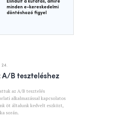
Elindult a kutatás, amire
minden e-kereskedelmi
döntéshozó figyel
 24.
z A/B teszteléshez
ttuk az A/B tesztelés
rlati alkalmazással kapcsolatos
k öt általunk kedvelt eszközt,
ka során.