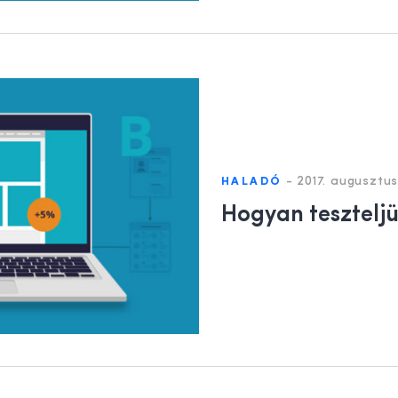
-
2017. augusztus
HALADÓ
Hogyan tesztelj