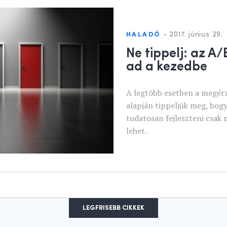
-
2017. június 29.
HALADÓ
Ne tippelj: az A/
ad a kezedbe
A legtöbb esetben a megérz
alapján tippeljük meg, hogy
tudatosan fejleszteni csak
lehet.
LEGFRISEBB CIKKEK