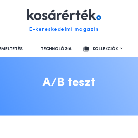
E-kereskedelmi magazin
EMELTETÉS
TECHNOLÓGIA
KOLLEKCIÓK
A/B teszt