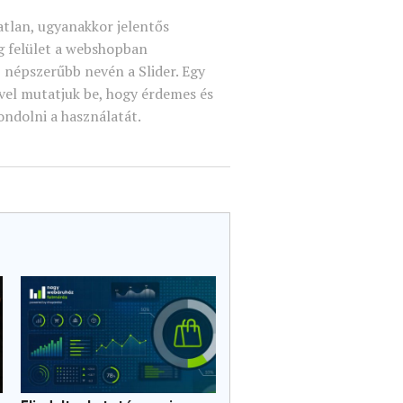
tlan, ugyanakkor jelentős
g felület a webshopban
t, népszerűbb nevén a Slider. Egy
el mutatjuk be, hogy érdemes és
ondolni a használatát.