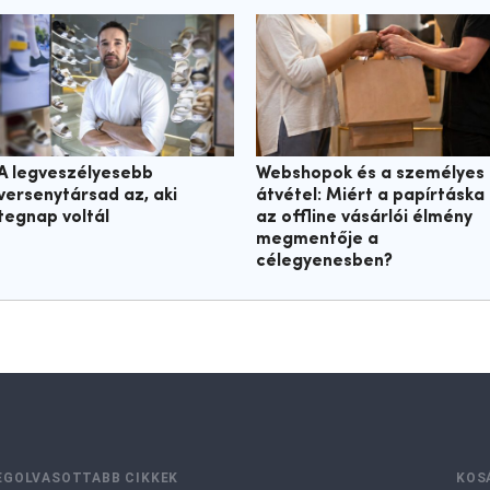
A legveszélyesebb
Webshopok és a személyes
versenytársad az, aki
átvétel: Miért a papírtáska
tegnap voltál
az offline vásárlói élmény
megmentője a
célegyenesben?
EGOLVASOTTABB CIKKEK
KOS