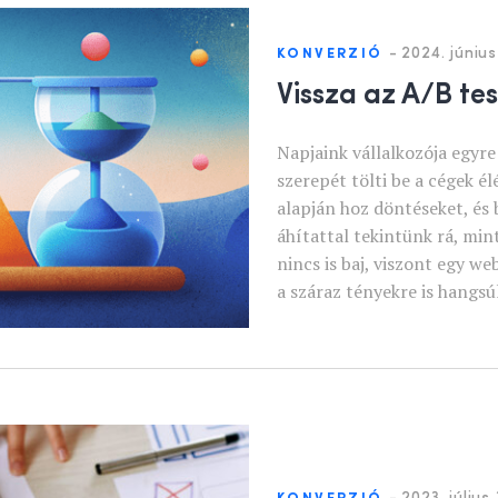
-
2024. június
KONVERZIÓ
Vissza az A/B te
Napjaink vállalkozója egyre
szerepét tölti be a cégek é
alapján hoz döntéseket, és
áhítattal tekintünk rá, mint
nincs is baj, viszont egy 
a száraz tényekre is hangsú
-
2023. július 