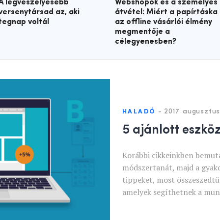
A legveszélyesebb
Webshopok és a személyes
versenytársad az, aki
átvétel: Miért a papírtáska
tegnap voltál
az offline vásárlói élmény
megmentője a
célegyenesben?
-
2017. augusztus
HALADÓ
5 ajánlott eszkö
Korábbi cikkeinkben bemuta
módszertanát, majd a gyako
tippeket, most összeszedtün
amelyek segíthetnek a mun