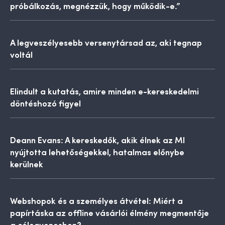
próbálkozás, megnézzük, hogy működik-e.”
A legveszélyesebb versenytársad az, aki tegnap
voltál
Elindult a kutatás, amire minden e-kereskedelmi
döntéshozó figyel
Deann Evans: A kereskedők, akik élnek az MI
nyújtotta lehetőségekkel, hatalmas előnybe
kerülnek
Webshopok és a személyes átvétel: Miért a
papírtáska az offline vásárlói élmény megmentője
a célegyenesben?