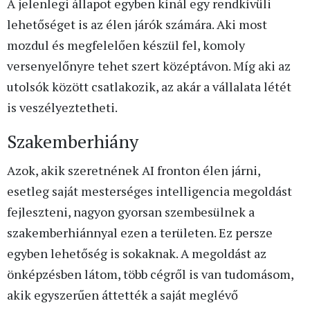
A jelenlegi állapot egyben kínál egy rendkívüli
lehetőséget is az élen járók számára. Aki most
mozdul és megfelelően készül fel, komoly
versenyelőnyre tehet szert középtávon. Míg aki az
utolsók között csatlakozik, az akár a vállalata létét
is veszélyeztetheti.
Szakemberhiány
Azok, akik szeretnének AI fronton élen járni,
esetleg saját mesterséges intelligencia megoldást
fejleszteni, nagyon gyorsan szembesülnek a
szakemberhiánnyal ezen a területen. Ez persze
egyben lehetőség is sokaknak. A megoldást az
önképzésben látom, több cégről is van tudomásom,
akik egyszerűen áttették a saját meglévő