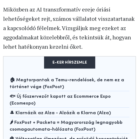
Miközben az AI transzformatív ereje óriási
lehetőségeket rejt, számos vállalatot visszatartanak
a kapcsolódó félelmek. Vizsgáljuk meg ezeket az
aggodalmakat közelebbről, és tekintsük át, hogyan
lehet hatékonyan kezelni őket.
E-KER HÍRSZEMLE
🏠 Megtorpantak a Temu-rendelések, de nem ez a
történet vége (FoxPost)
🐟 Új főszervezőt kapott az Ecommerce Expo
(Ecomexpo)
🎩 Klarnázik az Alza - Alzázik a Klarna (Alza)
🌶️ FoxPost + Packeta = Magyarország legnagyobb
csomagautomata-hálózata (FoxPost)
🍇 Változatlan élmezőnyt, de erősödő koncentrációt