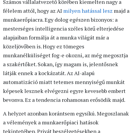
Számos vállalatvezető körében kiemelten nagy a
félelem attól, hogy az AI
milyen hatással lesz
majd a
munkaerőpiacra. Egy dolog egészen bizonyos: a
mesterséges intelligencia széles körű elterjedése
alapjaiban formálja át a munka világát már a
közeljövőben is. Hogy ez tömeges
munkanélküliséget fog-e okozni, az még megosztja
a szakértőket. Sokan, így magam is, jelentősnek
látják ennek a kockázatát. Az AI-alapú
automatizáció miatt tetemes mennyiségű munkát
képesek lesznek elvégezni egyre kevesebb embert
bevonva. Ez a tendencia rohamosan erősödik majd.
A helyzet azonban korántsem egysíkú. Megoszlanak
a vélemények a munkaerőpiaci hatások
tekintetében. Privát beszélgetésekben a