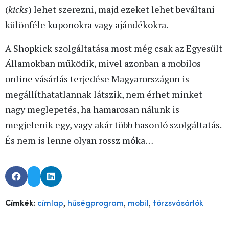
(
kicks
) lehet szerezni, majd ezeket lehet beváltani
különféle kuponokra vagy ajándékokra.
A Shopkick szolgáltatása most még csak az Egyesült
Államokban működik, mivel azonban a mobilos
online vásárlás terjedése Magyarországon is
megállíthatatlannak látszik, nem érhet minket
nagy meglepetés, ha hamarosan nálunk is
megjelenik egy, vagy akár több hasonló szolgáltatás.
És nem is lenne olyan rossz móka…
,
,
,
Címkék:
címlap
hűségprogram
mobil
törzsvásárlók