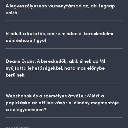
A legveszélyesebb versenytársad az, aki tegnap
voltál
Elindult a kutatás, amire minden e-kereskedelmi
döntéshozó figyel
Deann Evans: A kereskedők, akik élnek az MI
nyújtotta lehetőségekkel, hatalmas előnybe
kerülnek
Webshopok és a személyes átvétel: Miért a
papírtáska az offline vásárlói élmény megmentője
a célegyenesben?