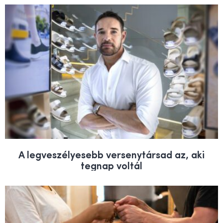
A legveszélyesebb versenytársad az, aki
tegnap voltál