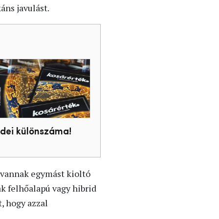
áns javulást.
idei különszáma!
n vannak egymást kioltó
k felhőalapú vagy hibrid
, hogy azzal