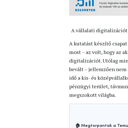
A vállalati digitalizáci
A kutatást készítő csapa
most – az volt, hogy az a
digitalizációt. Utólag m
bevált – jellemzően nem 
idő a kis- és középvállal
pénzügyi terület, távmunk
megszokott világba.
🏠 Megtorpantak a Temu-