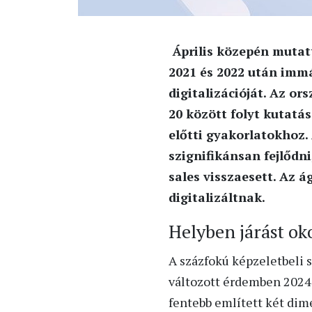
Április közepén mutatt
2021 és 2022 után imm
digitalizációját. Az o
20 között folyt kutatás
előtti gyakorlatokhoz.
szignifikánsan fejlődn
sales visszaesett. Az 
digitalizáltnak.
Helyben járást ok
A százfokú képzeletbeli 
változott érdemben 2024
fentebb említett két dimen