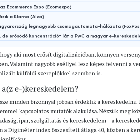
t az Ecommerce Expo (Ecomexpo)
ázik a Klarna (Alza)
 Magyarország legnagyobb csomagautomata-hálózata (FoxPos
t, de erősödő koncentrációt lát a PwC a magyar e-kereskede
i, hogy aki most erősít digitalizációban, könnyen versen
en. Valamint nagyobb eséllyel lesz képes felvenni a v
alizált külföldi szereplőkkel szemben is.
 a(z e-)kereskedelem?
rsze minden bizonnyal jobban érdeklik a kereskedelmi 
lemmel kapcsolatos mutatók alakulása. Nézzük meg köz
daság, ipar, szolgáltatás és kereskedelem – a keresked
n a Digiméter index összesített átlaga 40, közben a ke
ignifikáns.