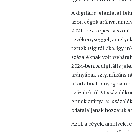
A digitális jelenlétet te
azon cégek aránya, amel
2021-hez képest viszont n
tevékenységgel, amelyek 
tettek Digitáliába, így i
százaléknak volt webáruh
2024-ben. A digitális jel
arányának szignifikáns n
a tartalmát lényegesen r
százalékról 31 százalékr
ennek aránya 35 százalék
odataláljanak hozzájuk a 
Azok a cégek, amelyek re