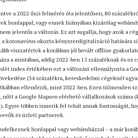
kintve a 2022 őszi felmérés óta jelentősen, 80 százalékr
yek honlappal, vagy ennek hiányában kizárólag webáru
em jelentős a változás. Ez azt sugallja, hogy azok a cég
a koronavírus okozta kényszerdigitalizáció hatására si
nkább visszatértek a korábban jól bevált offline gyakorl
áza a mintában, addig 2022-ben 15 százaléknak és ez c
enlét index értékében ezt a változást ellensúlyozta a G
övekedése (34 százalékra, kereskedelmi cégeknél ugyan
itkábban ellenőrzik, mint 2022-ben. Ezen túlmenően sz
a, nőtt a Google Mapsen elérhető vállalkozások száma
). Egyre többen ismerik fel tehát annak fontosságát, 
vevők és üzleti partnerek.
ndelkeznek honlappal vagy webáruházzal – a már koráb