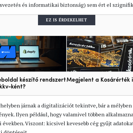
ezetés és informatikai biztonság) sem ért el szignifik
EZ IS ÉRDEKELHET
boldal készítő rendszert
Megjelent a Kosárérték 
kkv-ként?
helyben járnak a digitalizációt tekintve, bár a mélybe
mények. Ilyen például, hogy valamivel többen alkalmazna
 években. Viszont: kicsivel kevesebb cég gyűjt adatokat
i döntéseit.