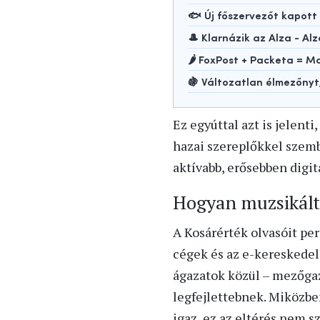
🐟 Új főszervezőt kapot
🎩 Klarnázik az Alza - Alz
🌶️ FoxPost + Packeta =
🍇 Változatlan élmezőny
Ez egyúttal azt is jelent
hazai szereplőkkel szemb
aktívabb, erősebben digit
Hogyan muzsikált
A Kosárérték olvasóit pe
cégek és az e-kereskede
ágazatok közül – mezőgaz
legfejlettebnek. Miközbe
igaz, ez az eltérés nem sz