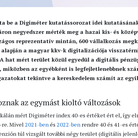
a be a Digiméter kutatássorozat idei kutatásának
áron negyedszer mérték meg a hazai kis- és közép
rszágos reprezentatív mintán, 600 vállalkozás megk
 alapján a magyar kkv-k digitalizációja visszatérn
 A hat mért terület közül egyedül a digitális pénz
i, miközben az egyébként is legfejletlenebbnek sz
ágazatokat tekintve a kereskedelem számít az egyi
oznak az egymást kioltó változások
skálán mért Digiméter index 40-es értéket ért el, így
-re. Mivel
2021-ben
és
2022-ben
rendre 40 és 41-es ért
zión túl vizsgált további négy terület (digitális jelenlé