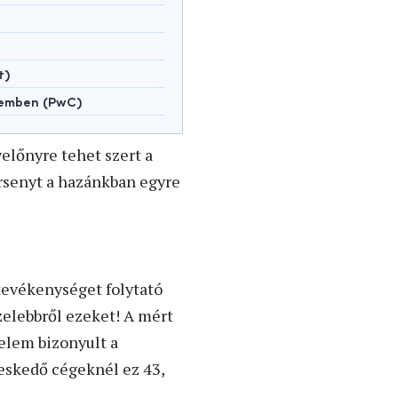
t)
lemben (PwC)
yelőnyre tehet szert a
ersenyt a hazánkban egyre
tevékenységet folytató
elebbről ezeket! A mért
elem bizonyult a
reskedő cégeknél ez 43,