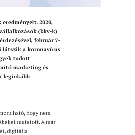
 eredményeit. 2020,
vállalkozások (kkv-k)
érdezésével, február 7-
i látszik a koronavírus
ügyek tudott
ámító marketing és
k leginkább
 elmondható, hogy nem
ékeket mutatott. A már
t, digitális