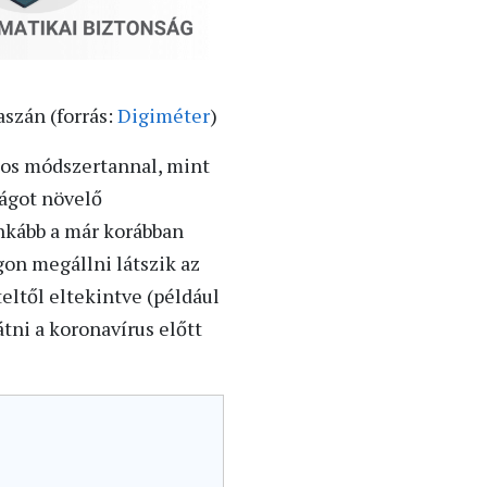
aszán (forrás:
Digiméter
)
onos módszertannal, mint
ságot növelő
inkább a már korábban
on megállni látszik az
teltől eltekintve (például
tni a koronavírus előtt