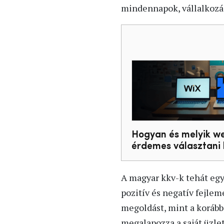
mindennapok, vállalkozásv
Hogyan és melyik we
érdemes választani 
A magyar kkv-k tehát egy
pozitív és negatív fejle
megoldást, mint a korábbi
megalapozza a saját üzlet