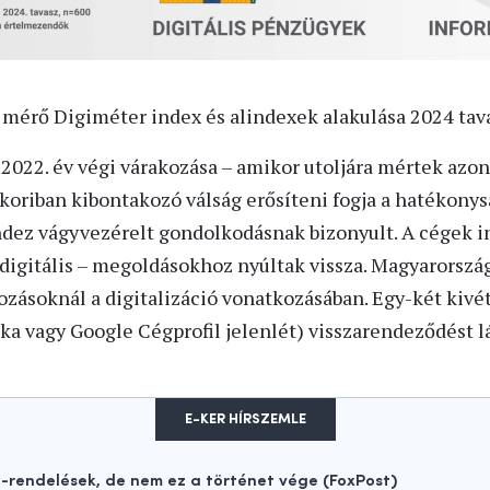
ót mérő Digiméter index és alindexek alakulása 2024 tav
t 2022. év végi várakozása – amikor utoljára mértek az
kkoriban kibontakozó válság erősíteni fogja a hatékony
indez vágyvezérelt gondolkodásnak bizonyult. A cégek 
digitális – megoldásokhoz nyúltak vissza. Magyarország
kozásoknál a digitalizáció vonatkozásában. Egy-két kivé
a vagy Google Cégprofil jelenlét) visszarendeződést lá
E-KER HÍRSZEMLE
rendelések, de nem ez a történet vége (FoxPost)