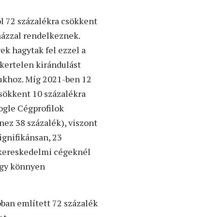
ól 72 százalékra csökkent
házzal rendelkeznek.
ek hagytak fel ezzel a
kertelen kirándulást
atukhoz. Míg 2021-ben 12
sökkent 10 százalékra
oogle Cégprofilok
ez 38 százalék), viszont
ignifikánsan, 23
 (kereskedelmi cégeknél
hogy könnyen
ban említett 72 százalék