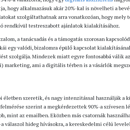
ja, hogy alkalmazásuk akár 20%-kal is növelheti a bevéte
datokat szolgáltathatnak arra vonatkozóan, hogy mely 
ó rendkívül testreszabott ajánlatok kialakításához.
izalom, a tanácsadás és a támogatás szorosan kapcsoló
ái egy valódi, bizalomra épülő kapcsolat kialakításána
dést szolgálja. Mindezek miatt egyre fontosabbá válik a
i) marketing, ami a digitális térben is a vásárlók megsz
életben szeretik, és nagy intenzitással használják a 
 felmérése szerint a megkérdezettek 90%-a szívesen lé
ább, mint az emailben. Eközben más csatornák használh
válaszol hideg hívásokra, a kereskedelmi célú levele