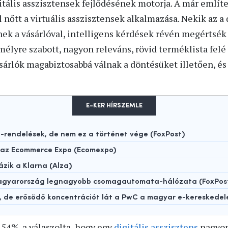
gitális asszisztensek fejlődésének motorja. A már említe
 nőtt a virtuális asszisztensek alkalmazása. Nekik az a
ek a vásárlóval, intelligens kérdések révén megértsék 
mélyre szabott, nagyon releváns, rövid terméklista fel
ásárlók magabiztosabbá válnak a döntésüket illetően, é
E-KER HÍRSZEMLE
rendelések, de nem ez a történet vége (FoxPost)
t az Ecommerce Expo (Ecomexpo)
ázik a Klarna (Alza)
 Magyarország legnagyobb csomagautomata-hálózata (FoxPos
t, de erősödő koncentrációt lát a PwC a magyar e-kereskede
 54%-a válaszolta, hogy egy
digitális asszisztens
nagyon