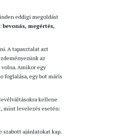
minden eddigi megoldást
e:
bevonás, megértés,
i. A tapasztalat azt
 kezdeményezünk az
t volna. Amikor egy
o foglalása, egy bot máris
 levélváltásokra kellene
, mint levelezés esetén:
 szabott ajánlatokat kap.