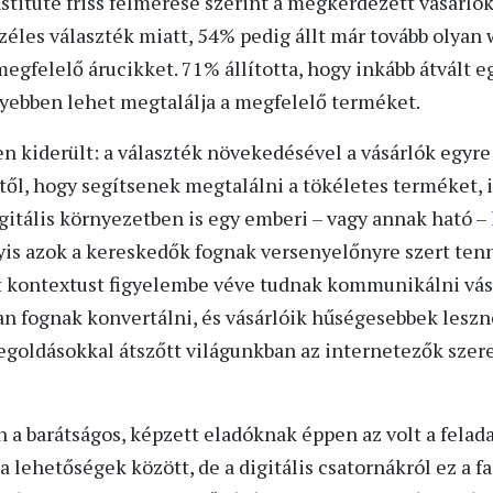
titute friss felmérése szerint a megkérdezett vásárló
széles választék miatt, 54% pedig állt már tovább olyan 
egfelelő árucikket. 71% állította, hogy inkább átvált 
yebben lehet megtalálja a megfelelő terméket.
n kiderült: a választék növekedésével a vásárlók egyre 
l, hogy segítsenek megtalálni a tökéletes terméket, il
itális környezetben is egy emberi – vagy annak ható –
is azok a kereskedők fognak versenyelőnyre szert tenn
t kontextust figyelembe véve tudnak kommunikálni vás
n fognak konvertálni, és vásárlóik hűségesebbek leszne
goldásokkal átszőtt világunkban az internetezők szere
a barátságos, képzett eladóknak éppen az volt a felad
a lehetőségek között, de a digitális csatornákról ez a 