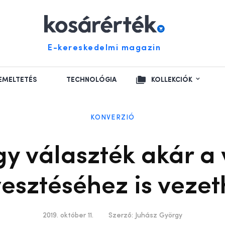
E-kereskedelmi magazin
EMELTETÉS
TECHNOLÓGIA
KOLLEKCIÓK
KONVERZIÓ
gy választék akár a
vesztéséhez is vezet
2019. október 11.
Szerző:
Juhász György