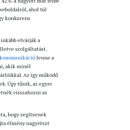
k 42%-a hagyott már félbe
weboldalról, ahol túl
egy konkurens
inkább elvárják a
letve szolgáltatást.
kommunikáció
lenne a
i, akik minél
árlóikkal. Az így működő
k. Úgy tűnik, az egyre
tnék visszahozni az
ata, hogy segítsenek
fajta élmény nagyrészt