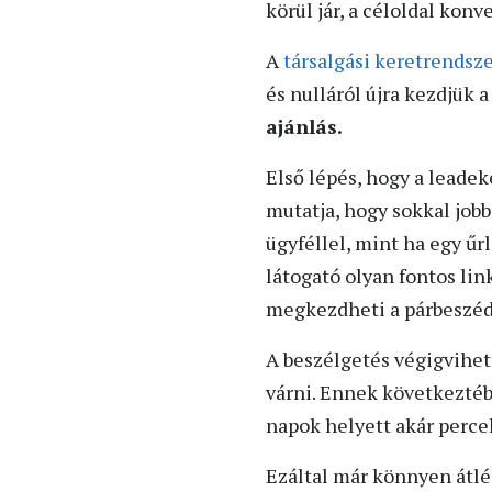
körül jár, a céloldal konv
A
társalgási keretrendsz
és nulláról újra kezdjük
ajánlás.
Első lépés, hogy a leadek
mutatja, hogy sokkal job
ügyféllel, mint ha egy űr
látogató olyan fontos lin
megkezdheti a párbeszéd
A beszélgetés végigviheti
várni. Ennek következtéb
napok helyett akár percek
Ezáltal már könnyen átlé