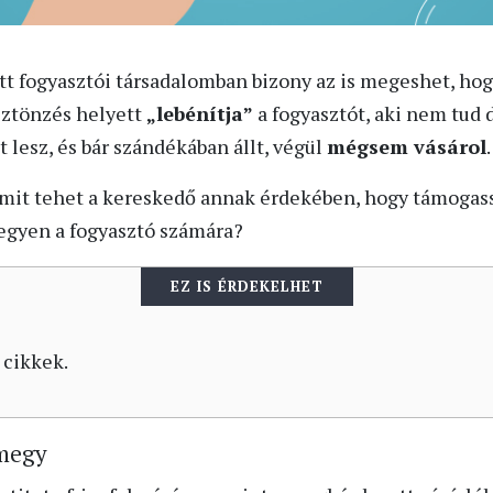
ott fogyasztói társadalomban bizony az is megeshet, ho
sztönzés helyett
„lebénítja”
a fogyasztót, aki nem tud 
t lesz, és bár szándékában állt, végül
mégsem vásárol
.
 mit tehet a kereskedő annak érdekében, hogy támogassa
legyen a fogyasztó számára?
EZ IS ÉRDEKELHET
 cikkek.
 megy