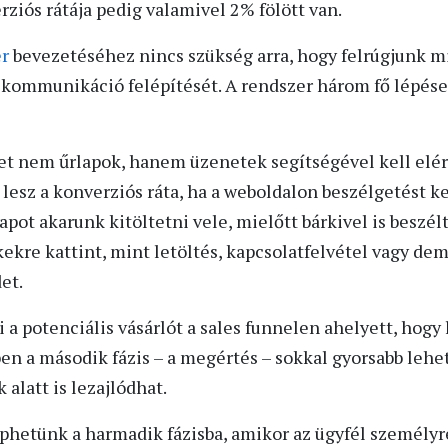
erziós rátája pedig valamivel 2% fölött van.
er
bevezetéséhez nincs szükség arra, hogy felrúgjunk 
 a kommunikáció felépítését. A rendszer három fő lépés
et nem űrlapok, hanem üzenetek segítségével kell elérn
b lesz a konverziós ráta, ha a weboldalon beszélgetést
lapot akarunk kitöltetni vele, mielőtt bárkivel is beszél
kekre kattint, mint letöltés, kapcsolatfelvétel vagy dem
et.
 a potenciális vásárlót a sales funnelen ahelyett, hogy
en a második fázis – a megértés – sokkal gyorsabb lehet
 alatt is lezajlódhat.
phetünk a harmadik fázisba, amikor az ügyfél személyre