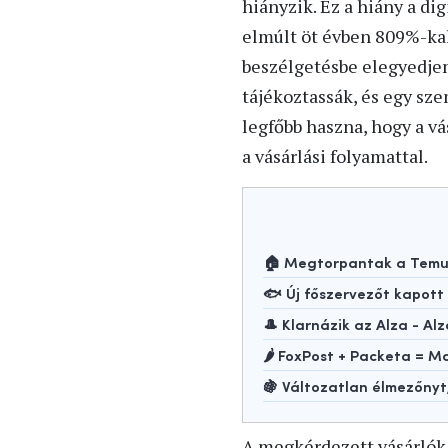
hiányzik. Ez a hiány a di
elmúlt öt évben 809%-kal
beszélgetésbe elegyedjen
tájékoztassák, és egy sze
legfőbb haszna, hogy a v
a vásárlási folyamattal.
🏠 Megtorpantak a Temu-
🐟 Új főszervezőt kapot
🎩 Klarnázik az Alza - Alz
🌶️ FoxPost + Packeta =
🍇 Változatlan élmezőny
A megkérdezett vásárlók