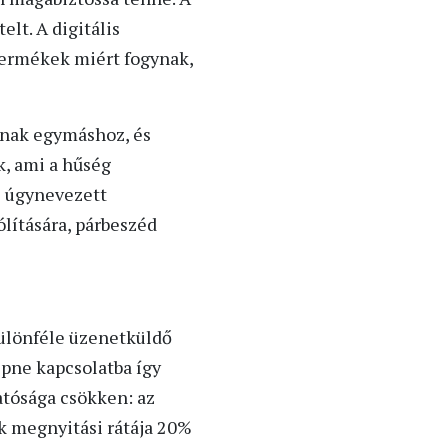
lt. A digitális
termékek miért fogynak,
dnak egymáshoz, és
k, ami a hűség
z úgynevezett
ólítására, párbeszéd
különféle üzenetküldő
pne kapcsolatba így
atósága csökken: az
k megnyitási rátája 20%