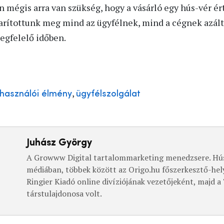
 mégis arra van szükség, hogy a vásárló egy hús-vér ér
karítottunk meg mind az ügyfélnek, mind a cégnek azált
egfelelő időben.
,
lhasználói élmény
ügyfélszolgálat
Juhász György
A Growww Digital tartalommarketing menedzsere. Hús
médiában, többek között az Origo.hu főszerkesztő-hel
Ringier Kiadó online divíziójának vezetőjeként, majd 
társtulajdonosa volt.