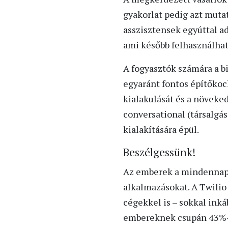
gyakorlat pedig azt mutat
asszisztensek egyúttal a
ami később felhasználhat
A fogyasztók számára a b
egyaránt fontos építőkock
kialakulását és a növeke
conversational (társalgás
kialakítására épül.
Beszélgessünk!
Az emberek a mindennapi 
alkalmazásokat. A Twilio
cégekkel is – sokkal ink
embereknek csupán 43%-a 