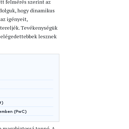
tt felmérés szerint az
 dolguk, hogy dinamikus
az igényeit,
é tereljék. Tevékenységük
s elégedettebbek lesznek
t)
lemben (PwC)
 magabiztossá tenné. A