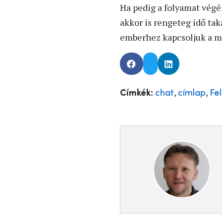
Ha pedig a folyamat végén
akkor is rengeteg idő ta
emberhez kapcsoljuk a m
,
,
Címkék:
chat
címlap
Fe