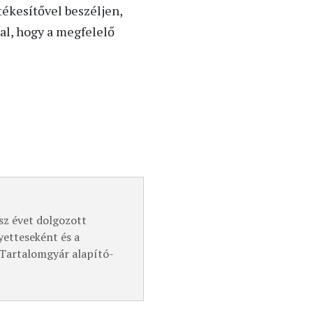
tékesítővel beszéljen,
al, hogy a megfelelő
z évet dolgozott
yetteseként és a
a Tartalomgyár alapító-